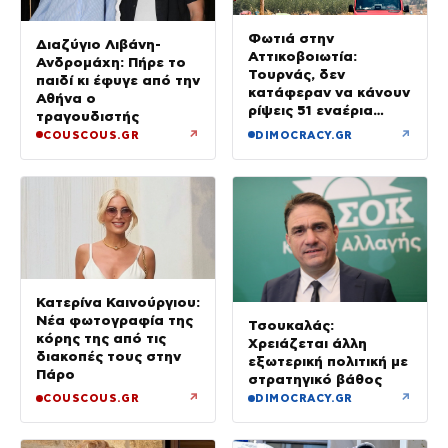
Φωτιά στην
Διαζύγιο Λιβάνη-
Αττικοβοιωτία:
Ανδρομάχη: Πήρε το
Τουρνάς, δεν
παιδί κι έφυγε από την
κατάφεραν να κάνουν
Αθήνα ο
ρίψεις 51 εναέρια
τραγουδιστής
μέσα
↗
↗
COUSCOUS.GR
DIMOCRACY.GR
Κατερίνα Καινούργιου:
Νέα φωτογραφία της
Τσουκαλάς:
κόρης της από τις
Χρειάζεται άλλη
διακοπές τους στην
εξωτερική πολιτική με
Πάρο
στρατηγικό βάθος
↗
↗
COUSCOUS.GR
DIMOCRACY.GR