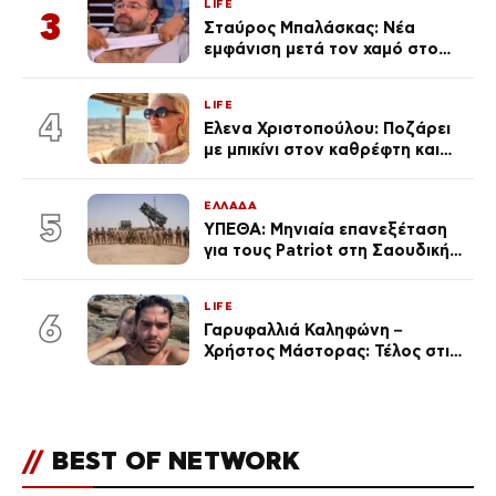
LIFE
εκ. likes
3
Σταύρος Μπαλάσκας: Νέα
εμφάνιση μετά τον χαμό στο
«Πρωινό» (Φωτογραφία)
LIFE
4
Έλενα Χριστοπούλου: Ποζάρει
με μπικίνι στον καθρέφτη και
εντυπωσιάζει – «Χάνουμε
τουλάχιστον 25 κιλά η
ΕΛΛΑΔΑ
καθεμία…» (Βίντεο)
5
ΥΠΕΘΑ: Μηνιαία επανεξέταση
για τους Patriot στη Σαουδική
Αραβία
LIFE
6
Γαρυφαλλιά Καληφώνη –
Χρήστος Μάστορας: Τέλος στις
φήμες χωρισμού, όλη η αλήθεια
για τη σχέση τους
//
BEST OF NETWORK