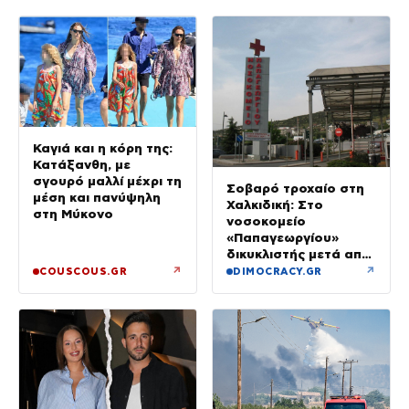
Καγιά και η κόρη της:
Κατάξανθη, με
σγουρό μαλλί μέχρι τη
Σοβαρό τροχαίο στη
μέση και πανύψηλη
Χαλκιδική: Στο
στη Μύκονο
νοσοκομείο
«Παπαγεωργίου»
δικυκλιστής μετά από
σύγκρουση
↗
↗
COUSCOUS.GR
DIMOCRACY.GR