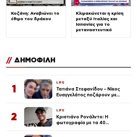
Κοζάνη: Αναβιώνει το
Κλιμακώνεται η κρίση
έθιμο του δράκου
μεταξύ Ιταλίας και
Ισπανίας για το
μεταναστευτικό
//
ΔΗΜΟΦΙΛΗ
LIFE
1
Τατιάνα Στεφανίδου – Νίκος
Ευαγγελάτος ποζάρουν με
μαγιό σε παραλία στην
Κεφαλονιά
LIFE
2
Κριστιάνο Ρονάλντο: Η
φωτογραφία με τα 40
πανάκριβα αυτοκίνητα στο
γκαράζ του ξεπέρασε τα 20,7