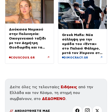
Δούκισσα Νομικού
στην Πολυνησία:
Greek Mafia: Νέα
Οικογενειακό ταξίδι
σύλληψη για την
με τον Δημήτρη
ομάδα του «Έντικ»
Θεοδωρίδη και τα
στο Παλαιό Φάληρο,
παιδιά τους
μετά τον 31χρονο στη
Γερμανία
↗
↗
COUSCOUS.GR
DIMOCRACY.GR
Ειδήσεις
Δείτε όλες τις τελευταίες
από την
Ελλάδα και τον Κόσμο, τη στιγμή που
ΔΕΔΟΜΕΝΟ
συμβαίνουν, στο
.
ΑΚΟΛΟΥΘΗΣΤΕ ΜΑΣ