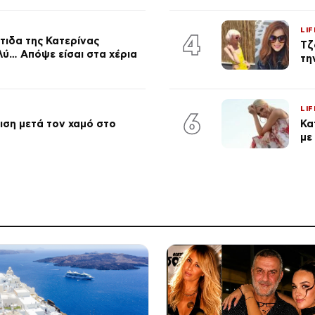
LIF
4
τιδα της Κατερίνας
Τζ
λύ… Απόψε είσαι στα χέρια
τη
LIF
6
ση μετά τον χαμό στο
Κα
με