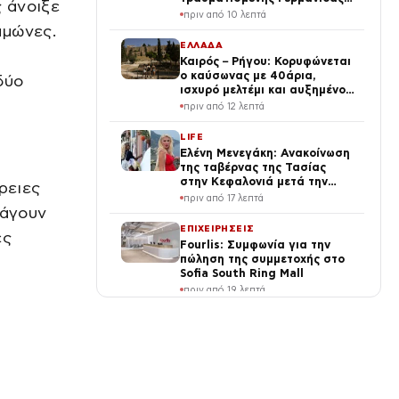
 άνοιξε
σε δύσβατη περιοχή
πριν από 10 λεπτά
αμώνες.
ΕΛΛΑΔΑ
Καιρός – Ρήγου: Κορυφώνεται
ο καύσωνας με 40άρια,
δύο
ισχυρό μελτέμι και αυξημένος
κίνδυνος για φωτιές
πριν από 12 λεπτά
LIFE
Ελένη Μενεγάκη: Ανακοίνωση
της ταβέρνας της Τασίας
στην Κεφαλονιά μετά την
ρειες
επίσκεψή της
πριν από 17 λεπτά
ξάγουν
ΕΠΙΧΕΙΡΗΣΕΙΣ
ες
Fourlis: Συμφωνία για την
πώληση της συμμετοχής στο
Sofia South Ring Mall
πριν από 19 λεπτά
ΠΟΛΙΤΙΚΗ
Κουτσούμπας στο TikTok: Το
πραγματικό δίλημμα είναι «οι
ζωές μας ή τα κέρδη τους»
πριν από 21 λεπτά