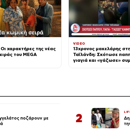
VIDEO
 Οι χαρακτήρες της νέας
13χρονος μακελάρης στ
σειράς του MEGA
Ταϊλάνδη: Σκότωσε παπ
γιαγιά και «γάζωσε» συ
LIF
2
αγγελάτος ποζάρουν με
Δη
ιά
τη