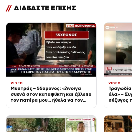
//
ΔΙΑΒΑΣΤΕ ΕΠΙΣΗΣ
VIDEO
VIDEO
Μυστράς – 55χρονος: «Άνοιγα
Τραγωδία 
συχνά στον καταψύκτη και έβλεπα
όλα» – Συ
τον πατέρα μου… ήθελα να τον
σύζυγος 
κρατήσω άφθαρτο»
ΕΡΤnews