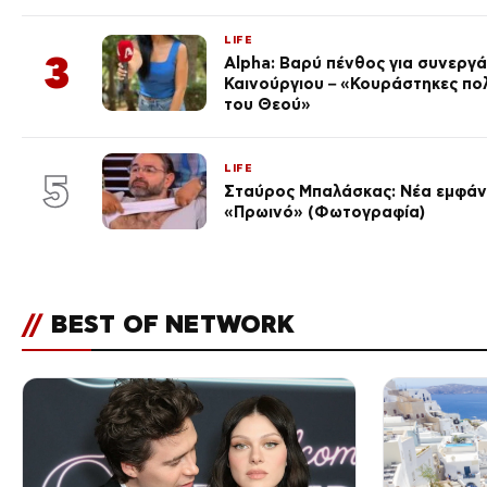
LIFE
3
Alpha: Βαρύ πένθος για συνεργά
Καινούργιου – «Κουράστηκες πο
του Θεού»
LIFE
5
Σταύρος Μπαλάσκας: Νέα εμφάνι
«Πρωινό» (Φωτογραφία)
//
BEST OF NETWORK