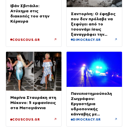
Ιβάν Σβιτάιλο:
Ατύχημα στις
Σαντορίνη: Ο έφηβος
διακοπές του στην
που δεν πρόλαβε να
Κέρκυρα
ξεφύγει από το
τσουνάμι ίσως
ξαναγράφει την
ιστορία της μινωικής
↗
↗
COUSCOUS.GR
DIMOCRACY.GR
καταστροφής
Πανεπιστημιούπολη
Μαρίνα Σταυράκη στη
Ζωγράφου:
Μύκονο: 5 εμφανίσεις
Εργαστήρια
στα Ματογιάννια
υδροπονικής
κάνναβης με
προσδοκώμενο
↗
↗
COUSCOUS.GR
DIMOCRACY.GR
όφελος άνω των