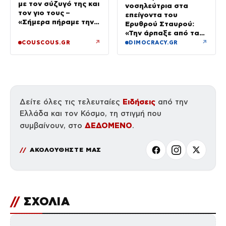
με τον σύζυγό της και
νοσηλεύτρια στα
τον γιο τους –
επείγοντα του
«Σήμερα πήραμε την
Ερυθρού Σταυρού:
ευχή για τον γιο μας»
«Την άρπαξε από τα
μαλλιά, της κατάφερε
↗
↗
COUSCOUS.GR
DIMOCRACY.GR
γροθιές»
Ειδήσεις
Δείτε όλες τις τελευταίες
από την
Ελλάδα και τον Κόσμο, τη στιγμή που
ΔΕΔΟΜΕΝΟ
συμβαίνουν, στο
.
ΑΚΟΛΟΥΘΗΣΤΕ ΜΑΣ
//
ΣΧΟΛΙΑ