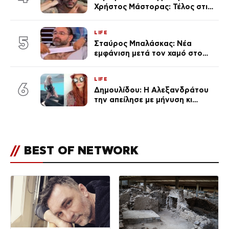
Χρήστος Μάστορας: Τέλος στις
φήμες χωρισμού, όλη η αλήθεια
για τη σχέση τους
LIFE
5
Σταύρος Μπαλάσκας: Νέα
εμφάνιση μετά τον χαμό στο
«Πρωινό» (Φωτογραφία)
LIFE
6
Δημουλίδου: Η Αλεξανδράτου
την απείλησε με μήνυση κι
εκείνη απαντά – «Δεν σε
αναγνώρισα, όταν κατάλαβα
ποια είσαι σοκαρίστικα»
//
BEST OF NETWORK