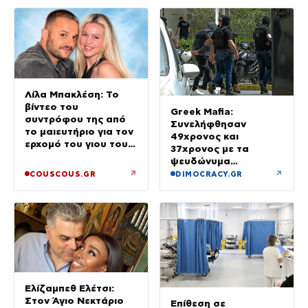
90.000 ευρώ –
Χειροπέδες σε τρία
άτομα
Λίλα Μπακλέση: Το
βίντεο του
Greek Mafia:
συντρόφου της από
Συνελήφθησαν
το μαιευτήριο για τον
49χρονος και
ερχομό του γιου τους
37χρονος με τα
– «Κάπου εκεί θα είμαι
ψευδώνυμα
και θα σε χαζεύω»
«πίτμπουλ» και
↗
↗
COUSCOUS.GR
DIMOCRACY.GR
«μπουλντόγκ» – Ποιοι
οι ρόλοι τους
Ελίζαμπεθ Ελέτσι:
Στον Άγιο Νεκτάριο
Επίθεση σε