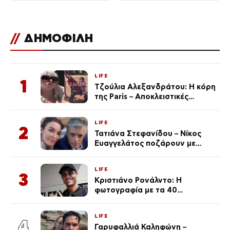
//
ΔΗΜΟΦΙΛΗ
LIFE
1
Τζούλια Αλεξανδράτου: Η κόρη
της Paris – Αποκλειστικές
φωτογραφίες
LIFE
2
Τατιάνα Στεφανίδου – Νίκος
Ευαγγελάτος ποζάρουν με
μαγιό σε παραλία στην
Κεφαλονιά
LIFE
3
Κριστιάνο Ρονάλντο: Η
φωτογραφία με τα 40
πανάκριβα αυτοκίνητα στο
γκαράζ του ξεπέρασε τα 20,7
LIFE
εκ. likes
4
Γαρυφαλλιά Καληφώνη –