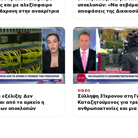
ς και με αλεξίσφαιρο
υποκλοπών: «Να σεβόμα
46χρονη στην ανακρίτρια
αποφάσεις της Δικαιοσ
VIDEO
 εξέλιξη: Δεν
Σύλληψη 31χρονου στη Γ
ι από το αρχείο η
Καταζητούμενος για τρε
των υποκλοπών
ανθρωποκτονίες και μια