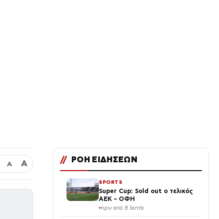
//
ΡΟΗ ΕΙΔΗΣΕΩΝ
Α
Α
SPORTS
Super Cup: Sold out ο τελικός
ΑΕΚ – ΟΦΗ
πριν από 8 λεπτά