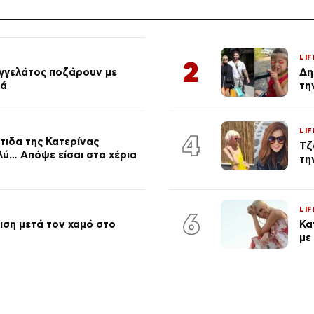
LIF
2
αγγελάτος ποζάρουν με
Δη
ιά
τη
LIF
4
τιδα της Κατερίνας
Τζ
λύ… Απόψε είσαι στα χέρια
τη
LIF
6
ση μετά τον χαμό στο
Κα
με