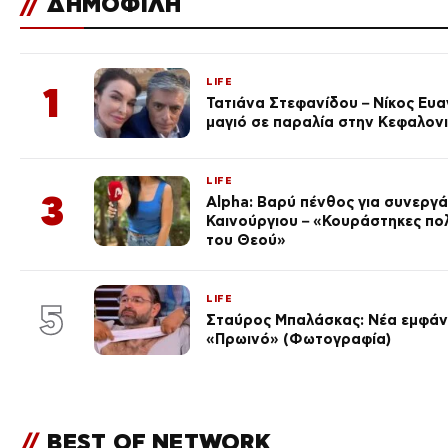
//
ΔΗΜΟΦΙΛΗ
LIFE
1
Τατιάνα Στεφανίδου – Νίκος Ευ
μαγιό σε παραλία στην Κεφαλον
LIFE
3
Alpha: Βαρύ πένθος για συνεργά
Καινούργιου – «Κουράστηκες πο
του Θεού»
LIFE
5
Σταύρος Μπαλάσκας: Νέα εμφάνι
«Πρωινό» (Φωτογραφία)
//
BEST OF NETWORK