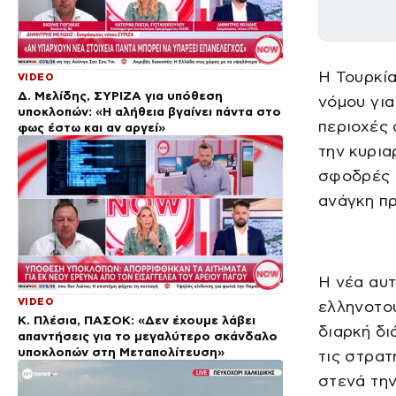
Η Τουρκία
VIDEO
Δ. Μελίδης, ΣΥΡΙΖΑ για υπόθεση
νόμου για
υποκλοπών: «Η αλήθεια βγαίνει πάντα στο
περιοχές 
φως έστω και αν αργεί»
την κυρια
σφοδρές α
ανάγκη π
Η νέα αυτ
VIDEO
ελληνοτου
Κ. Πλέσια, ΠΑΣΟΚ: «Δεν έχουμε λάβει
διαρκή δι
απαντήσεις για το μεγαλύτερο σκάνδαλο
υποκλοπών στη Μεταπολίτευση»
τις στρατ
στενά την