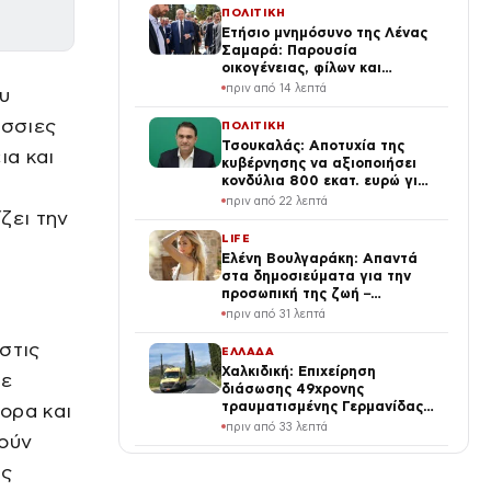
ΠΟΛΙΤΙΚΗ
Ετήσιο μνημόσυνο της Λένας
Σαμαρά: Παρουσία
οικογένειας, φίλων και
πολιτικών
πριν από 14 λεπτά
υ
άσσιες
ΠΟΛΙΤΙΚΗ
Τσουκαλάς: Αποτυχία της
ια και
κυβέρνησης να αξιοποιήσει
κονδύλια 800 εκατ. ευρώ για
ενεργειακή ανθεκτικότητα
πριν από 22 λεπτά
ζει την
LIFE
Ελένη Βουλγαράκη: Απαντά
στα δημοσιεύματα για την
προσωπική της ζωή –
«Διασταυρώστε καμιά
πριν από 31 λεπτά
πληροφορία πριν εκτοξεύσετε
τη βλακεία σας»
στις
ΕΛΛΑΔΑ
Χαλκιδική: Επιχείρηση
σε
διάσωσης 49χρονης
τραυματισμένης Γερμανίδας
ορα και
σε δύσβατη περιοχή
πριν από 33 λεπτά
θούν
ΕΛΛΑΔΑ
ης
Καιρός – Ρήγου: Κορυφώνεται