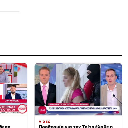
πριν από 46 λεπτά
ΔΙΕΘΝΗ
Ισπανία: Εξαρθρώθηκε δίκτυο
διακίνησης ναρκωτικών και
μεταναστών – 78 συλλήψεις
πριν από 1 ώρα
VIRAL
Αρχαίος Έλληνας
θαλασσοπόρος που ταξίδεψε
στην Ινδία: το άδοξο τέλος
του
πριν από 1 ώρα
SPORTS
Δημήτρης Γιαννούλης: Θέλω
να παίξω στο Champions
League με τον ΠΑΟΚ
πριν από 1 ώρα
LIFE
Παπαμιχάλη: «Μου το έπαιζε
φίλη ενώ με ήθελε για τα
βίντεο» για τη Γιούσεφ
πριν από 1 ώρα
VIDEO
όθεση
Προθεσμία για την Τρίτη έλαβε η