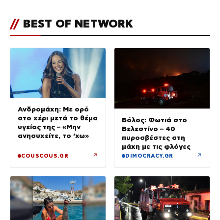
κρατήσουν τα μελτέμια
//
BEST OF NETWORK
Ανδρομάχη: Με ορό
στο χέρι μετά το θέμα
Βόλος: Φωτιά στο
υγείας της – «Μην
Βελεστίνο – 40
ανησυχείτε, το ‘χω»
πυροσβέστες στη
μάχη με τις φλόγες
↗
↗
COUSCOUS.GR
DIMOCRACY.GR