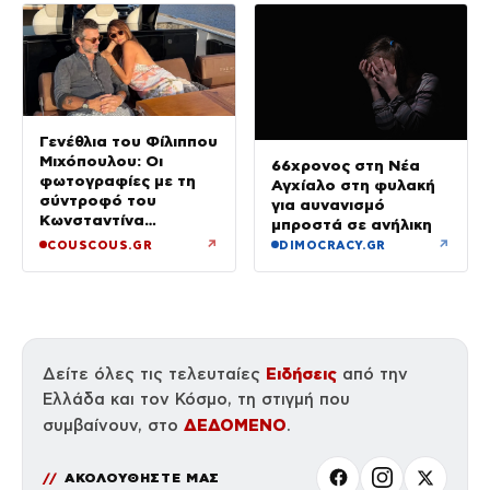
Γενέθλια του Φίλιππου
Μιχόπουλου: Οι
66χρονος στη Νέα
φωτογραφίες με τη
Αγχίαλο στη φυλακή
σύντροφό του
για αυνανισμό
Κωνσταντίνα
μπροστά σε ανήλικη
Ευρυπίδου και το
↗
↗
COUSCOUS.GR
DIMOCRACY.GR
δημόσιο «Σ’ αγαπώ»
Ειδήσεις
Δείτε όλες τις τελευταίες
από την
Ελλάδα και τον Κόσμο, τη στιγμή που
ΔΕΔΟΜΕΝΟ
συμβαίνουν, στο
.
ΑΚΟΛΟΥΘΗΣΤΕ ΜΑΣ