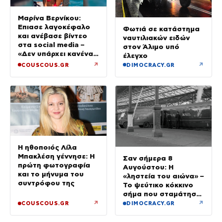
Μαρίνα Βερνίκου:
Έπιασε λαγοκέφαλο
Φωτιά σε κατάστημα
και ανέβασε βίντεο
ναυτιλιακών ειδών
στα social media –
στον Άλιμο υπό
«Δεν υπάρχει κανένας
έλεγχο
λόγος να φοβόμαστε»
↗
↗
COUSCOUS.GR
DIMOCRACY.GR
Η ηθοποιός Λίλα
Μπακλέση γέννησε: Η
Σαν σήμερα 8
πρώτη φωτογραφία
Αυγούστου: Η
και το μήνυμα του
«ληστεία του αιώνα» –
συντρόφου της
Το ψεύτικο κόκκινο
σήμα που σταμάτησε
τρένο με 2,6 εκατ.
↗
↗
COUSCOUS.GR
DIMOCRACY.GR
λίρες