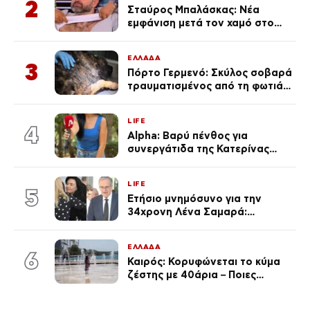
2
Σταύρος Μπαλάσκας: Νέα
εμφάνιση μετά τον χαμό στο
«Πρωινό» (Φωτογραφία)
ΕΛΛΑΔΑ
3
Πόρτο Γερμενό: Σκύλος σοβαρά
τραυματισμένος από τη φωτιά
επέστρεψε στο σπίτι που τον
φρόντιζαν
LIFE
4
Alpha: Βαρύ πένθος για
συνεργάτιδα της Κατερίνας
Καινούργιου – «Κουράστηκες
πολύ… Απόψε είσαι στα χέρια
LIFE
του Θεού»
5
Ετήσιο μνημόσυνο για την
34χρονη Λένα Σαμαρά:
Συγκινημένοι ο Αντώνης
Σαμαράς και η σύζυγός του
ΕΛΛΑΔΑ
6
Καιρός: Κορυφώνεται το κύμα
ζέστης με 40άρια – Ποιες
περιοχές βρίσκονται στο
επίκεντρο και μέχρι πότε θα