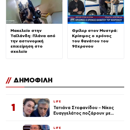
Μακελείο στην
Θρίλερ στον Μυστρά:
Ταϊλάνδη: Πλάνα από
Κρίσιμος ο χρόνος
την αστυνομική
του θανάτου του
επιχείρηση στο
90χρονου
σχολείο
//
ΔΗΜΟΦΙΛΗ
LIFE
1
Τατιάνα Στεφανίδου – Νίκος
Ευαγγελάτος ποζάρουν με
μαγιό σε παραλία στην
Κεφαλονιά
LIFE