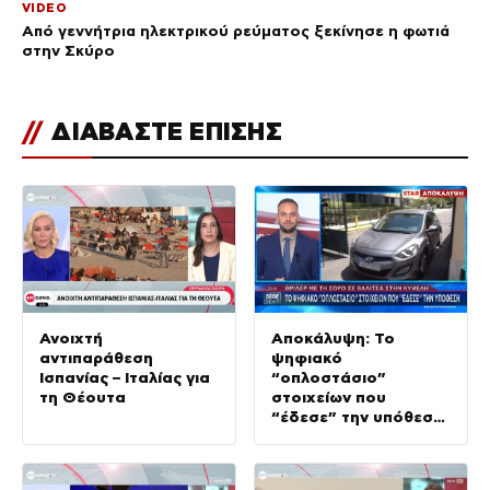
VIDEO
Από γεννήτρια ηλεκτρικού ρεύματος ξεκίνησε η φωτιά
στην Σκύρο
//
ΔΙΑΒΑΣΤΕ ΕΠΙΣΗΣ
Ανοιχτή
Αποκάλυψη: Το
αντιπαράθεση
ψηφιακό
Ισπανίας – Ιταλίας για
“οπλοστάσιο”
τη Θέουτα
στοιχείων που
“έδεσε” την υπόθεση
της δολοφονίας στην
Κυψέλη