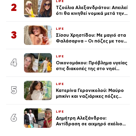
LIFE
2
Τζούλια Αλεξανδράτου: Απειλεί
ότι θα κινηθεί νομικά μετά την
ανάρτηση της Δημουλίδου
LIFE
3
Σίσσυ Χρηστίδου: Με μαγιό στα
Φαλάσαρνα – Οι πόζες με τους
διάσημους φίλους της
(φωτογραφίες & βίντεο)
LIFE
4
Οικονομάκου: Πρόβλημα υγείας
στις διακοπές της στο νησί
Μπόρα Μπόρα – «Έσκασε όλη η
κούραση του χειμώνα»
LIFE
5
Κατερίνα Γερονικολού: Μαύρο
μπικίνι και ναζιάρικες πόζες
(φωτογραφίες)
LIFE
6
Δημήτρη Αλεξάνδρου:
Αντίδραση σε αιχμηρό σχόλιο
για την Τούνη με αφορμή το
μεγάλωμα του Πάρη