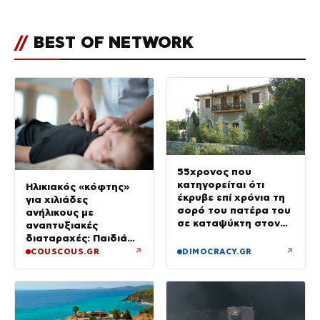
//
BEST OF NETWORK
55χρονος που
κατηγορείται ότι
Ηλικιακός «κόφτης»
έκρυβε επί χρόνια τη
για χιλιάδες
σορό του πατέρα του
ανήλικους με
σε καταψύκτη στον
αναπτυξιακές
ανακριτή – Τα πρώτα
διαταραχές: Παιδιά
του λόγια στους
ενός κατώτερου θεού
↗
↗
COUSCOUS.GR
DIMOCRACY.GR
αστυνομικούς