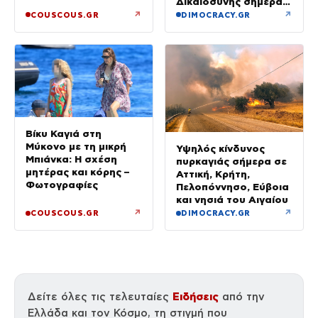
Δικαιοσύνης σήμερα –
Τα στοιχεία που την
↗
↗
COUSCOUS.GR
DIMOCRACY.GR
«πρόδωσαν» και οι
ρόλοι
Βίκυ Καγιά στη
Μύκονο με τη μικρή
Υψηλός κίνδυνος
Μπιάνκα: Η σχέση
πυρκαγιάς σήμερα σε
μητέρας και κόρης –
Αττική, Κρήτη,
Φωτογραφίες
Πελοπόννησο, Εύβοια
και νησιά του Αιγαίου
↗
↗
COUSCOUS.GR
DIMOCRACY.GR
Ειδήσεις
Δείτε όλες τις τελευταίες
από την
Ελλάδα και τον Κόσμο, τη στιγμή που