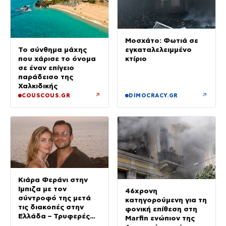
Μοσχάτο: Φωτιά σε
εγκαταλελειμμένο
Το σύνθημα μάχης
κτίριο
που χάρισε το όνομα
σε έναν επίγειο
παράδεισο της
Χαλκιδικής
↗
↗
COUSCOUS.GR
DIMOCRACY.GR
Κιάρα Φεράνι στην
Ίμπιζα με τον
46χρονη
σύντροφό της μετά
κατηγορούμενη για τη
τις διακοπές στην
φονική επίθεση στη
Ελλάδα – Τρυφερές
Marfin ενώπιον της
στιγμές στην παραλία