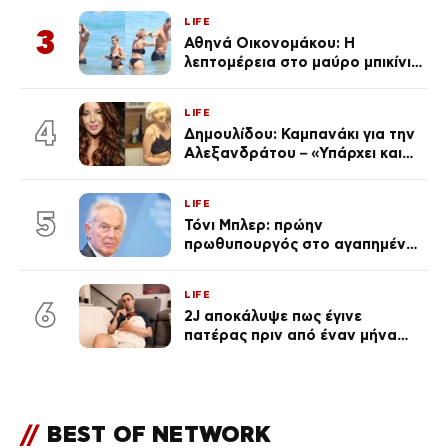
από την επέτειο θανάτου της
LIFE
Λένας
3
Αθηνά Οικονομάκου: Η
λεπτομέρεια στο μαύρο μπικίνι
της που απογείωσε την
εμφάνισή της στη Μύκονο
LIFE
(φωτογραφίες)
4
Δημουλίδου: Καμπανάκι για την
Αλεξανδράτου – «Υπάρχει και
ένα μικρό παιδί πίσω που
χρειάζεται τη μάνα του»
LIFE
5
Τόνι Μπλερ: πρώην
πρωθυπουργός στο αγαπημένο
του Πόρτο Χέλι
LIFE
6
2J αποκάλυψε πως έγινε
πατέρας πριν από έναν μήνα
(Βίντεο)
//
BEST OF NETWORK