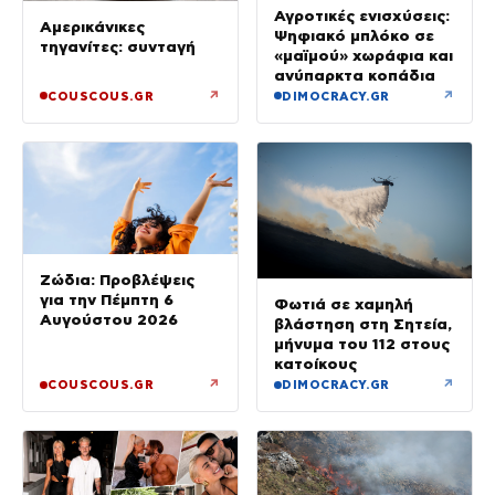
Αγροτικές ενισχύσεις:
Αμερικάνικες
Ψηφιακό μπλόκο σε
τηγανίτες: συνταγή
«μαϊμού» χωράφια και
ανύπαρκτα κοπάδια
↗
↗
COUSCOUS.GR
DIMOCRACY.GR
Ζώδια: Προβλέψεις
για την Πέμπτη 6
Φωτιά σε χαμηλή
Αυγούστου 2026
βλάστηση στη Σητεία,
μήνυμα του 112 στους
κατοίκους
↗
↗
COUSCOUS.GR
DIMOCRACY.GR