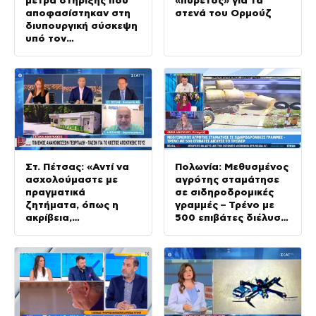
αποφασίστηκαν στη
στενά του Ορμούζ
διυπουργική σύσκεψη
υπό τον
Πρωθυπουργό
Στ. Πέτσας: «Αντί να
Πολωνία: Μεθυσμένος
ασχολούμαστε με
αγρότης σταμάτησε
πραγματικά
σε σιδηροδρομικές
ζητήματα, όπως η
γραμμές – Τρένο με
ακρίβεια,
500 επιβάτες διέλυσε
ασχλούμαστε με
το τρέιλερ
ανακοινώσεις του
ΠΑΣΟΚ»