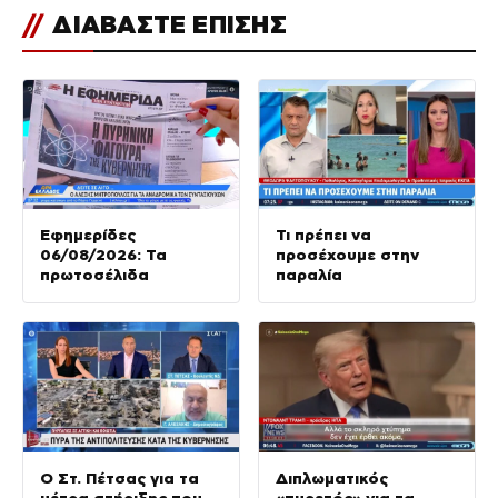
//
ΔΙΑΒΑΣΤΕ ΕΠΙΣΗΣ
Εφημερίδες
Τι πρέπει να
06/08/2026: Τα
προσέχουμε στην
πρωτοσέλιδα
παραλία
Ο Στ. Πέτσας για τα
Διπλωματικός
μέτρα στήριξης που
«πυρετός» για τα