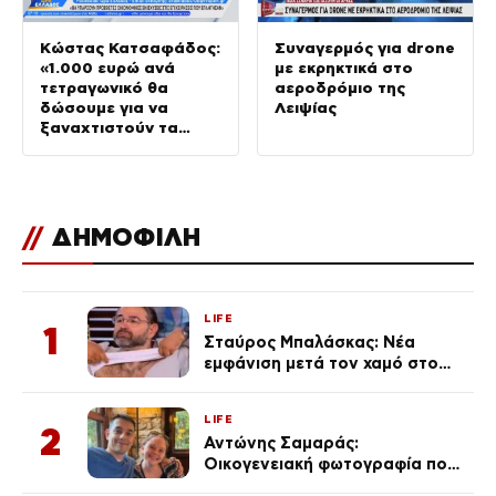
Κώστας Κατσαφάδος:
Συναγερμός για drone
«1.000 ευρώ ανά
με εκρηκτικά στο
τετραγωνικό θα
αεροδρόμιο της
δώσουμε για να
Λειψίας
ξαναχτιστούν τα
σπίτια»
//
ΔΗΜΟΦΙΛΗ
LIFE
1
Σταύρος Μπαλάσκας: Νέα
εμφάνιση μετά τον χαμό στο
«Πρωινό» (Φωτογραφία)
LIFE
2
Αντώνης Σαμαράς:
Οικογενειακή φωτογραφία που
ανάρτησε ο γιος του λίγο πριν