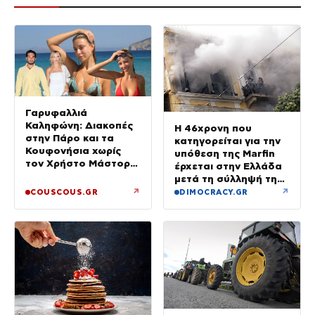
Γαρυφαλλιά
Καληφώνη: Διακοπές
Η 46χρονη που
στην Πάρο και τα
κατηγορείται για την
Κουφονήσια χωρίς
υπόθεση της Marfin
τον Χρήστο Μάστορα
έρχεται στην Ελλάδα
– Φωτογραφίες
μετά τη σύλληψή της
στο Λονδίνο
↗
↗
COUSCOUS.GR
DIMOCRACY.GR