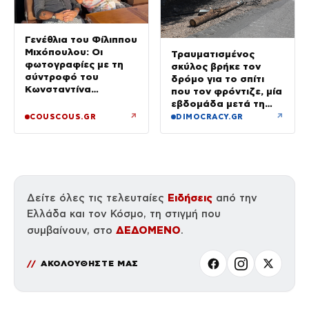
Γενέθλια του Φίλιππου
Μιχόπουλου: Οι
Τραυματισμένος
φωτογραφίες με τη
σκύλος βρήκε τον
σύντροφό του
δρόμο για το σπίτι
Κωνσταντίνα
που τον φρόντιζε, μία
Ευρυπίδου και το
εβδομάδα μετά τη
δημόσιο «Σ’ αγαπώ»
φωτιά στο Πόρτο
↗
↗
COUSCOUS.GR
DIMOCRACY.GR
Γερμενό
Ειδήσεις
Δείτε όλες τις τελευταίες
από την
Ελλάδα και τον Κόσμο, τη στιγμή που
ΔΕΔΟΜΕΝΟ
συμβαίνουν, στο
.
ΑΚΟΛΟΥΘΗΣΤΕ ΜΑΣ