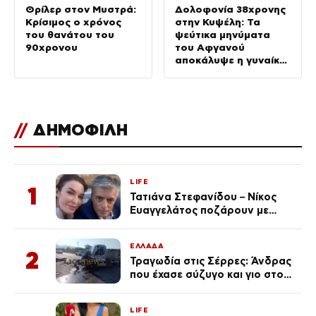
Θρίλερ στον Μυστρά:
Δολοφονία 38χρονης
Κρίσιμος ο χρόνος
στην Κυψέλη: Τα
του θανάτου του
ψεύτικα μηνύματα
90χρονου
του Αφγανού
αποκάλυψε η γυναίκα
του
//
ΔΗΜΟΦΙΛΗ
LIFE
1
Τατιάνα Στεφανίδου – Νίκος
Ευαγγελάτος ποζάρουν με
μαγιό σε παραλία στην
Κεφαλονιά
ΕΛΛΑΔΑ
2
Τραγωδία στις Σέρρες: Άνδρας
που έχασε σύζυγο και γιο στο
τροχαίο λέει «Τα έχασα όλα, κάτι
με τράβαγε στην καρδιά μου»
LIFE