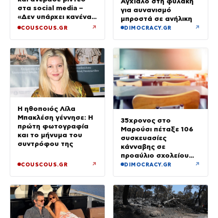
Αγχίαλο στη φυλακή
στα social media –
για αυνανισμό
«Δεν υπάρχει κανένας
μπροστά σε ανήλικη
λόγος να φοβόμαστε»
↗
↗
COUSCOUS.GR
DIMOCRACY.GR
Η ηθοποιός Λίλα
Μπακλέση γέννησε: Η
35χρονος στο
πρώτη φωτογραφία
Μαρούσι πέταξε 106
και το μήνυμα του
συσκευασίες
συντρόφου της
κάνναβης σε
προαύλιο σχολείου
και έφυγε μόλις είδε
↗
↗
COUSCOUS.GR
DIMOCRACY.GR
τη ΔΙ.ΑΣ.