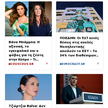
ΠΟΕΔΗΝ: Οι 527 κενές
Βάνα Μπάρμπα: Η
θέσεις στις σχολές
αξονική, το
Νοσηλευτικής
εγκεφαλικό και ο
απειλούν το ΕΣΥ – Το
φόβος για τη ζέστη
34% των διαθέσιμων
στην Κύπρο – Τι
δεν καλύφθηκε
τρέμουν οι γιατροί για
↗
↗
COUSCOUS.GR
DIMOCRACY.GR
την υγεία της;
Τζώρτζια Βαϊνα: Δεν