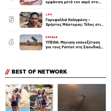
εμφάνιση μετά τον χαμό στο
«Πρωινό» (Φωτογραφία)
LIFE
5
Γαρυφαλλιά Καληφώνη –
Χρήστος Μάστορας: Τέλος στις
φήμες χωρισμού, όλη η αλήθεια
για τη σχέση τους
ΕΛΛΑΔΑ
6
ΥΠΕΘΑ: Μηνιαία επανεξέταση
για τους Patriot στη Σαουδική
Αραβία
//
BEST OF NETWORK