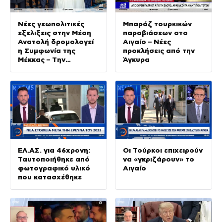
Νέες γεωπολιτικές
Μπαράζ τουρκικών
εξελιξεις στην Μέση
παραβιάσεων στο
Ανατολή δρομολογεί
Αιγαίο – Νέες
η Συμφωνία της
προκλήσεις από την
Μέκκας – Tην
Άγκυρα
υπογράφουν η
Σαουδική Αραβία, η
Τουρκία και το
Πακιστάν
ΕΛ.ΑΣ. για 46χρονη:
Οι Τούρκοι επιχειρούν
Ταυτοποιήθηκε από
να «γκριζάρουν» το
φωτογραφικό υλικό
Αιγαίο
που κατασχέθηκε