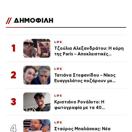
Αττικοβοιωτίας
//
ΔΗΜΟΦΙΛΗ
LIFE
1
Τζούλια Αλεξανδράτου: Η κόρη
της Paris – Αποκλειστικές
φωτογραφίες
LIFE
2
Τατιάνα Στεφανίδου – Νίκος
Ευαγγελάτος ποζάρουν με
μαγιό σε παραλία στην
Κεφαλονιά
LIFE
3
Κριστιάνο Ρονάλντο: Η
φωτογραφία με τα 40
πανάκριβα αυτοκίνητα στο
γκαράζ του ξεπέρασε τα 20,7
LIFE
εκ. likes
4
Σταύρος Μπαλάσκας: Νέα