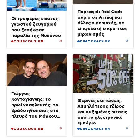
Πυρκαγιά: Red Code
αύριο σε Αττική και
Οι τρυφερές εικόνες
άλλες 5 περιοχές, σε
γνωστού ζευγαριού
επιφυλακή ο κρατικός
που ξεσήκωσε
μηχανισμός
παραλία της Μυκόνου
↗
↗
COUSCOUS.GR
DIMOCRACY.GR
Γιώργος
Κοντογιάννης: Το
Θερινές εκπτώσεις:
πρωί νοσηλευτής, το
Χαμηλότερος τζίρος
βράδυ ηθοποιός στο
και αυξημένες πιέσεις
πλευρό του Μάρκου
από το ηλεκτρονικό
Σεφερλή
εμπόριο
↗
↗
COUSCOUS.GR
DIMOCRACY.GR