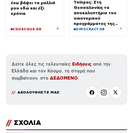
Τσίπρας: Στη
έχω βάψει τα μαλλιά
Θεσσαλονίκη τα
μου εδώ και έξι
αποκαλυπτήρια του
χρόνια
οικονομικού
προγράμματος της
ΕΛ.Α.Σ.
↗
↗
COUSCOUS.GR
DIMOCRACY.GR
Ειδήσεις
Δείτε όλες τις τελευταίες
από την
Ελλάδα και τον Κόσμο, τη στιγμή που
ΔΕΔΟΜΕΝΟ
συμβαίνουν, στο
.
ΑΚΟΛΟΥΘΗΣΤΕ ΜΑΣ
//
ΣΧΟΛΙΑ