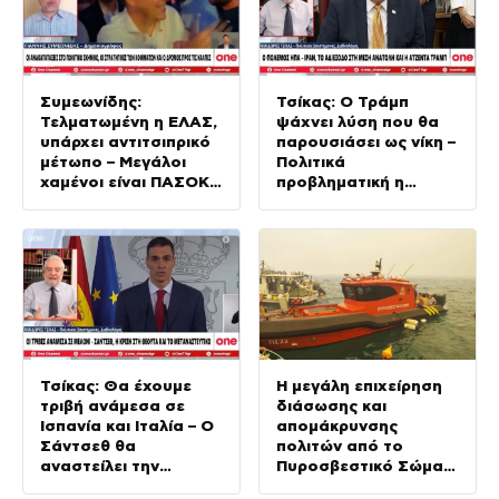
Συμεωνίδης:
Τσίκας: Ο Τράμπ
Τελματωμένη η ΕΛΑΣ,
ψάχνει λύση που θα
υπάρχει αντιτσιπρικό
παρουσιάσει ως νίκη –
μέτωπο – Μεγάλοι
Πολιτικά
χαμένοι είναι ΠΑΣΟΚ
προβληματική η
και ΣΥΡΙΖΑ
χερσαία επιχείρηση
Τσίκας: Θα έχουμε
Η μεγάλη επιχείρηση
τριβή ανάμεσα σε
διάσωσης και
Ισπανία και Ιταλία – Ο
απομάκρυνσης
Σάντσεθ θα
πολιτών από το
αναστείλει την
Πυροσβεστικό Σώμα
συνθήκη Σένγκεν
στην πυρκαγιά της