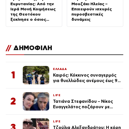
Ευρυτανίας: Από την
Μουζάκι Ηλείας –
Ιερά Μονή Κοιμήσεως
Επιχειρούν ισχυρές
της Θεοτόκου
πυροσβεστικές
ξεκίνησε ο όσιος
δυνάμεις
Ευγένιος Γιαννούλης ο
Αιτωλός
//
ΔΗΜΟΦΙΛΗ
ΕΛΛΑΔΑ
1
Καιρός: Κόκκινος συναγερμός
για θυελλώδεις ανέμους έως 9
μποφόρ – Οι περιοχές που
ανησυχούν τους ειδικούς
LIFE
2
Τατιάνα Στεφανίδου – Νίκος
Ευαγγελάτος ποζάρουν με
μαγιό σε παραλία στην
Κεφαλονιά
LIFE
3
Τζούλια Αλεξανδράτου: Η κόρη