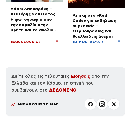
Βάσω Λασκαράκη –
Λευτέρης Σουλτάτος:
Αττική στο «Red
Η φωτογραφία από
Code» για εκδήλωση
την παραλία στην
πυρκαγιάς –
Κρήτη και το σχόλιο
Θερμοκρασίες και
για την αλλαγή στην
θυελλώδεις άνεμοι
εμφάνισή του
↗
↗
COUSCOUS.GR
DIMOCRACY.GR
Ειδήσεις
Δείτε όλες τις τελευταίες
από την
Ελλάδα και τον Κόσμο, τη στιγμή που
ΔΕΔΟΜΕΝΟ
συμβαίνουν, στο
.
ΑΚΟΛΟΥΘΗΣΤΕ ΜΑΣ