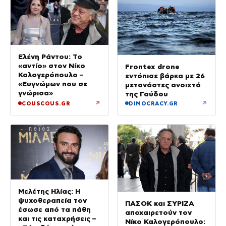
Ελένη Ράντου: Το
«αντίο» στον Νίκο
Frontex drone
Καλογερόπουλο –
εντόπισε βάρκα με 26
«Ευγνώμων που σε
μετανάστες ανοιχτά
γνώρισα»
της Γαύδου
↗
↗
COUSCOUS.GR
DIMOCRACY.GR
Μελέτης Ηλίας: Η
ψυχοθεραπεία τον
ΠΑΣΟΚ και ΣΥΡΙΖΑ
έσωσε από τα πάθη
αποχαιρετούν τον
και τις καταχρήσεις –
Νίκο Καλογερόπουλο: