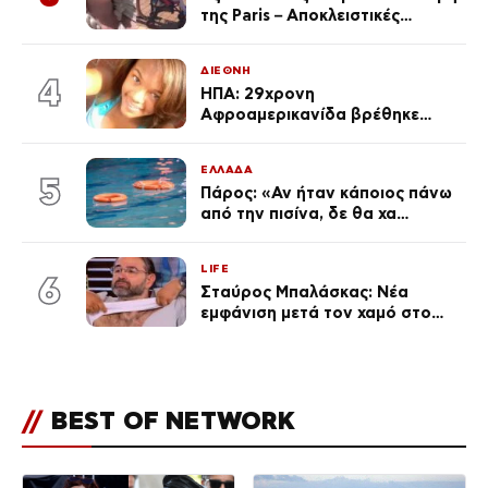
της Paris – Αποκλειστικές
φωτογραφίες
ΔΙΕΘΝΗ
4
ΗΠΑ: 29χρονη
Αφροαμερικανίδα βρέθηκε
απαγχονισμένη σε δέντρο στον
Μισισιπή
ΕΛΛΑΔΑ
5
Πάρος: «Αν ήταν κάποιος πάνω
από την πισίνα, δε θα χα
θρηνήσει το παιδί μου» – Η
σπαρακτική περιγραφή του
LIFE
πατέρα και τα κενά στους
6
Σταύρος Μπαλάσκας: Νέα
ισχυρισμούς του ιδιοκτήτη του
εμφάνιση μετά τον χαμό στο
beach bar
«Πρωινό» (Φωτογραφία)
//
BEST OF NETWORK