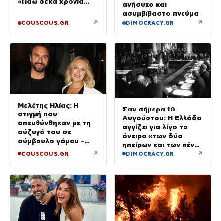
«Πάω δέκα χρόνια
ανήσυχο και
στον ψυχαναλυτή»
ασυμβίβαστο πνεύμα
↗
↗
COUSCOUS.GR
DIMOCRACY.GR
Μελέτης Ηλίας: Η
Σαν σήμερα 10
στιγμή που
Αυγούστου: Η Ελλάδα
απευθύνθηκαν με τη
αγγίζει για λίγο το
σύζυγό του σε
όνειρο «των δύο
σύμβουλο γάμου –
ηπείρων και των πέντε
«Για εμάς το κομβικό
θαλασσών»
↗
↗
COUSCOUS.GR
DIMOCRACY.GR
σημείο ήταν όταν
γεννήθηκε ο γιος μας»