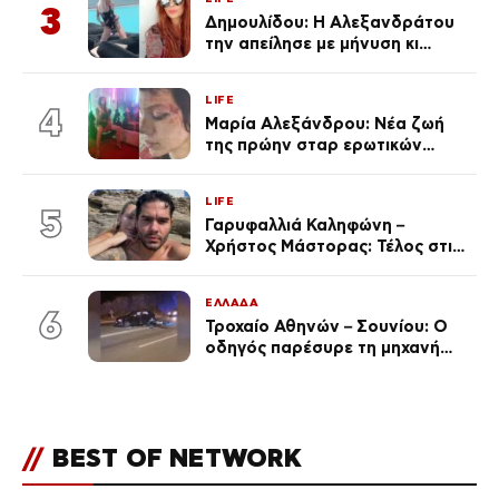
3
Δημουλίδου: Η Αλεξανδράτου
την απείλησε με μήνυση κι
εκείνη απαντά – «Δεν σε
αναγνώρισα, όταν κατάλαβα
LIFE
ποια είσαι σοκαρίστικα»
4
Μαρία Αλεξάνδρου: Νέα ζωή
της πρώην σταρ ερωτικών
ταινιών, μητέρα ενός παιδιού με
σύντροφο επιχειρηματία
LIFE
(Φωτογραφίες)
5
Γαρυφαλλιά Καληφώνη –
Χρήστος Μάστορας: Τέλος στις
φήμες χωρισμού, όλη η αλήθεια
για τη σχέση τους
ΕΛΛΑΔΑ
6
Τροχαίο Αθηνών – Σουνίου: Ο
οδηγός παρέσυρε τη μηχανή
των αστυνομικών σε
αναστροφή – Στο 401 ΣΝ οι δύο
τραυματίες
//
BEST OF NETWORK