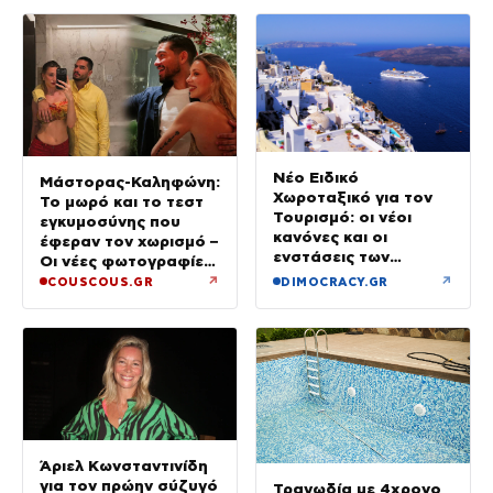
Νέο Ειδικό
Μάστορας-Καληφώνη:
Χωροταξικό για τον
Το μωρό και το τεστ
Τουρισμό: οι νέοι
εγκυμοσύνης που
κανόνες και οι
έφεραν τον χωρισμό –
ενστάσεις των
Οι νέες φωτογραφίες
ξενοδόχων
από την Πάρο χωρίς
↗
↗
COUSCOUS.GR
DIMOCRACY.GR
τον Χρήστο
Άριελ Κωνσταντινίδη
για τον πρώην σύζυγό
Τραγωδία με 4χρονο