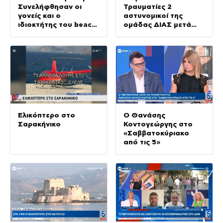
Συνελήφθησαν οι
Τραυματίες 2
γονείς και ο
αστυνομικοί της
ιδιοκτήτης του beach
ομάδας ΔΙΑΣ μετά
bar
από σύγκρουση με ΙΧ
Ελικόπτερο στο
Ο Θανάσης
Σαρακήνικο
Κοντογεώργης στο
«Σαββατοκύριακο
από τις 5»