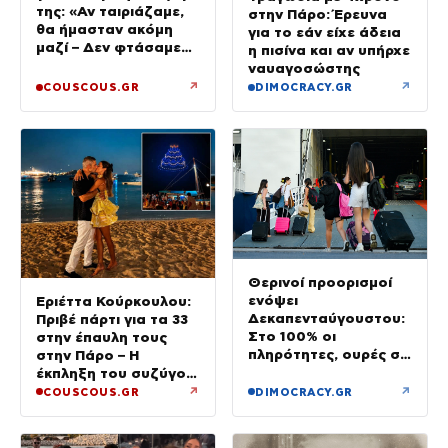
της: «Αν ταιριάζαμε,
στην Πάρο: Έρευνα
θα ήμασταν ακόμη
για το εάν είχε άδεια
μαζί – Δεν φτάσαμε
η πισίνα και αν υπήρχε
ποτέ στα δικαστήρια»
ναυαγοσώστης
↗
↗
COUSCOUS.GR
DIMOCRACY.GR
Θερινοί προορισμοί
ενόψει
Εριέττα Κούρκουλου:
Δεκαπενταύγουστου:
Πριβέ πάρτι για τα 33
Στο 100% οι
στην έπαυλη τους
πληρότητες, ουρές σε
στην Πάρο – Η
λιμάνια, διόδια και
έκπληξη του συζύγου
ΚΤΕΛ
της
↗
↗
COUSCOUS.GR
DIMOCRACY.GR