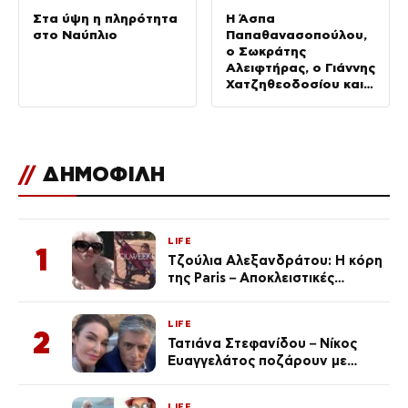
Στα ύψη η πληρότητα
Η Άσπα
στο Ναύπλιο
Παπαθανασοπούλου,
ο Σωκράτης
Αλειφτήρας, ο Γιάννης
Χατζηθεοδοσίου και η
Μαρία Ζάγκα στο
«Σαββατοκύριακο
από τις 5»
//
ΔΗΜΟΦΙΛΗ
LIFE
1
Τζούλια Αλεξανδράτου: Η κόρη
της Paris – Αποκλειστικές
φωτογραφίες
LIFE
2
Τατιάνα Στεφανίδου – Νίκος
Ευαγγελάτος ποζάρουν με
μαγιό σε παραλία στην
Κεφαλονιά
LIFE