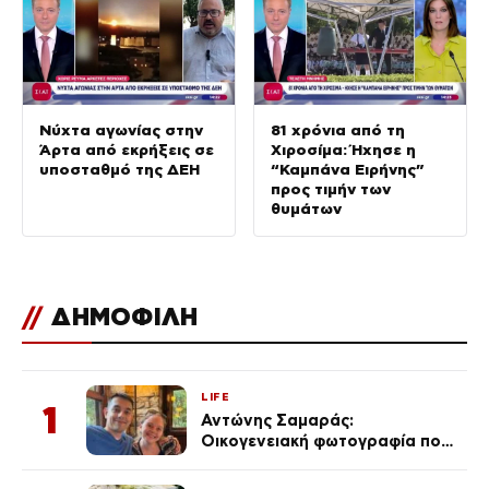
Νύχτα αγωνίας στην
81 χρόνια από τη
Άρτα από εκρήξεις σε
Χιροσίμα: Ήχησε η
υποσταθμό της ΔΕΗ
“Καμπάνα Ειρήνης”
προς τιμήν των
θυμάτων
//
ΔΗΜΟΦΙΛΗ
LIFE
1
Αντώνης Σαμαράς:
Οικογενειακή φωτογραφία που
ανάρτησε ο γιος του λίγο πριν
από την επέτειο θανάτου της