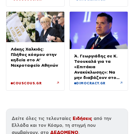
Λάκης Χαλκιάς:
Πλήθος κόσμου στην
Ά. Γεωργιάδης σε Κ.
κηδεία στο Α’
Τσουκαλά για τα
Νεκροταφείο Αθηνών
«Σπιτάκια
Ανακύκλωσης»: Να
μην διαβάζουν στο
ΠΑΣΟΚ μόνο όσα
↗
↗
COUSCOUS.GR
DIMOCRACY.GR
εξυπηρετούν το
πολιτικό τους
αφήγημα
Ειδήσεις
Δείτε όλες τις τελευταίες
από την
Ελλάδα και τον Κόσμο, τη στιγμή που
ΔΕΔΟΜΕΝΟ
συμβαίνουν, στο
.