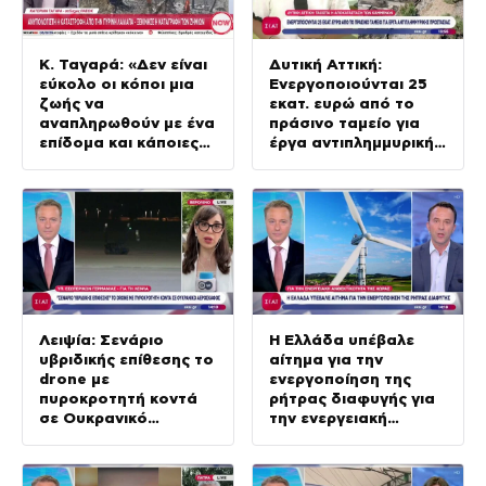
Κ. Ταγαρά: «Δεν είναι
Δυτική Αττική:
εύκολο οι κόποι μια
Ενεργοποιούνται 25
ζωής να
εκατ. ευρώ από το
αναπληρωθούν με ένα
πράσινο ταμείο για
επίδομα και κάποιες
έργα αντιπλημμυρικής
άλλες παροχές»
προστασίας
Λειψία: Σενάριο
Η Ελλάδα υπέβαλε
υβριδικής επίθεσης το
αίτημα για την
drone με
ενεργοποίηση της
πυροκροτητή κοντά
ρήτρας διαφυγής για
σε Ουκρανικό
την ενεργειακή
αεροσκάφος
ανθεκτικότητα της
χώρας