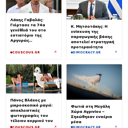
Λάκης Γαβαλάς:
Γιόρτασε τα 74α
Κ. Μητσοτάκης: Η
γενέθλιά του στο
ενίσχυση της
εστιατόριο της
παραγωγικής βάσης
Αργυρώς
αποτελεί στρατηγική
Μπαρμπαρίγου με
προτεραιότητα
αγαπημένους φίλους
↗
↗
COUSCOUS.GR
DIMOCRACY.GR
Πάνος Βλάχος με
μικροσκοπικό μαγιό:
Φωτιά στη Μεγάλη
αποκλειστικές
Χώρα Αγρινίου –
φωτογραφίες του
Σηκώθηκαν εναέρια
τέλειου κορμιού του
μέσα
↗
↗
COUSCOUS.GR
DIMOCRACY.GR