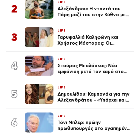
LIFE
Λένας
2
Αλεξάνδρου: Η νταντά του
Πάρη μαζί του στην Κύθνο με
τον μικρό και την Ελληνίδου
(Φωτογραφίες)
LIFE
3
Γαρυφαλλιά Καληφώνη και
Χρήστος Μάστορας: Οι
χωριστές διακοπές και η
επέτειος που φέτος πέρασε
LIFE
απαρατήρητη
4
Σταύρος Μπαλάσκας: Νέα
εμφάνιση μετά τον χαμό στο
«Πρωινό» (Φωτογραφία)
LIFE
5
Δημουλίδου: Καμπανάκι για την
Αλεξανδράτου – «Υπάρχει και
ένα μικρό παιδί πίσω που
χρειάζεται τη μάνα του»
LIFE
6
Τόνι Μπλερ: πρώην
πρωθυπουργός στο αγαπημένο
του Πόρτο Χέλι