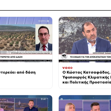
VIDEO
στερεύει από δάση
Ο Κώστας Κατσαφάδος,
Υφυπουργός Κλιματικής 
και Πολιτικής Προστασία
«10′ με τόνο»