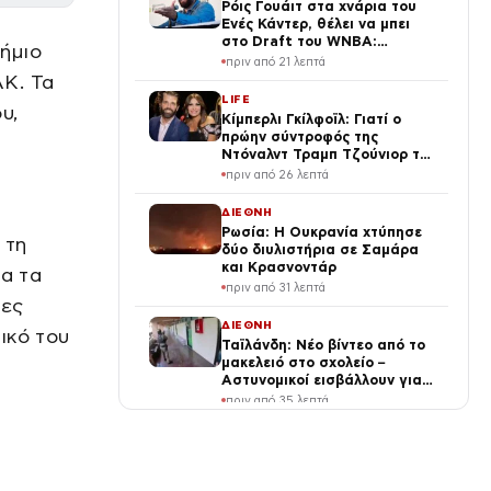
Ρόις Γουάιτ στα χνάρια του
Ενές Κάντερ, θέλει να μπει
στο Draft του WNBA:
ήμιο
«Κάποιες φορές
πριν από 21 λεπτά
αυτοπροσδιορίζομαι ως
Κ. Τα
γυναίκα»
LIFE
υ,
Κίμπερλι Γκίλφοϊλ: Γιατί ο
πρώην σύντροφός της
Ντόναλντ Τραμπ Τζούνιορ της
έδωσε 7,6 εκατ. δολάρια – Η
πριν από 26 λεπτά
συμφωνία 2 χρόνια μετά τον
χωρισμό
ΔΙΕΘΝΗ
Ρωσία: Η Ουκρανία χτύπησε
 τη
δύο διυλιστήρια σε Σαμάρα
και Κρασνοντάρ
ια τα
πριν από 31 λεπτά
νες
ΔΙΕΘΝΗ
ικό του
Ταϊλάνδη: Νέο βίντεο από το
μακελειό στο σχολείο –
Αστυνομικοί εισβάλλουν για
να σώσουν τους μαθητές
πριν από 35 λεπτά
ΟΙΚΟΝΟΜΙΑ
Ειδικό Χωροταξικό για τον
Τουρισμό: Νέοι κανόνες για