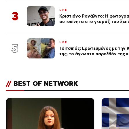
LIFE
3
Κριστιάνο Ρονάλντο: Η φωτογρα
αυτοκίνητα στο γκαράζ του ξεπέρ
LIFE
5
Τσιτσιπάς: Ερωτευμένος με την Κ
της, το άγνωστο παρελθόν της κ
//
BEST OF NETWORK