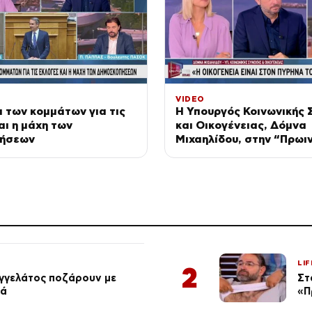
VIDEO
 των κομμάτων για τις
Η Υπουργός Κοινωνικής 
αι η μάχη των
και Οικογένειας, Δόμνα
ήσεων
Μιχαηλίδου, στην “Πρωι
Ενημέρωση”
LIF
2
αγγελάτος ποζάρουν με
Στ
ιά
«Π