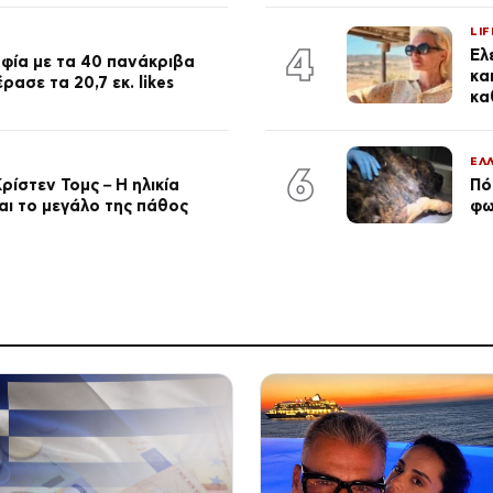
LIF
4
Έλ
φία με τα 40 πανάκριβα
κα
ασε τα 20,7 εκ. likes
κα
ΕΛ
6
ρίστεν Τομς – Η ηλικία
Πό
αι το μεγάλο της πάθος
φω