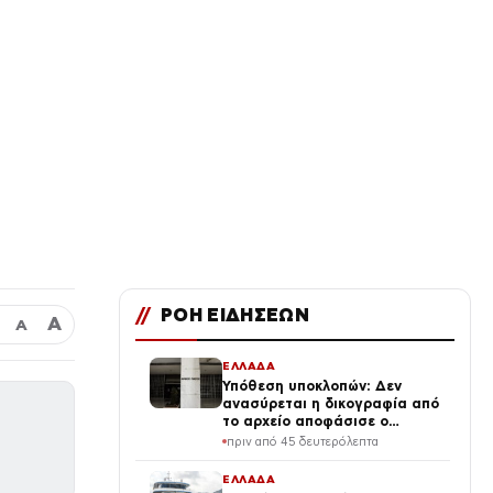
//
ΡΟΗ ΕΙΔΗΣΕΩΝ
Α
Α
ΕΛΛΑΔΑ
Υπόθεση υποκλοπών: Δεν
ανασύρεται η δικογραφία από
το αρχείο αποφάσισε ο
Άρειος Πάγος
πριν από 45 δευτερόλεπτα
ΕΛΛΑΔΑ