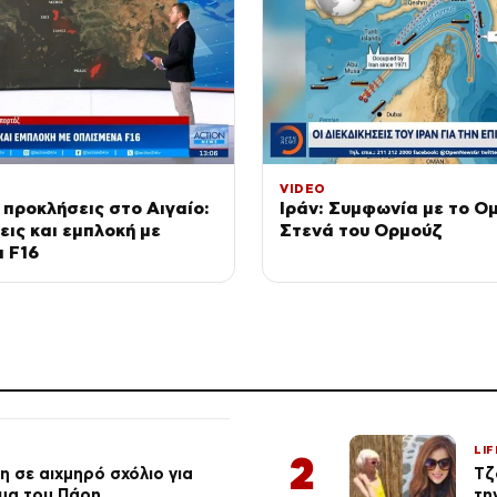
VIDEO
 προκλήσεις στο Αιγαίο:
Ιράν: Συμφωνία με το Ομ
ις και εμπλοκή με
Στενά του Ορμούζ
 F16
LIF
2
 σε αιχμηρό σχόλιο για
Τζ
μα του Πάρη
τη