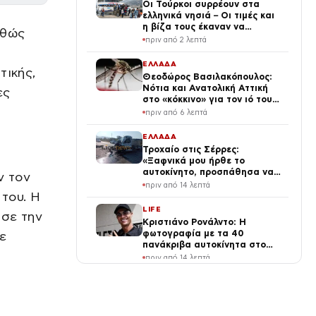
Οι Τούρκοι συρρέουν στα
ελληνικά νησιά – Οι τιμές και
η βίζα τους έκαναν να
αθώς
κοιτούν στο Αιγαίο
πριν από 2 λεπτά
ΕΛΛΑΔΑ
τικής,
Θεοδώρος Βασιλακόπουλος:
Νότια και Ανατολική Αττική
ες
στο «κόκκινο» για τον ιό του
Δυτικού Νείλου
πριν από 6 λεπτά
ΕΛΛΑΔΑ
Τροχαίο στις Σέρρες:
«Ξαφνικά μου ήρθε το
αυτοκίνητο, προσπάθησα να
ν τον
φύγω αριστερά» λέει ο
πριν από 14 λεπτά
οδηγός φορτηγού
 του. Η
LIFE
ισε την
Κριστιάνο Ρονάλντο: Η
φωτογραφία με τα 40
ε
πανάκριβα αυτοκίνητα στο
γκαράζ του ξεπέρασε τα 20,7
πριν από 14 λεπτά
εκ. likes
LIFE
Πετρογιάννη: Μήνυμα για τα
κιλά της – «Επιτέλους, με