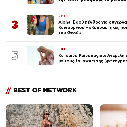
LIFE
3
Alpha: Βαρύ πένθος για συνεργά
Καινούργιου – «Κουράστηκες πο
του Θεού»
LIFE
5
Κατερίνα Καινούργιου: Ανέμελη 
με τους followers της (φωτογρα
//
BEST OF NETWORK