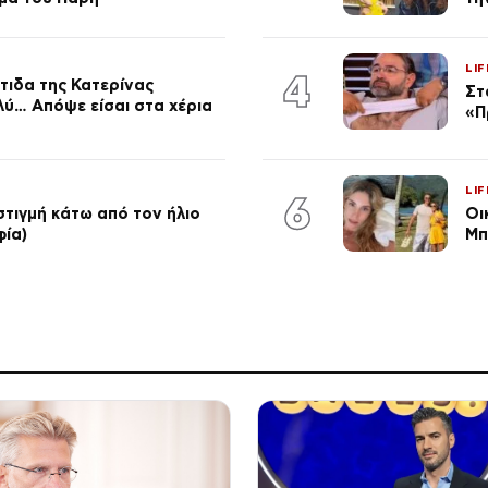
LIF
4
τιδα της Κατερίνας
Στ
λύ… Απόψε είσαι στα χέρια
«Π
LIF
6
στιγμή κάτω από τον ήλιο
Οι
φία)
Μπ