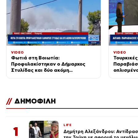
VIDEO
VIDEO
Φωτιά στη Βοιωτία:
Τουρκικές
Προφυλακίστηκαν ο Δήμαρχος
Παραβιάσε
Στυλίδας και δύο ακόμη
οπλισμένα
κατηγορούμενοι
//
ΔΗΜΟΦΙΛΗ
LIFE
1
Δημήτρη Αλεξάνδρου: Αντίδραση
την Τούνη με αφορμή το μεγάλω