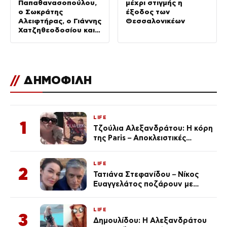
Παπαθανασοπούλου,
μέχρι στιγμής η
ο Σωκράτης
έξοδος των
Αλειφτήρας, ο Γιάννης
Θεσσαλονικέων
Χατζηθεοδοσίου και η
Μαρία Ζάγκα στο
«Σαββατοκύριακο
από τις 5»
//
ΔΗΜΟΦΙΛΗ
LIFE
1
Τζούλια Αλεξανδράτου: Η κόρη
της Paris – Αποκλειστικές
φωτογραφίες
LIFE
2
Τατιάνα Στεφανίδου – Νίκος
Ευαγγελάτος ποζάρουν με
μαγιό σε παραλία στην
Κεφαλονιά
LIFE
3
Δημουλίδου: Η Αλεξανδράτου