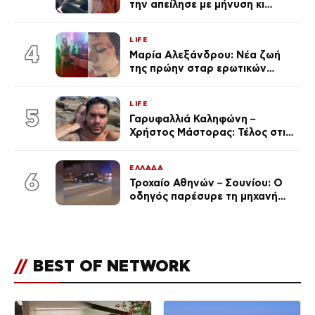
την απείλησε με μήνυση κι
εκείνη απαντά – «Δεν σε
αναγνώρισα, όταν κατάλαβα
LIFE
ποια είσαι σοκαρίστικα»
4
Μαρία Αλεξάνδρου: Νέα ζωή
της πρώην σταρ ερωτικών
ταινιών, μητέρα ενός παιδιού με
σύντροφο επιχειρηματία
LIFE
(Φωτογραφίες)
5
Γαρυφαλλιά Καληφώνη –
Χρήστος Μάστορας: Τέλος στις
φήμες χωρισμού, όλη η αλήθεια
για τη σχέση τους
ΕΛΛΑΔΑ
6
Τροχαίο Αθηνών – Σουνίου: Ο
οδηγός παρέσυρε τη μηχανή
των αστυνομικών σε
αναστροφή – Στο 401 ΣΝ οι δύο
τραυματίες
//
BEST OF NETWORK