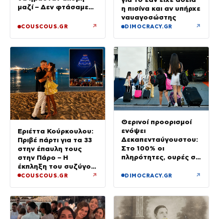
μαζί – Δεν φτάσαμε
η πισίνα και αν υπήρχε
ποτέ στα δικαστήρια»
ναυαγοσώστης
↗
↗
COUSCOUS.GR
DIMOCRACY.GR
Θερινοί προορισμοί
ενόψει
Εριέττα Κούρκουλου:
Δεκαπενταύγουστου:
Πριβέ πάρτι για τα 33
Στο 100% οι
στην έπαυλη τους
πληρότητες, ουρές σε
στην Πάρο – Η
λιμάνια, διόδια και
έκπληξη του συζύγου
ΚΤΕΛ
της
↗
↗
COUSCOUS.GR
DIMOCRACY.GR