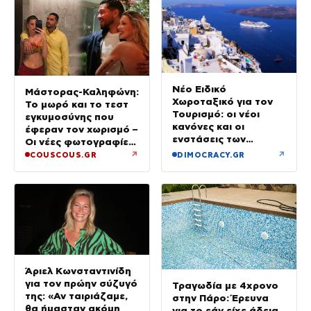
Νέο Ειδικό
Μάστορας-Καληφώνη:
Χωροταξικό για τον
Το μωρό και το τεστ
Τουρισμό: οι νέοι
εγκυμοσύνης που
κανόνες και οι
έφεραν τον χωρισμό –
ενστάσεις των
Οι νέες φωτογραφίες
ξενοδόχων
από την Πάρο χωρίς
↗
↗
COUSCOUS.GR
DIMOCRACY.GR
τον Χρήστο
Άριελ Κωνσταντινίδη
για τον πρώην σύζυγό
Τραγωδία με 4χρονο
της: «Αν ταιριάζαμε,
στην Πάρο: Έρευνα
θα ήμασταν ακόμη
για το εάν είχε άδεια