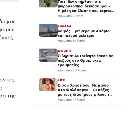
Γιατί δεν υπήρξαν ποτέ
μικροσκοπικοί δεινόσαυροι –
Η μάχη επιβίωσης που έκρινε
το μέγεθος
πριν από 2 λεπτά
έδαφος
ΕΛΛΑΔΑ
άφορες
Καιρός: Τριήμερο με 40άρια
και ισχυρά μελτέμια
έχνες
πριν από 14 λεπτά
ΔΙΕΘΝΗ
Σιβηρία: Αυτοκίνητο έπεσε σε
πεζούς στο Ομσκ, οκτώ
τραυματίες
πριν από 20 λεπτά
χοντες
LIFE
Σίσσυ Χρηστίδου: Με μαγιό
ς
στα Φαλάσαρνα – Οι πόζες
με τους διάσημους φίλους της
ρο της
(φωτογραφίες & βίντεο)
πριν από 27 λεπτά
ΕΛΛΑΔΑ
Μάλια: Πώς πνίγηκε η
42χρονη – «Τα παιδιά
φώναζαν και έκλαιγαν, πέντε