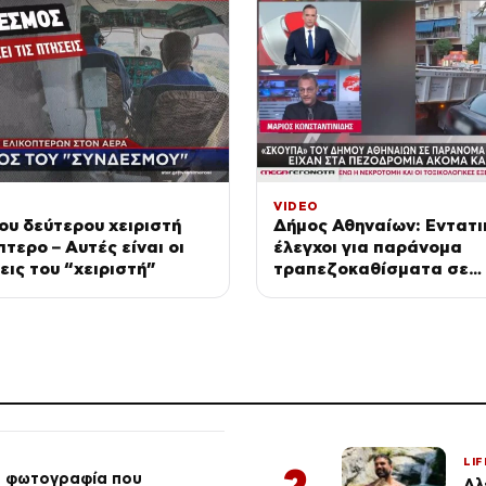
VIDEO
ου δεύτερου χειριστή
Δήμος Αθηναίων: Εντατι
πτερο – Αυτές είναι οι
έλεγχοι για παράνομα
ις του “χειριστή”
τραπεζοκαθίσματα σε
κοινόχρηστους χώρους –
Απομακρύνθηκαν πάνω 
LIF
2
ή φωτογραφία που
Αλ