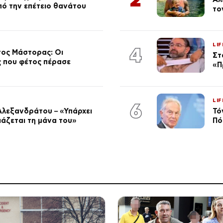
από την επέτειο θανάτου
το
LIF
4
τος Μάστορας: Οι
Στ
ος που φέτος πέρασε
«Π
LIF
6
Αλεξανδράτου – «Υπάρχει
Τό
ειάζεται τη μάνα του»
Πό