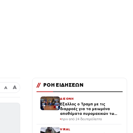
//
ΡΟΗ ΕΙΔΗΣΕΩΝ
Α
Α
ΔΙΕΘΝΗ
Έξαλλος ο Τραμπ με τις
διαρροές για τα μειωμένα
αποθέματα πυρομαχικών των
ΗΠΑ – Φοβάται ότι τον
πριν από 24 δευτερόλεπτα
αποδυναμώνουν απέναντι στο
Ιράν
VIRAL