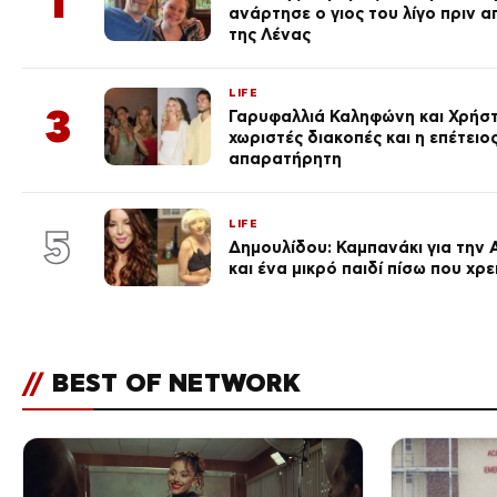
1
ανάρτησε ο γιος του λίγο πριν 
της Λένας
LIFE
3
Γαρυφαλλιά Καληφώνη και Χρήσ
χωριστές διακοπές και η επέτει
απαρατήρητη
LIFE
5
Δημουλίδου: Καμπανάκι για την 
και ένα μικρό παιδί πίσω που χρ
//
BEST OF NETWORK