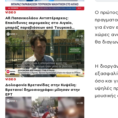
Ο πρώτος 
VIDEO
Αθ.Παπανικολάου Αντιπτέραρχος:
πραγματο
Επικίνδυνες αερομαχίες στο Αιγαίο,
για έναν
μπαράζ παραβιάσεων από Τουρκικά
μαχητικά
χώρες ανα
θα διαγων
Η διοργάν
εξασφαλίσ
VIDEO
όσο και γ
Δολοφονία Βρετανίδας στην Κυψέλη:
υψηλές πρ
Bρετανοί δημοσιογράφοι μίλησαν στην
ΕΡΤ
μουσικής