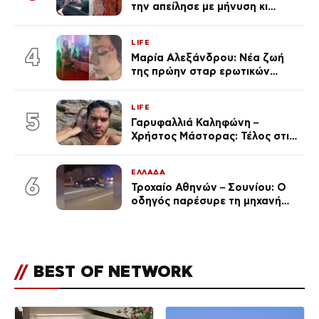
την απείλησε με μήνυση κι
εκείνη απαντά – «Δεν σε
αναγνώρισα, όταν κατάλαβα
LIFE
ποια είσαι σοκαρίστικα»
4
Μαρία Αλεξάνδρου: Νέα ζωή
της πρώην σταρ ερωτικών
ταινιών, μητέρα ενός παιδιού με
σύντροφο επιχειρηματία
LIFE
(Φωτογραφίες)
5
Γαρυφαλλιά Καληφώνη –
Χρήστος Μάστορας: Τέλος στις
φήμες χωρισμού, όλη η αλήθεια
για τη σχέση τους
ΕΛΛΑΔΑ
6
Τροχαίο Αθηνών – Σουνίου: Ο
οδηγός παρέσυρε τη μηχανή
των αστυνομικών σε
αναστροφή – Στο 401 ΣΝ οι δύο
τραυματίες
//
BEST OF NETWORK