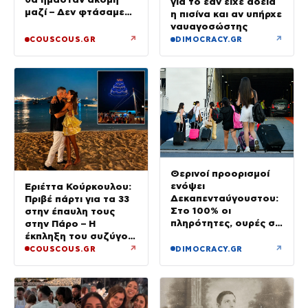
για το εάν είχε άδεια
μαζί – Δεν φτάσαμε
η πισίνα και αν υπήρχε
ποτέ στα δικαστήρια»
ναυαγοσώστης
↗
↗
COUSCOUS.GR
DIMOCRACY.GR
Θερινοί προορισμοί
ενόψει
Εριέττα Κούρκουλου:
Δεκαπενταύγουστου:
Πριβέ πάρτι για τα 33
Στο 100% οι
στην έπαυλη τους
πληρότητες, ουρές σε
στην Πάρο – Η
λιμάνια, διόδια και
έκπληξη του συζύγου
ΚΤΕΛ
της
↗
↗
COUSCOUS.GR
DIMOCRACY.GR