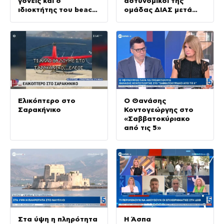
γονείς και ο
αστυνομικοί της
ιδιοκτήτης του beach
ομάδας ΔΙΑΣ μετά
bar
από σύγκρουση με ΙΧ
Ελικόπτερο στο
Ο Θανάσης
Σαρακήνικο
Κοντογεώργης στο
«Σαββατοκύριακο
από τις 5»
Στα ύψη η πληρότητα
Η Άσπα