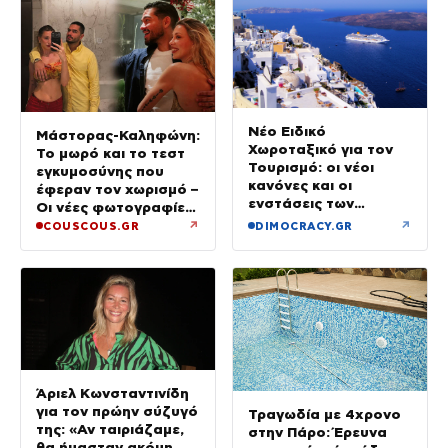
Νέο Ειδικό
Μάστορας-Καληφώνη:
Χωροταξικό για τον
Το μωρό και το τεστ
Τουρισμό: οι νέοι
εγκυμοσύνης που
κανόνες και οι
έφεραν τον χωρισμό –
ενστάσεις των
Οι νέες φωτογραφίες
ξενοδόχων
από την Πάρο χωρίς
↗
↗
COUSCOUS.GR
DIMOCRACY.GR
τον Χρήστο
Άριελ Κωνσταντινίδη
για τον πρώην σύζυγό
Τραγωδία με 4χρονο
της: «Αν ταιριάζαμε,
στην Πάρο: Έρευνα
θα ήμασταν ακόμη