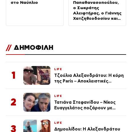
στο Ναύπλιο
Παπαθανασοπούλου,
ο Σωκράτης
Αλειφτήρας, ο Γιάννης
Χατζηθεοδοσίου και η
Μαρία Ζάγκα στο
«Σαββατοκύριακο
από τις 5»
//
ΔΗΜΟΦΙΛΗ
LIFE
1
Τζούλια Αλεξανδράτου: Η κόρη
της Paris – Αποκλειστικές
φωτογραφίες
LIFE
2
Τατιάνα Στεφανίδου – Νίκος
Ευαγγελάτος ποζάρουν με
μαγιό σε παραλία στην
Κεφαλονιά
LIFE
3
Δημουλίδου: Η Αλεξανδράτου