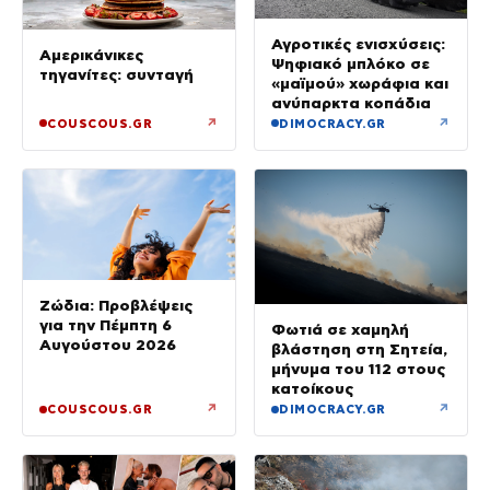
Αγροτικές ενισχύσεις:
Αμερικάνικες
Ψηφιακό μπλόκο σε
τηγανίτες: συνταγή
«μαϊμού» χωράφια και
ανύπαρκτα κοπάδια
↗
↗
COUSCOUS.GR
DIMOCRACY.GR
Ζώδια: Προβλέψεις
για την Πέμπτη 6
Φωτιά σε χαμηλή
Αυγούστου 2026
βλάστηση στη Σητεία,
μήνυμα του 112 στους
κατοίκους
↗
↗
COUSCOUS.GR
DIMOCRACY.GR