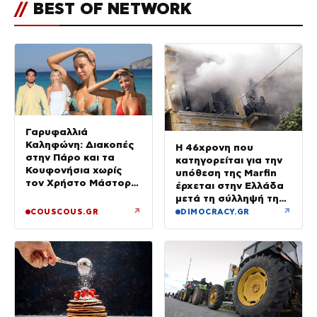
//
BEST OF NETWORK
Γαρυφαλλιά
Καληφώνη: Διακοπές
Η 46χρονη που
στην Πάρο και τα
κατηγορείται για την
Κουφονήσια χωρίς
υπόθεση της Marfin
τον Χρήστο Μάστορα
έρχεται στην Ελλάδα
– Φωτογραφίες
μετά τη σύλληψή της
στο Λονδίνο
↗
↗
COUSCOUS.GR
DIMOCRACY.GR