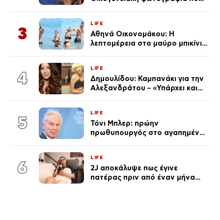
ανάρτησε ο γιος του λίγο πριν
από την επέτειο θανάτου της
LIFE
Λένας
3
Αθηνά Οικονομάκου: Η
λεπτομέρεια στο μαύρο μπικίνι
της που απογείωσε την
εμφάνισή της στη Μύκονο
LIFE
(φωτογραφίες)
4
Δημουλίδου: Καμπανάκι για την
Αλεξανδράτου – «Υπάρχει και
ένα μικρό παιδί πίσω που
χρειάζεται τη μάνα του»
LIFE
5
Τόνι Μπλερ: πρώην
πρωθυπουργός στο αγαπημένο
του Πόρτο Χέλι
LIFE
6
2J αποκάλυψε πως έγινε
πατέρας πριν από έναν μήνα
(Βίντεο)