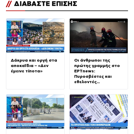
//
ΔΙΑΒΑΣΤΕ ΕΠΙΣΗΣ
Δάκρυα και οργή στα
Οι άνθρωποι της
αποκαΐδια – «Δεν
πρώτης γραμμής στο
έμεινε τίποτα»
ΕΡΤnews:
Πυροσβέστες και
εθελοντές
περιγράφουν τη
σκληρή μάχη με τα
μέτωπα