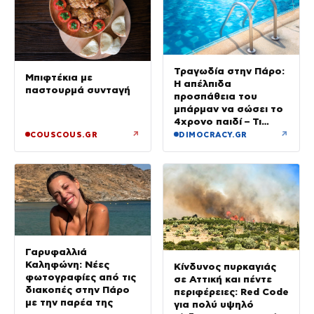
Τραγωδία στην Πάρο:
Μπιφτέκια με
Η απέλπιδα
παστουρμά συνταγή
προσπάθεια του
μπάρμαν να σώσει το
4χρονο παιδί – Τι
ερευνούν οι αρχές
↗
↗
COUSCOUS.GR
DIMOCRACY.GR
Γαρυφαλλιά
Καληφώνη: Νέες
Κίνδυνος πυρκαγιάς
φωτογραφίες από τις
σε Αττική και πέντε
διακοπές στην Πάρο
περιφέρειες: Red Code
με την παρέα της
για πολύ υψηλό