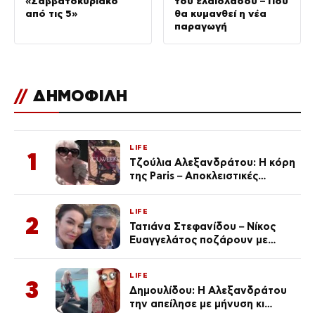
«Σαββατοκύριακο
του ελαιόλαδου – Πού
από τις 5»
θα κυμανθεί η νέα
παραγωγή
//
ΔΗΜΟΦΙΛΗ
LIFE
1
Τζούλια Αλεξανδράτου: Η κόρη
της Paris – Αποκλειστικές
φωτογραφίες
LIFE
2
Τατιάνα Στεφανίδου – Νίκος
Ευαγγελάτος ποζάρουν με
μαγιό σε παραλία στην
Κεφαλονιά
LIFE
3
Δημουλίδου: Η Αλεξανδράτου
την απείλησε με μήνυση κι