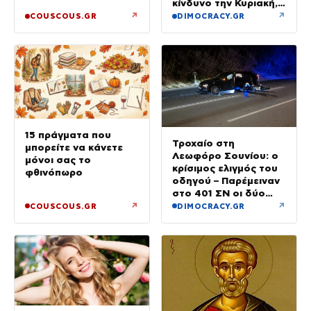
κίνδυνο την Κυριακή,
με μελτέμια έως 8
↗
↗
COUSCOUS.GR
DIMOCRACY.GR
μποφόρ
15 πράγματα που
Τροχαίο στη
μπορείτε να κάνετε
Λεωφόρο Σουνίου: ο
μόνοι σας το
κρίσιμος ελιγμός του
φθινόπωρο
οδηγού – Παρέμειναν
στο 401 ΣΝ οι δύο
αστυνομικοί
↗
↗
COUSCOUS.GR
DIMOCRACY.GR