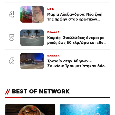
εκείνη απαντά – «Δεν σε
αναγνώρισα, όταν κατάλαβα
LIFE
ποια είσαι σοκαρίστικα»
4
Μαρία Αλεξάνδρου: Νέα ζωή
της πρώην σταρ ερωτικών
ταινιών, μητέρα ενός παιδιού με
σύντροφο επιχειρηματία
ΕΛΛΑΔΑ
(Φωτογραφίες)
5
Καιρός: Θυελλώδεις άνεμοι με
ριπές έως 80 χλμ/ώρα και «Red
Code» σε 6 περιοχές για
κίνδυνο πυρκαγιάς
ΕΛΛΑΔΑ
6
Τροχαίο στην Αθηνών –
Σουνίου: Τραυματίστηκαν δύο
αστυνομικοί
//
BEST OF NETWORK