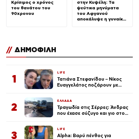
Κρίσιμος ο χρόνος
στην Κυψέλη: Τα
του θανάτου του
ψεύτικα μηνύματα
90χρονου
του Αφγανού
αποκάλυψε η γυναίκα
του
//
ΔΗΜΟΦΙΛΗ
LIFE
1
Τατιάνα Στεφανίδου – Νίκος
Ευαγγελάτος ποζάρουν με
μαγιό σε παραλία στην
Κεφαλονιά
ΕΛΛΑΔΑ
2
Τραγωδία στις Σέρρες: Άνδρας
που έχασε σύζυγο και γιο στο
τροχαίο λέει «Τα έχασα όλα, κάτι
με τράβαγε στην καρδιά μου»
LIFE
3
Alpha: Βαρύ πένθος για