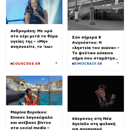
Ανδρομάχη: Με ορό
στο χέρι μετά το θέμα
Σαν σήμερα 8
υγείας της – «Μην
Αυγούστου: Η
ανησυχείτε, το ‘χω»
«ληστεία του αιώνα» –
Το ψεύτικο κόκκινο
σήμα που σταμάτησε
τρένο με 2,6 εκατ.
↗
↗
COUSCOUS.GR
DIMOCRACY.GR
λίρες
Μαρίνα Βερνίκου:
Έπιασε λαγοκέφαλο
66χρονος στη Νέα
και ανέβασε βίντεο
Αγχίαλο στη φυλακή
στα social media –
για αυνανισμό