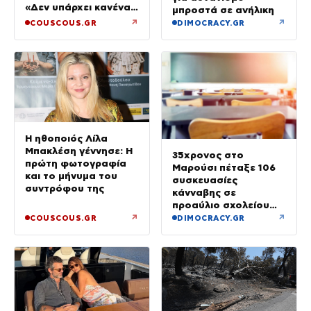
«Δεν υπάρχει κανένας
μπροστά σε ανήλικη
λόγος να φοβόμαστε»
↗
↗
COUSCOUS.GR
DIMOCRACY.GR
Η ηθοποιός Λίλα
Μπακλέση γέννησε: Η
35χρονος στο
πρώτη φωτογραφία
Μαρούσι πέταξε 106
και το μήνυμα του
συσκευασίες
συντρόφου της
κάνναβης σε
προαύλιο σχολείου
και έφυγε μόλις είδε
↗
↗
COUSCOUS.GR
DIMOCRACY.GR
τη ΔΙ.ΑΣ.