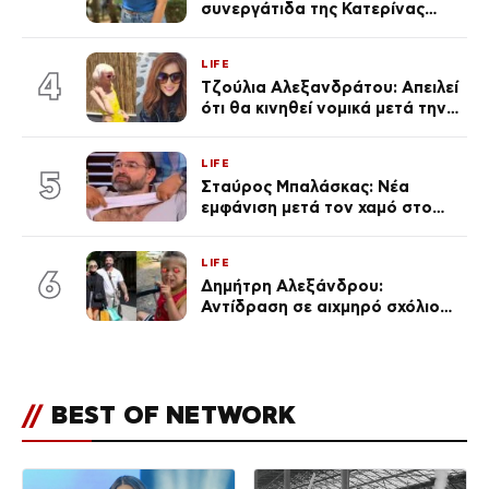
συνεργάτιδα της Κατερίνας
Καινούργιου – «Κουράστηκες
πολύ… Απόψε είσαι στα χέρια
LIFE
του Θεού»
4
Τζούλια Αλεξανδράτου: Απειλεί
ότι θα κινηθεί νομικά μετά την
ανάρτηση της Δημουλίδου
LIFE
5
Σταύρος Μπαλάσκας: Νέα
εμφάνιση μετά τον χαμό στο
«Πρωινό» (Φωτογραφία)
LIFE
6
Δημήτρη Αλεξάνδρου:
Αντίδραση σε αιχμηρό σχόλιο
για την Τούνη με αφορμή το
μεγάλωμα του Πάρη
//
BEST OF NETWORK