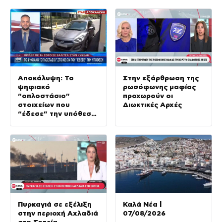
Αποκάλυψη: Το
Στην εξάρθρωση της
ψηφιακό
ρωσόφωνης μαφίας
“οπλοστάσιο”
προχωρούν οι
στοιχείων που
Διωκτικές Αρχές
“έδεσε” την υπόθεση
της δολοφονίας στην
Κυψέλη
Πυρκαγιά σε εξέλιξη
Καλά Νέα |
στην περιοχή Αχλαδιά
07/08/2026
στη Σητεία