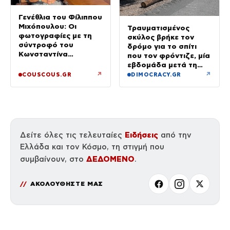
Γενέθλια του Φίλιππου
Μιχόπουλου: Οι
Τραυματισμένος
φωτογραφίες με τη
σκύλος βρήκε τον
σύντροφό του
δρόμο για το σπίτι
Κωνσταντίνα
που τον φρόντιζε, μία
Ευρυπίδου και το
εβδομάδα μετά τη
δημόσιο «Σ’ αγαπώ»
φωτιά στο Πόρτο
↗
↗
COUSCOUS.GR
DIMOCRACY.GR
Γερμενό
Ειδήσεις
Δείτε όλες τις τελευταίες
από την
Ελλάδα και τον Κόσμο, τη στιγμή που
ΔΕΔΟΜΕΝΟ
συμβαίνουν, στο
.
ΑΚΟΛΟΥΘΗΣΤΕ ΜΑΣ