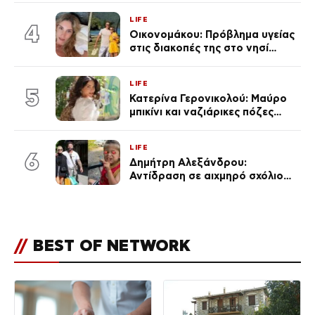
(φωτογραφίες & βίντεο)
LIFE
4
Οικονομάκου: Πρόβλημα υγείας
στις διακοπές της στο νησί
Μπόρα Μπόρα – «Έσκασε όλη η
κούραση του χειμώνα»
LIFE
5
Κατερίνα Γερονικολού: Μαύρο
μπικίνι και ναζιάρικες πόζες
(φωτογραφίες)
LIFE
6
Δημήτρη Αλεξάνδρου:
Αντίδραση σε αιχμηρό σχόλιο
για την Τούνη με αφορμή το
μεγάλωμα του Πάρη
//
BEST OF NETWORK