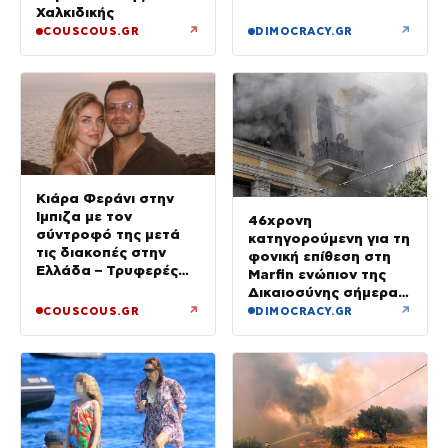
Χαλκιδικής
↗
↗
COUSCOUS.GR
DIMOCRACY.GR
Κιάρα Φεράνι στην
Ίμπιζα με τον
46χρονη
σύντροφό της μετά
κατηγορούμενη για τη
τις διακοπές στην
φονική επίθεση στη
Ελλάδα – Τρυφερές
Marfin ενώπιον της
στιγμές στην παραλία
Δικαιοσύνης σήμερα –
Τα στοιχεία που την
↗
↗
COUSCOUS.GR
DIMOCRACY.GR
«πρόδωσαν» και οι
ρόλοι