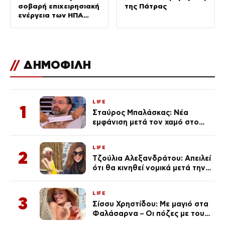
σοβαρή επιχειρησιακή
της Πάτρας
ενέργεια των ΗΠΑ
κατά του Ιράν»
//
ΔΗΜΟΦΙΛΗ
LIFE
1
Σταύρος Μπαλάσκας: Νέα
εμφάνιση μετά τον χαμό στο
«Πρωινό» (Φωτογραφία)
LIFE
2
Τζούλια Αλεξανδράτου: Απειλεί
ότι θα κινηθεί νομικά μετά την
ανάρτηση της Δημουλίδου
LIFE
3
Σίσσυ Χρηστίδου: Με μαγιό στα
Φαλάσαρνα – Οι πόζες με τους
διάσημους φίλους της