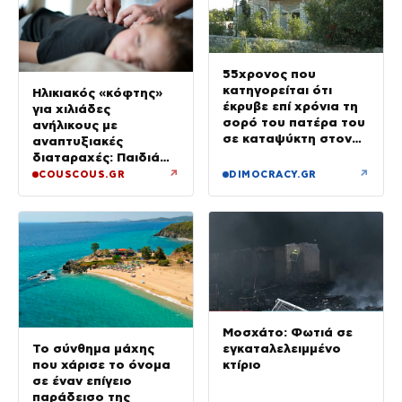
55χρονος που
κατηγορείται ότι
Ηλικιακός «κόφτης»
έκρυβε επί χρόνια τη
για χιλιάδες
σορό του πατέρα του
ανήλικους με
σε καταψύκτη στον
αναπτυξιακές
ανακριτή – Τα πρώτα
διαταραχές: Παιδιά
του λόγια στους
ενός κατώτερου θεού
↗
↗
COUSCOUS.GR
DIMOCRACY.GR
αστυνομικούς
Μοσχάτο: Φωτιά σε
εγκαταλελειμμένο
Το σύνθημα μάχης
κτίριο
που χάρισε το όνομα
σε έναν επίγειο
παράδεισο της