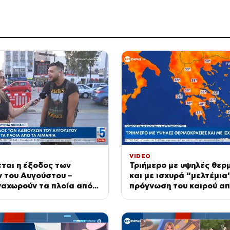
VIDEO
ται η έξοδος των
Τριήμερο με υψηλές θερ
 του Αυγούστου –
και με ισχυρά “μελτέμια”
ναχωρούν τα πλοία από
πρόγνωση του καιρού απ
α
Γιώργο Εμμανουήλ