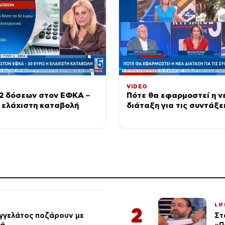
VIDEO
72 δόσεων στον ΕΦΚΑ –
Πότε θα εφαρμοστεί η ν
 ελάχιστη καταβολή
διάταξη για τις συντάξε
LIF
2
αγγελάτος ποζάρουν με
Στ
ιά
«Π