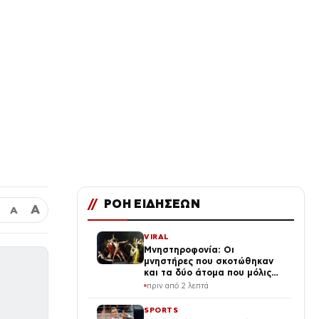
//
ΡΟΗ ΕΙΔΗΣΕΩΝ
Α
Α
VIRAL
Μνηστηροφονία: Οι
μνηστήρες που σκοτώθηκαν
και τα δύο άτομα που μόλις
σώθηκαν στην Οδύσσεια
πριν από 2 λεπτά
SPORTS