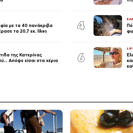
ΕΛ
4
φία με τα 40 πανάκριβα
Πό
ασε τα 20,7 εκ. likes
φω
LIF
6
τιδα της Κατερίνας
Έλ
λύ… Απόψε είσαι στα χέρια
κα
κα