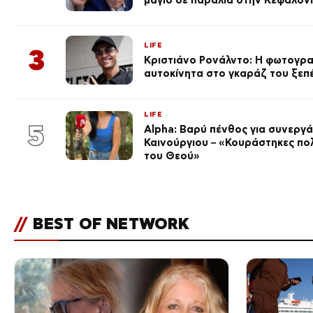
LIFE
3
Κριστιάνο Ρονάλντο: Η φωτογρα
αυτοκίνητα στο γκαράζ του ξεπέρ
LIFE
5
Alpha: Βαρύ πένθος για συνεργά
Καινούργιου – «Κουράστηκες πο
του Θεού»
//
BEST OF NETWORK