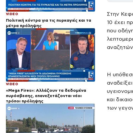
Στην Κεφα
VIDEO
Πολιτική κόντρα για τις πυρκαγιές και τα
10 έχει π
μέτρα πρόληψης
που οδήγ
λεπτομερώ
αναζητώντ
Η υπόθεση
αναδείξει
VIDEO
«Mega Fires»: Αλλάζουν τα δεδομένα
υγειονομι
πυρόσβεσης, επανεξετάζονται νέοι
και δικαι
τρόποι πρόληψης
των γεγο