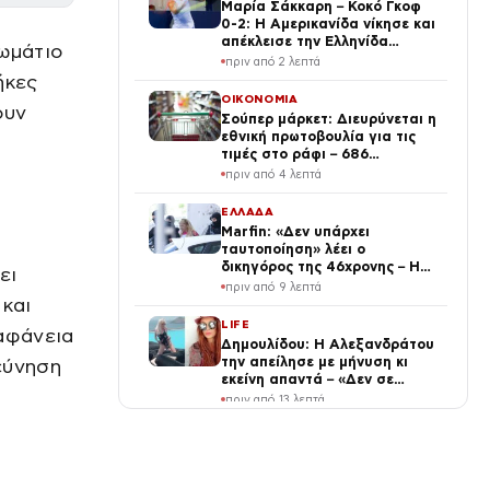
Μαρία Σάκκαρη – Κοκό Γκοφ
0-2: Η Αμερικανίδα νίκησε και
απέκλεισε την Ελληνίδα
ωμάτιο
τενίστρια στις «32» του
πριν από 2 λεπτά
Τορόντο
ήκες
ΟΙΚΟΝΟΜΙΑ
ουν
Σούπερ μάρκετ: Διευρύνεται η
εθνική πρωτοβουλία για τις
τιμές στο ράφι – 686
επώνυμοι κωδικοί, ακόμη 230
πριν από 4 λεπτά
σε σχολικά και προϊόντα
ιδιωτικής ετικέτας
ΕΛΛΑΔΑ
Marfin: «Δεν υπάρχει
ταυτοποίηση» λέει ο
δικηγόρος της 46χρονης – Η
ει
ξανθιά κοτσίδα και οι
πριν από 9 λεπτά
φωτογραφίες διακοπών
 και
LIFE
ιαφάνεια
Δημουλίδου: Η Αλεξανδράτου
την απείλησε με μήνυση κι
ρεύνηση
εκείνη απαντά – «Δεν σε
αναγνώρισα, όταν κατάλαβα
πριν από 13 λεπτά
ποια είσαι σοκαρίστικα»
SPORTS
Αθλητικές με φιλικά ΑΕΚ –
Athens Kallithea και