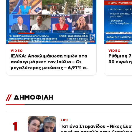
VIDEO
VIDEO
ΙΕΛΚΑ: Αποκλιμάκωση τιμών στα
Ρύθμιση 
σούπερ μάρκετ τον Ιούλιο – Οι
30 ευρώ η
μεγαλύτερες μειώσεις – 6,97% σε
φρούτα και λαχανικά
//
ΔΗΜΟΦΙΛΗ
LIFE
1
Τατιάνα Στεφανίδου – Νίκος Ευ
μαγιό σε παραλία στην Κεφαλον