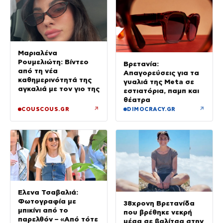
Μαριαλένα
Ρουμελιώτη: Βίντεο
Βρετανία:
από τη νέα
Απαγορεύσεις για τα
καθημερινότητά της
γυαλιά της Meta σε
αγκαλιά με τον γιο της
εστιατόρια, παμπ και
θέατρα
↗
↗
COUSCOUS.GR
DIMOCRACY.GR
Έλενα Τσαβαλιά:
Φωτογραφία με
38χρονη Βρετανίδα
μπικίνι από το
που βρέθηκε νεκρή
παρελθόν – «Από τότε
μέσα σε βαλίτσα στην