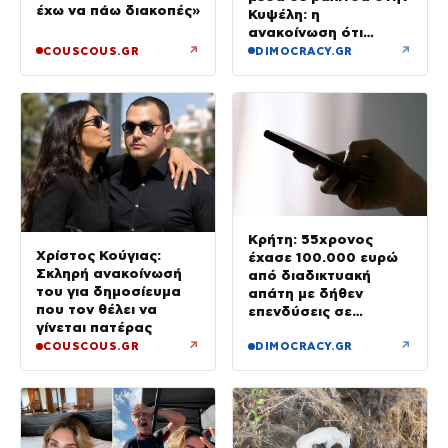
έχω να πάω διακοπές»
Κυψέλη: η
ανακοίνωση ότι
«αφιέρωσε τη ζωή
↗
↗
COUSCOUS.GR
DIMOCRACY.GR
της βοηθώντας όσους
είχαν ανάγκη»
Κρήτη: 55χρονος
Χρίστος Κούγιας:
έχασε 100.000 ευρώ
Σκληρή ανακοίνωσή
από διαδικτυακή
του για δημοσίευμα
απάτη με δήθεν
που τον θέλει να
επενδύσεις σε
γίνεται πατέρας
μετοχές
↗
↗
COUSCOUS.GR
DIMOCRACY.GR