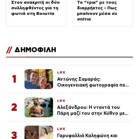
Στον ανακριτή οι δύο
Το “τρικ” με τους
συλληφθέντες για τη
διαρρήκτες – Πως
φωτιά στη Βοιωτία
μπαίνουν μέσα σε
σπίτια
//
ΔΗΜΟΦΙΛΗ
LIFE
1
Αντώνης Σαμαράς:
Οικογενειακή φωτογραφία που
ανάρτησε ο γιος του λίγο πριν
από την επέτειο θανάτου της
LIFE
Λένας
2
Αλεξάνδρου: Η νταντά του
Πάρη μαζί του στην Κύθνο με
τον μικρό και την Ελληνίδου
(Φωτογραφίες)
LIFE
3
Γαρυφαλλιά Καληφώνη και