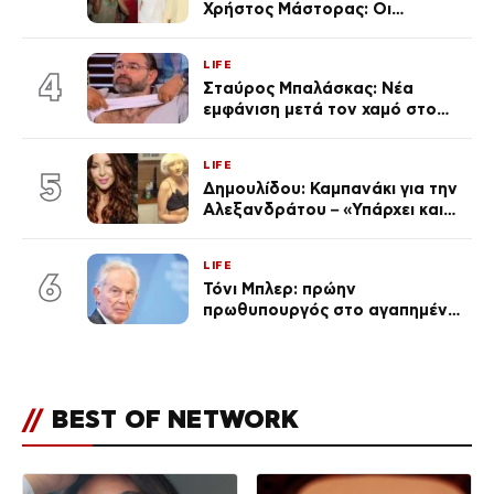
Χρήστος Μάστορας: Οι
χωριστές διακοπές και η
επέτειος που φέτος πέρασε
LIFE
απαρατήρητη
4
Σταύρος Μπαλάσκας: Νέα
εμφάνιση μετά τον χαμό στο
«Πρωινό» (Φωτογραφία)
LIFE
5
Δημουλίδου: Καμπανάκι για την
Αλεξανδράτου – «Υπάρχει και
ένα μικρό παιδί πίσω που
χρειάζεται τη μάνα του»
LIFE
6
Τόνι Μπλερ: πρώην
πρωθυπουργός στο αγαπημένο
του Πόρτο Χέλι
//
BEST OF NETWORK