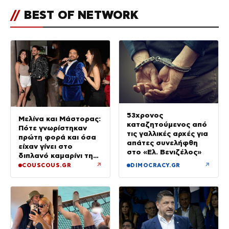
//
BEST OF NETWORK
53χρονος
Μελίνα και Μάστορας:
καταζητούμενος από
Πότε γνωρίστηκαν
τις γαλλικές αρχές για
πρώτη φορά και όσα
απάτες συνελήφθη
είχαν γίνει στο
στο «Ελ. Βενιζέλος»
διπλανό καμαρίνι της
μητέρας της από το
↗
↗
COUSCOUS.GR
DIMOCRACY.GR
2023 (φωτογραφίες)