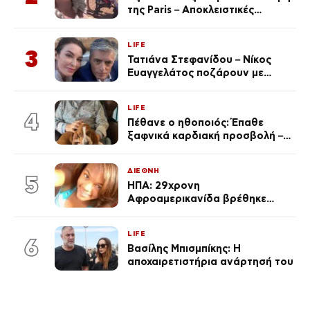
της Paris – Αποκλειστικές
φωτογραφίες
LIFE
3
Τατιάνα Στεφανίδου – Νίκος
Ευαγγελάτος ποζάρουν με
μαγιό σε παραλία στην
Κεφαλονιά
LIFE
4
Πέθανε ο ηθοποιός: Έπαθε
ξαφνικά καρδιακή προσβολή – Η
ανακοίνωση της συζύγου του
ΔΙΕΘΝΗ
5
ΗΠΑ: 29χρονη
Αφροαμερικανίδα βρέθηκε
απαγχονισμένη σε δέντρο στον
Μισισιπή
LIFE
6
Βασίλης Μπισμπίκης: Η
αποχαιρετιστήρια ανάρτησή του