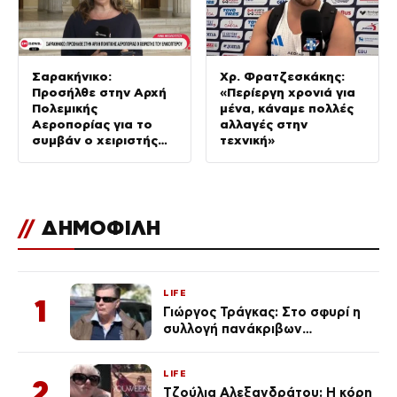
Σαρακήνικο:
Χρ. Φρατζεσκάκης:
Προσήλθε στην Αρχή
«Περίεργη χρονιά για
Πολεμικής
μένα, κάναμε πολλές
Αεροπορίας για το
αλλαγές στην
συμβάν ο χειριστής
τεχνική»
του ελικοπτέρου
//
ΔΗΜΟΦΙΛΗ
LIFE
1
Γιώργος Τράγκας: Στο σφυρί η
συλλογή πανάκριβων
αυτοκινήτων του – Ζαλίζουν τα
ποσά
LIFE
2
Τζούλια Αλεξανδράτου: Η κόρη