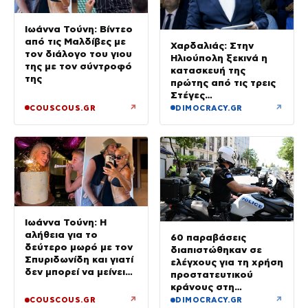
Ιωάννα Τούνη: Βίντεο
από τις Μαλδίβες με
Χαρδαλιάς: Στην
τον διάλογο του γιου
Ηλιούπολη ξεκινά η
της με τον σύντροφό
κατασκευή της
της
πρώτης από τις τρεις
Στέγες
Υποστηριζόμενης
↗
↗
COUSCOUS.GR
DIMOCRACY.GR
Διαβίωσης ΑμεΑ
Ιωάννα Τούνη: Η
αλήθεια για το
60 παραβάσεις
δεύτερο μωρό με τον
διαπιστώθηκαν σε
Σπυριδωνίδη και γιατί
ελέγχους για τη χρήση
δεν μπορεί να μείνει
προστατευτικού
έγκυος στις Μαλδίβες
κράνους στη
Θεσσαλονίκη
↗
↗
COUSCOUS.GR
DIMOCRACY.GR