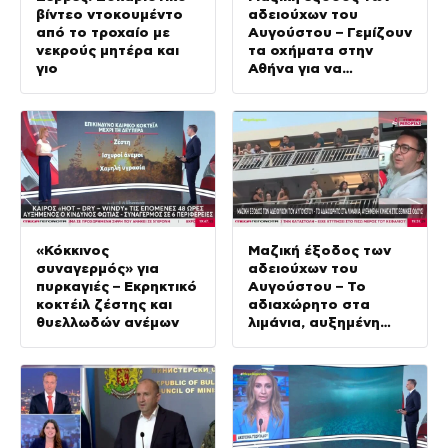
βίντεο ντοκουμέντο
αδειούχων του
από το τροχαίο με
Αυγούστου – Γεμίζουν
νεκρούς μητέρα και
τα οχήματα στην
γιο
Αθήνα για να
αποφύγουν τις τιμές
των νησιών
«Κόκκινος
Μαζική έξοδος των
συναγερμός» για
αδειούχων του
πυρκαγιές – Εκρηκτικό
Αυγούστου – Το
κοκτέιλ ζέστης και
αδιαχώρητο στα
θυελλωδών ανέμων
λιμάνια, αυξημένη
κίνηση στις εθνικές
οδούς