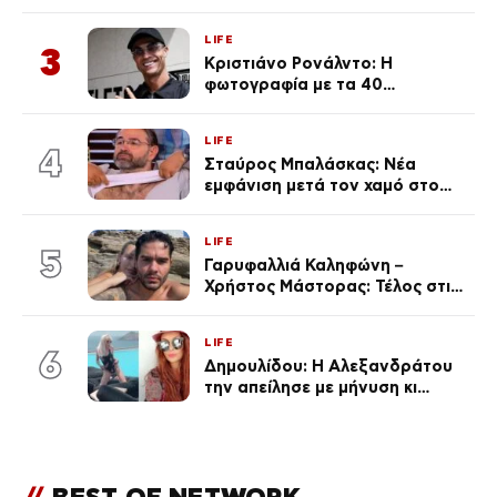
μαγιό σε παραλία στην
Κεφαλονιά
LIFE
3
Κριστιάνο Ρονάλντο: Η
φωτογραφία με τα 40
πανάκριβα αυτοκίνητα στο
γκαράζ του ξεπέρασε τα 20,7
LIFE
εκ. likes
4
Σταύρος Μπαλάσκας: Νέα
εμφάνιση μετά τον χαμό στο
«Πρωινό» (Φωτογραφία)
LIFE
5
Γαρυφαλλιά Καληφώνη –
Χρήστος Μάστορας: Τέλος στις
φήμες χωρισμού, όλη η αλήθεια
για τη σχέση τους
LIFE
6
Δημουλίδου: Η Αλεξανδράτου
την απείλησε με μήνυση κι
εκείνη απαντά – «Δεν σε
αναγνώρισα, όταν κατάλαβα
ποια είσαι σοκαρίστικα»
//
BEST OF NETWORK