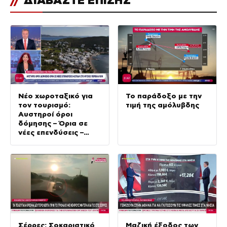
Νέο χωροταξικό για
Το παράδοξο με την
τον τουρισμό:
τιμή της αμόλυβδης
Αυστηροί όροι
δόμησης – Όρια σε
νέες επενδύσεις –
Ασπίδα στο φυσικό
περιβάλλον
Σέρρες: Σοκαριστικό
Μαζική έξοδος των