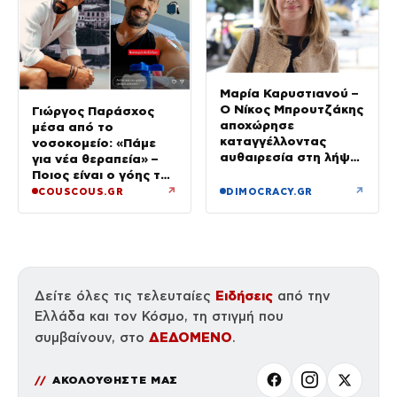
Μαρία Καρυστιανού –
Ο Νίκος Μπρουτζάκης
Γιώργος Παράσχος
αποχώρησε
μέσα από το
καταγγέλλοντας
νοσοκομείο: «Πάμε
αυθαιρεσία στη λήψη
για νέα θεραπεία» –
αποφάσεων: «Ελπίδα
Ποιος είναι ο γόης της
για τη Δημοκρατία»
Μενεγάκη που δίνει
↗
↗
COUSCOUS.GR
DIMOCRACY.GR
μάχη με τον καρκίνο
Ειδήσεις
Δείτε όλες τις τελευταίες
από την
Ελλάδα και τον Κόσμο, τη στιγμή που
ΔΕΔΟΜΕΝΟ
συμβαίνουν, στο
.
ΑΚΟΛΟΥΘΗΣΤΕ ΜΑΣ