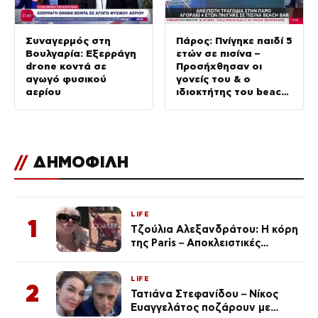
Συναγερμός στη
Πάρος: Πνίγηκε παιδί 5
Βουλγαρία: Εξερράγη
ετών σε πισίνα –
drone κοντά σε
Προσήχθησαν οι
αγωγό φυσικού
γονείς του & ο
αερίου
ιδιοκτήτης του beach
bar
//
ΔΗΜΟΦΙΛΗ
LIFE
1
Τζούλια Αλεξανδράτου: Η κόρη
της Paris – Αποκλειστικές
φωτογραφίες
LIFE
2
Τατιάνα Στεφανίδου – Νίκος
Ευαγγελάτος ποζάρουν με