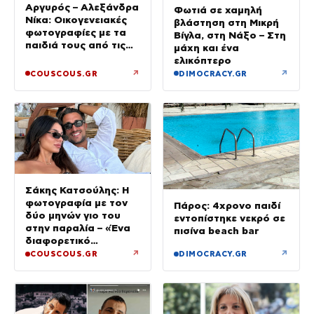
Αργυρός – Αλεξάνδρα
Φωτιά σε χαμηλή
Νίκα: Οικογενειακές
βλάστηση στη Μικρή
φωτογραφίες με τα
Βίγλα, στη Νάξο – Στη
παιδιά τους από τις
μάχη και ένα
διακοπές με το
ελικόπτερο
σκάφος
↗
↗
COUSCOUS.GR
DIMOCRACY.GR
Σάκης Κατσούλης: Η
φωτογραφία με τον
Πάρος: 4χρονο παιδί
δύο μηνών γιο του
εντοπίστηκε νεκρό σε
στην παραλία – «Ένα
πισίνα beach bar
διαφορετικό
καλοκαίρι»
↗
↗
COUSCOUS.GR
DIMOCRACY.GR