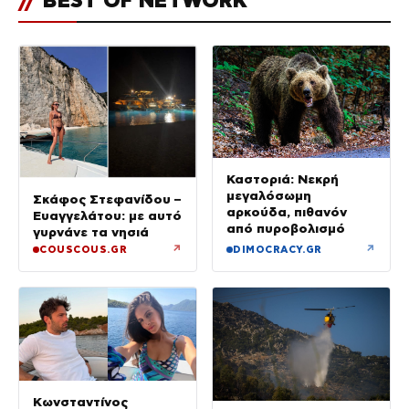
Καστοριά: Νεκρή
μεγαλόσωμη
Σκάφος Στεφανίδου –
αρκούδα, πιθανόν
Ευαγγελάτου: με αυτό
από πυροβολισμό
γυρνάνε τα νησιά
↗
↗
COUSCOUS.GR
DIMOCRACY.GR
Κωνσταντίνος