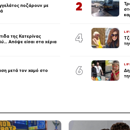
2
Τρ
αγγελάτος ποζάρουν με
στ
ιά
κα
LIF
4
τιδα της Κατερίνας
Τζ
λύ… Απόψε είσαι στα χέρια
τη
LIF
6
ση μετά τον χαμό στο
Δη
τη