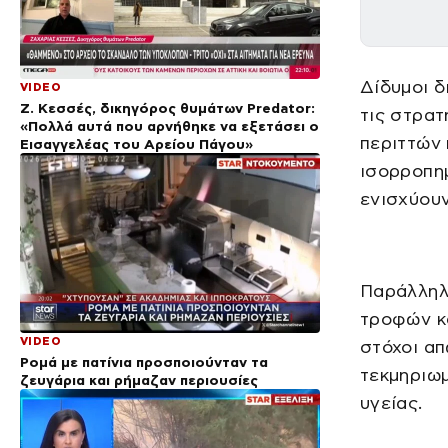
Δίδυμοι δ
VIDEO
Ζ. Κεσσές, δικηγόρος θυμάτων Predator:
τις στρα
«Πολλά αυτά που αρνήθηκε να εξετάσει ο
περιττών 
Εισαγγελέας του Αρείου Πάγου»
ισορροπη
ενισχύουν
Παράλληλα
τροφών κα
VIDEO
στόχοι απ
Ρομά με πατίνια προσποιούνταν τα
τεκμηριωμ
ζευγάρια και ρήμαζαν περιουσίες
υγείας.