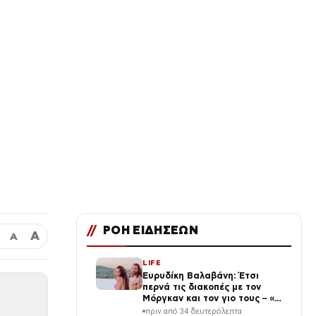
//
ΡΟΗ ΕΙΔΗΣΕΩΝ
Α
Α
LIFE
Ευρυδίκη Βαλαβάνη: Έτσι
περνά τις διακοπές με τον
Μόργκαν και τον γιο τους – «Η
πραγματική μου πολυτέλεια»
πριν από 34 δευτερόλεπτα