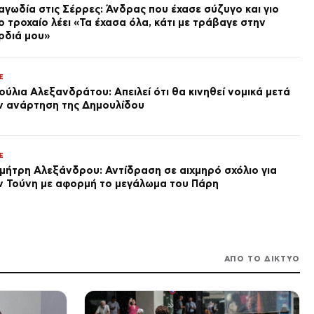
συνέντευξη της Παπαμιχάλη –
αγωδία στις Σέρρες: Άνδρας που έχασε σύζυγο και γιο
«Μέχρι εδώ! Τώρα θα μιλήσω»
ο τροχαίο λέει «Τα έχασα όλα, κάτι με τράβαγε στην
(Βίντεο)
πριν από 2 ώρες
ρδιά μου»
VIRAL
Τζακ Αντεροβγάλτης:
Μυστήριο με την ταυτότητά
E
του – Το πρόσωπο που
ούλια Αλεξανδράτου: Απειλεί ότι θα κινηθεί νομικά μετά
κατηγόρησαν και τελικά έγινε
πριν από 2 ώρες
ν ανάρτηση της Δημουλίδου
λάθος
ΔΙΕΘΝΗ
Βόρεια Κορέα: Κρατικά ΜΜΕ
προτείνουν σούπα με κρέας
E
σκύλου για την αντιμετώπιση
του καύσωνα – Κιμ Γιονγκ Ουν
μήτρη Αλεξάνδρου: Αντίδραση σε αιχμηρό σχόλιο για
πριν από 2 ώρες
ιδρώνει για τον λαό
ν Τούνη με αφορμή το μεγάλωμα του Πάρη
ΕΛΛΑΔΑ
Κρήτη: Τουρίστας ρωτούσε
πόσο να πληρώσει για να
ασελγήσει σε 10χρονο κορίτσι
σε αυλή επιχείρησης
πριν από 2 ώρες
ΑΠΟ ΤΟ ΔΙΚΤΥΟ
ΕΠΙΧΕΙΡΗΣΕΙΣ
Συμφωνία της ΔΕΗ για
χαρτοφυλάκιο έργων ΑΠΕ άνω
των 2 GW σε Πολωνία και
Ουγγαρία
πριν από 2 ώρες