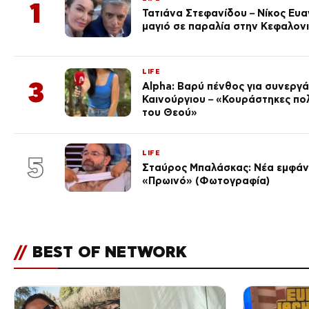
1
Τατιάνα Στεφανίδου – Νίκος Ευ
μαγιό σε παραλία στην Κεφαλον
LIFE
3
Alpha: Βαρύ πένθος για συνεργά
Καινούργιου – «Κουράστηκες πο
του Θεού»
LIFE
5
Σταύρος Μπαλάσκας: Νέα εμφάνι
«Πρωινό» (Φωτογραφία)
//
BEST OF NETWORK