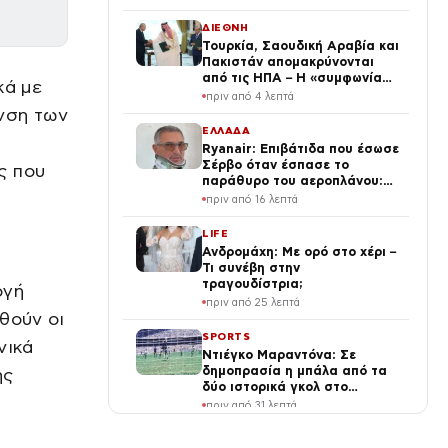
(φωτογραφίες)
ΔΙΕΘΝΗ
Τουρκία, Σαουδική Αραβία και
Πακιστάν απομακρύνονται
από τις ΗΠΑ – Η «συμφωνία
κά με
της Μέκκας» αλλάζει την
πριν από 4 λεπτά
αρχιτεκτονική ασφαλείας στη
νση των
Μέση Ανατολή
ΕΛΛΑΔΑ
Ryanair: Επιβάτιδα που έσωσε
Σέρβο όταν έσπασε το
ς που
παράθυρο του αεροπλάνου:
«Ένα κομμάτι του προσώπου
πριν από 16 λεπτά
του ήταν σαν πλαστελίνη»
LIFE
Ανδρομάχη: Με ορό στο χέρι –
Τι συνέβη στην
τραγουδίστρια;
ογή
πριν από 25 λεπτά
θούν οι
SPORTS
νικά
Ντιέγκο Μαραντόνα: Σε
δημοπρασία η μπάλα από τα
ης
δύο ιστορικά γκολ στο
Αργεντινή – Αγγλία
πριν από 31 λεπτά
ΔΙΕΘΝΗ