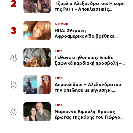
2
Τζούλια Αλεξανδράτου: Η κόρη
της Paris – Αποκλειστικές
φωτογραφίες
ΔΙΕΘΝΗ
3
ΗΠΑ: 29χρονη
Αφροαμερικανίδα βρέθηκε
απαγχονισμένη σε δέντρο στον
Μισισιπή
LIFE
4
Πέθανε ο ηθοποιός: Έπαθε
ξαφνικά καρδιακή προσβολή – Η
ανακοίνωση της συζύγου του
LIFE
5
Δημουλίδου: Η Αλεξανδράτου
την απείλησε με μήνυση κι
εκείνη απαντά – «Δεν σε
αναγνώρισα, όταν κατάλαβα
LIFE
ποια είσαι σοκαρίστικα»
6
Μαριάννα Κιμούλη: Κρυφός
έρωτας της κόρης του Γιώργου,
είναι μαζί 4 χρόνια,
φωτογραφίες του