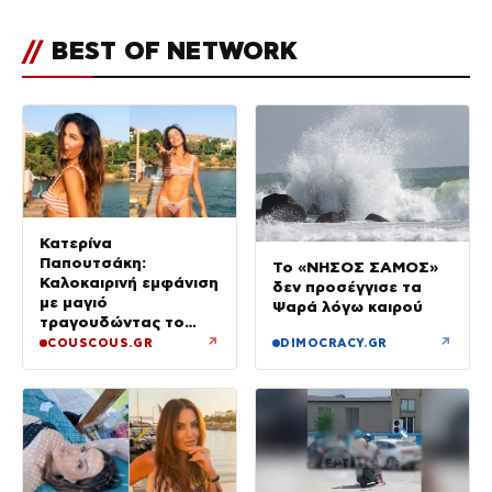
//
BEST OF NETWORK
Κατερίνα
Παπουτσάκη:
Το «ΝΗΣΟΣ ΣΑΜΟΣ»
Καλοκαιρινή εμφάνιση
δεν προσέγγισε τα
με μαγιό
Ψαρά λόγω καιρού
τραγουδώντας το
«Καλοκαιρινά
↗
↗
COUSCOUS.GR
DIMOCRACY.GR
Ραντεβού»