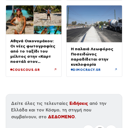
Αθηνά Οικονομάκου:
Οι νέες φωτογραφίες
Η παλαιά Λεωφόρος
από το ταξίδι του
Ποσειδώνος
μέλιτος στην «Καρτ
παραδίδεται στην
ποστάλ στον
κυκλοφορία
παράδεισο»
↗
↗
COUSCOUS.GR
DIMOCRACY.GR
Ειδήσεις
Δείτε όλες τις τελευταίες
από την
Ελλάδα και τον Κόσμο, τη στιγμή που
ΔΕΔΟΜΕΝΟ
συμβαίνουν, στο
.