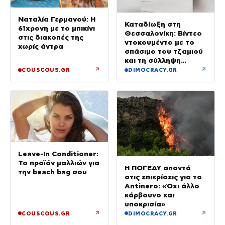
Ναταλία Γερμανού: Η
Καταδίωξη στη
61χρονη με το μπικίνι
Θεσσαλονίκη: Βίντεο
στις διακοπές της
ντοκουμέντο με το
χωρίς άντρα
σπάσιμο του τζαμιού
και τη σύλληψη
37χρονου με
↗
↗
COUSCOUS.GR
DIMOCRACY.GR
κλεμμένο Ι.Χ.
Leave-In Conditioner:
Το προϊόν μαλλιών για
Η ΠΟΓΕΔΥ απαντά
την beach bag σου
στις επικρίσεις για το
Antinero: «Όχι άλλο
κάρβουνο και
υποκρισία»
↗
↗
COUSCOUS.GR
DIMOCRACY.GR