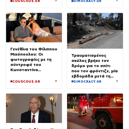
και έφυγε μόλις είδε
↗
↗
COUSCOUS.GR
DIMOCRACY.GR
τη ΔΙ.ΑΣ.
Γενέθλια του Φίλιππου
Μιχόπουλου: Οι
Τραυματισμένος
φωτογραφίες με τη
σκύλος βρήκε τον
σύντροφό του
δρόμο για το σπίτι
Κωνσταντίνα
που τον φρόντιζε, μία
Ευρυπίδου και το
εβδομάδα μετά τη
δημόσιο «Σ’ αγαπώ»
φωτιά στο Πόρτο
↗
↗
COUSCOUS.GR
DIMOCRACY.GR
Γερμενό