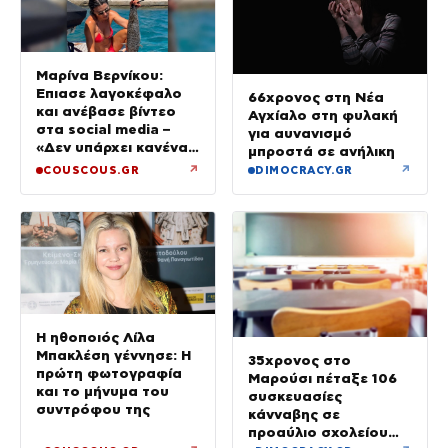
Μαρίνα Βερνίκου:
Έπιασε λαγοκέφαλο
66χρονος στη Νέα
και ανέβασε βίντεο
Αγχίαλο στη φυλακή
στα social media –
για αυνανισμό
«Δεν υπάρχει κανένας
μπροστά σε ανήλικη
λόγος να φοβόμαστε»
↗
↗
COUSCOUS.GR
DIMOCRACY.GR
Η ηθοποιός Λίλα
Μπακλέση γέννησε: Η
35χρονος στο
πρώτη φωτογραφία
Μαρούσι πέταξε 106
και το μήνυμα του
συσκευασίες
συντρόφου της
κάνναβης σε
προαύλιο σχολείου