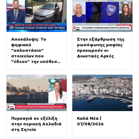
Αποκάλυψη: Το
Στην εξάρθρωση της
ψηφιακό
ρωσόφωνης μαφίας
“οπλοστάσιο”
προχωρούν οι
στοιχείων που
Διωκτικές Αρχές
“έδεσε” την υπόθεση
της δολοφονίας στην
Κυψέλη
Πυρκαγιά σε εξέλιξη
Καλά Νέα |
στην περιοχή Αχλαδιά
07/08/2026
στη Σητεία