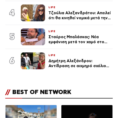
πολύ… Απόψε είσαι στα χέρια
LIFE
του Θεού»
4
Τζούλια Αλεξανδράτου: Απειλεί
ότι θα κινηθεί νομικά μετά την
ανάρτηση της Δημουλίδου
LIFE
5
Σταύρος Μπαλάσκας: Νέα
εμφάνιση μετά τον χαμό στο
«Πρωινό» (Φωτογραφία)
LIFE
6
Δημήτρη Αλεξάνδρου:
Αντίδραση σε αιχμηρό σχόλιο
για την Τούνη με αφορμή το
μεγάλωμα του Πάρη
//
BEST OF NETWORK