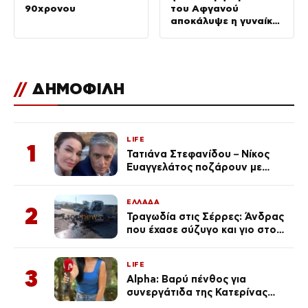
90χρονου
του Αφγανού
αποκάλυψε η γυναίκα
του
//
ΔΗΜΟΦΙΛΗ
LIFE
1
Τατιάνα Στεφανίδου – Νίκος
Ευαγγελάτος ποζάρουν με
μαγιό σε παραλία στην
Κεφαλονιά
ΕΛΛΑΔΑ
2
Τραγωδία στις Σέρρες: Άνδρας
που έχασε σύζυγο και γιο στο
τροχαίο λέει «Τα έχασα όλα, κάτι
με τράβαγε στην καρδιά μου»
LIFE
3
Alpha: Βαρύ πένθος για
συνεργάτιδα της Κατερίνας
Καινούργιου – «Κουράστηκες