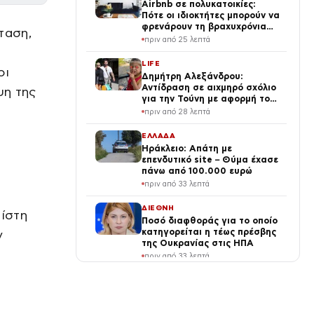
Airbnb σε πολυκατοικίες:
Πότε οι ιδιοκτήτες μπορούν να
φρενάρουν τη βραχυχρόνια
ταση,
μίσθωση
πριν από 25 λεπτά
LIFE
οι
Δημήτρη Αλεξάνδρου:
Αντίδραση σε αιχμηρό σχόλιο
ψη της
για την Τούνη με αφορμή το
μεγάλωμα του Πάρη
πριν από 28 λεπτά
ΕΛΛΑΔΑ
Ηράκλειο: Απάτη με
επενδυτικό site – Θύμα έχασε
πάνω από 100.000 ευρώ
πριν από 33 λεπτά
ΔΙΕΘΝΗ
πίστη
Ποσό διαφθοράς για το οποίο
κατηγορείται η τέως πρέσβης
ν
της Ουκρανίας στις ΗΠΑ
πριν από 33 λεπτά
SPORTS
Τάσος Παπαπέτρου στο ΑΕΚ –
ΟΦΗ για το Super Cup με