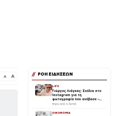
//
ΡΟΗ ΕΙΔΗΣΕΩΝ
Α
Α
LIFE
Γιώργος Λιάγκας: Σχόλια στο
Instagram για τη
φωτογραφία που ανέβασε –
«Ο Τζορτζ Κλούνεϊ της
πριν από 6 λεπτά
Ελλάδας…»
ΟΙΚΟΝΟΜΙΑ