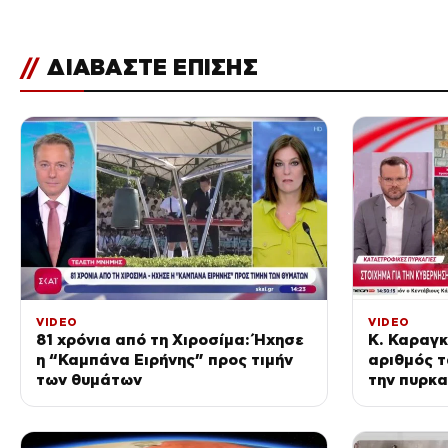
//
ΔΙΑΒΑΣΤΕ ΕΠΙΣΗΣ
VIDEO
VIDEO
81 χρόνια από τη Χιροσίμα: Ήχησε
Κ. Καραγκ
η “Καμπάνα Ειρήνης” προς τιμήν
αριθμός 
των θυμάτων
την πυρκα
μικρότερο
ανακοινω