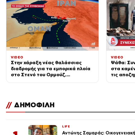
VIDEO
VIDEO
Στην χάραξη νέας θαλάσσιας
Ψάθα: Συν
διαδρομής για τα εμπορικά πλοία
στα καμένα
στο Στενό του Ορμούζ,
τις αποζη
συμφώνησαν Ιράν και Ομάν
//
ΔΗΜΟΦΙΛΗ
LIFE
Αντώνης Σαμαράς: Οικογενειακ