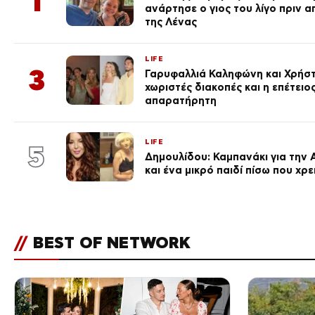
1
ανάρτησε ο γιος του λίγο πριν 
της Λένας
LIFE
3
Γαρυφαλλιά Καληφώνη και Χρήσ
χωριστές διακοπές και η επέτει
απαρατήρητη
LIFE
5
Δημουλίδου: Καμπανάκι για την 
και ένα μικρό παιδί πίσω που χρ
//
BEST OF NETWORK