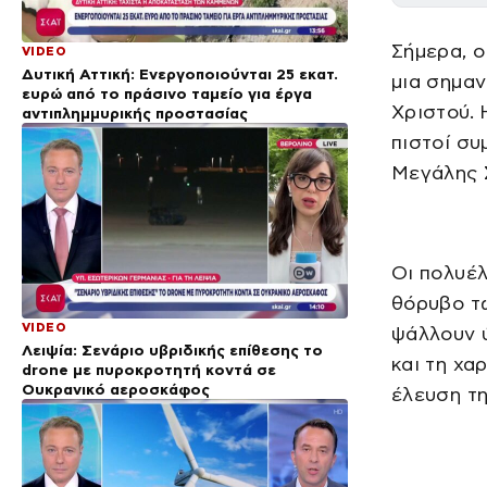
Σήμερα, ο
VIDEO
Δυτική Αττική: Ενεργοποιούνται 25 εκατ.
μια σημαν
ευρώ από το πράσινο ταμείο για έργα
Χριστού. 
αντιπλημμυρικής προστασίας
πιστοί συ
Μεγάλης 
Οι πολυέλ
θόρυβο τω
VIDEO
ψάλλουν ύ
Λειψία: Σενάριο υβριδικής επίθεσης το
και τη χα
drone με πυροκροτητή κοντά σε
Ουκρανικό αεροσκάφος
έλευση τ