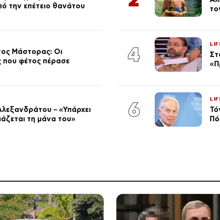
από την επέτειο θανάτου
το
LIF
4
τος Μάστορας: Οι
Στ
ος που φέτος πέρασε
«Π
LIF
6
Αλεξανδράτου – «Υπάρχει
Τό
ειάζεται τη μάνα του»
Πό