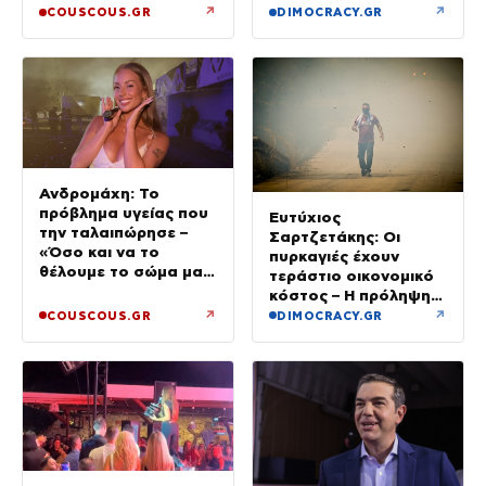
πιστέψουμε»
↗
↗
COUSCOUS.GR
DIMOCRACY.GR
Ανδρομάχη: Το
πρόβλημα υγείας που
Ευτύχιος
την ταλαιπώρησε –
Σαρτζετάκης: Οι
«Όσο και να το
πυρκαγιές έχουν
θέλουμε το σώμα μας
τεράστιο οικονομικό
φωνάζει “όχι”»
κόστος – Η πρόληψη
κοστίζει λιγότερο από
↗
↗
COUSCOUS.GR
DIMOCRACY.GR
την αποκατάσταση