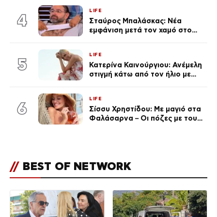
κούραση του χειμώνα»
LIFE
4
Σταύρος Μπαλάσκας: Νέα
εμφάνιση μετά τον χαμό στο
«Πρωινό» (Φωτογραφία)
LIFE
5
Κατερίνα Καινούργιου: Ανέμελη
στιγμή κάτω από τον ήλιο με
τους followers της
(φωτογραφία)
LIFE
6
Σίσσυ Χρηστίδου: Με μαγιό στα
Φαλάσαρνα – Οι πόζες με τους
διάσημους φίλους της
(φωτογραφίες & βίντεο)
//
BEST OF NETWORK