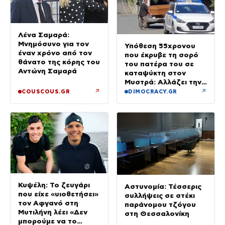
Λένα Σαμαρά:
Μνημόσυνο για τον
Υπόθεση 55χρονου
έναν χρόνο από τον
που έκρυβε τη σορό
θάνατο της κόρης του
του πατέρα του σε
Αντώνη Σαμαρά
καταψύκτη στον
Μυστρά: Αλλάζει την
υπερασπιστική του
↗
↗
COUSCOUS.GR
DIMOCRACY.GR
γραμμή
Κυψέλη: Το ζευγάρι
Αστυνομία: Τέσσερις
που είχε «υιοθετήσει»
συλλήψεις σε στέκι
τον Αφγανό στη
παράνομου τζόγου
Μυτιλήνη λέει «Δεν
στη Θεσσαλονίκη
μπορούμε να το