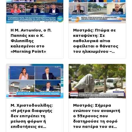
Η Μ. Αντωνίου, ο Π.
Μυστράς: Πτώμα σε
Παππάς και ο Κ.
καταψύκτη: Σε
Φιλιππίδης
παθολογικά αίτια
καλεσμένοι στο
οφείλεται ο θάνατος
«Morning Point»
του ηλικιωμένου –
Καλοκαίρι Μαζί –
07/08/2026
Μ. Χριστοδουλίδης:
Μυστράς: Σήμερα
«Η ρήτρα διαφυγής
ενώπιον του ανακριτή
δεν επιτρέπει τη
ο 55χρονος που
μείωση φόρων ή
διατηρούσε τη σορό
επιδοτήσεις σε
του πατέρα του σε
ενεργειακά προϊόντα»
καταψύκτη – Αλλάζει