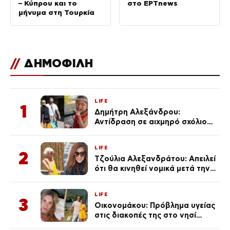
– Κύπρου και το
στο ΕΡΤnews
μήνυμα στη Τουρκία
//
ΔΗΜΟΦΙΛΗ
LIFE
1
Δημήτρη Αλεξάνδρου:
Αντίδραση σε αιχμηρό σχόλιο
για την Τούνη με αφορμή το
μεγάλωμα του Πάρη
LIFE
2
Τζούλια Αλεξανδράτου: Απειλεί
ότι θα κινηθεί νομικά μετά την
ανάρτηση της Δημουλίδου
LIFE
3
Οικονομάκου: Πρόβλημα υγείας
στις διακοπές της στο νησί
Μπόρα Μπόρα – «Έσκασε όλη η