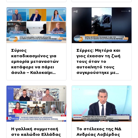
την υπερασπιστική
του γραμμή
Σύριος
Σέρρες: Μητέρα και
καταδικασμένος για
γιος έχασαν τη ζωή
εμπορία μεταναστών
τους όταν το
κατάφερε να πάρει
αυτοκίνητό τους
άσυλο – Καλοκαίρι
συγκρούστηκε με
Μαζί – 07/08/2026
φορτηγό – Καλοκαίρι
Μαζί – 07/08/2026
Η γαλλική συμμετοχή
Το στέλεχος της ΝΔ
στο καλώδιο Ελλάδας
Ανδρέας Λοβέρδος