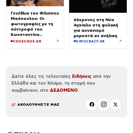
Γενέθλια του Φίλιππου
Μιχόπουλου: Οι
66χρονος στη Νέα
φωτογραφίες με τη
Αγχίαλο στη φυλακή
σύντροφό του
για αυνανισμό
Κωνσταντίνα
μπροστά σε ανήλικη
Ευρυπίδου και το
↗
↗
COUSCOUS.GR
DIMOCRACY.GR
δημόσιο «Σ’ αγαπώ»
Ειδήσεις
Δείτε όλες τις τελευταίες
από την
Ελλάδα και τον Κόσμο, τη στιγμή που
ΔΕΔΟΜΕΝΟ
συμβαίνουν, στο
.
ΑΚΟΛΟΥΘΗΣΤΕ ΜΑΣ