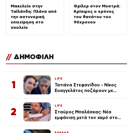
Μακελείο στην
Θρίλερ στον Μυστρά:
Ταϊλάνδη: Πλάνα από
Κρίσιμος ο χρόνος
την αστυνομική
του θανάτου του
επιχείρηση στο
90χρονου
σχολείο
//
ΔΗΜΟΦΙΛΗ
LIFE
1
Τατιάνα Στεφανίδου – Νίκος
Ευαγγελάτος ποζάρουν με
μαγιό σε παραλία στην
Κεφαλονιά
LIFE
2
Σταύρος Μπαλάσκας: Νέα
εμφάνιση μετά τον χαμό στο
«Πρωινό» (Φωτογραφία)
ΕΛΛΑΔΑ