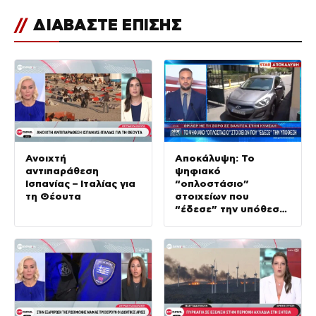
//
ΔΙΑΒΑΣΤΕ ΕΠΙΣΗΣ
Ανοιχτή
Αποκάλυψη: Το
αντιπαράθεση
ψηφιακό
Ισπανίας – Ιταλίας για
“οπλοστάσιο”
τη Θέουτα
στοιχείων που
“έδεσε” την υπόθεση
της δολοφονίας στην
Κυψέλη