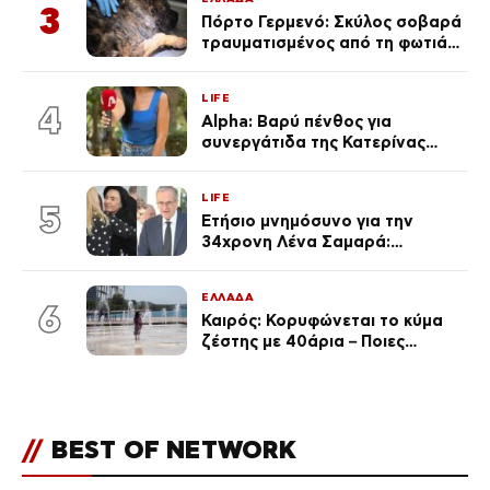
3
Πόρτο Γερμενό: Σκύλος σοβαρά
τραυματισμένος από τη φωτιά
επέστρεψε στο σπίτι που τον
φρόντιζαν
LIFE
4
Alpha: Βαρύ πένθος για
συνεργάτιδα της Κατερίνας
Καινούργιου – «Κουράστηκες
πολύ… Απόψε είσαι στα χέρια
LIFE
του Θεού»
5
Ετήσιο μνημόσυνο για την
34χρονη Λένα Σαμαρά:
Συγκινημένοι ο Αντώνης
Σαμαράς και η σύζυγός του
ΕΛΛΑΔΑ
6
Καιρός: Κορυφώνεται το κύμα
ζέστης με 40άρια – Ποιες
περιοχές βρίσκονται στο
επίκεντρο και μέχρι πότε θα
κρατήσουν τα μελτέμια
//
BEST OF NETWORK