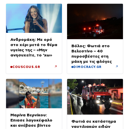
Ανδρομάχη: Με ορό
στο χέρι μετά το θέμα
Βόλος: Φωτιά στο
υγείας της – «Μην
Βελεστίνο – 40
ανησυχείτε, το ‘χω»
πυροσβέστες στη
μάχη με τις φλόγες
↗
↗
COUSCOUS.GR
DIMOCRACY.GR
Μαρίνα Βερνίκου:
Έπιασε λαγοκέφαλο
Φωτιά σε κατάστημα
και ανέβασε βίντεο
ναυτιλιακών ειδών