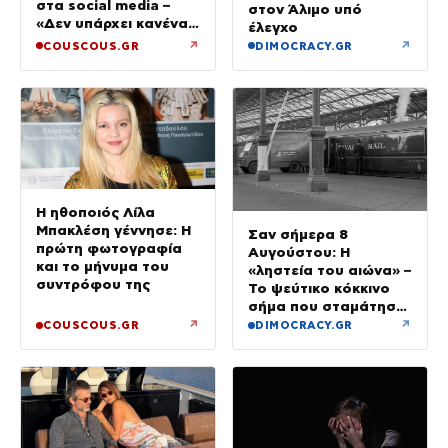
στα social media –
στον Άλιμο υπό
«Δεν υπάρχει κανένας
έλεγχο
λόγος να φοβόμαστε»
↗
↗
COUSCOUS.GR
DIMOCRACY.GR
Η ηθοποιός Λίλα
Μπακλέση γέννησε: Η
Σαν σήμερα 8
πρώτη φωτογραφία
Αυγούστου: Η
και το μήνυμα του
«ληστεία του αιώνα» –
συντρόφου της
Το ψεύτικο κόκκινο
σήμα που σταμάτησε
τρένο με 2,6 εκατ.
↗
↗
COUSCOUS.GR
DIMOCRACY.GR
λίρες