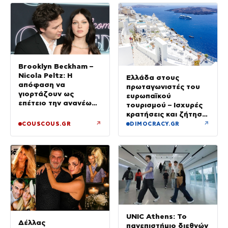
Brooklyn Beckham –
Nicola Peltz: Η
Ελλάδα στους
απόφαση να
πρωταγωνιστές του
γιορτάζουν ως
ευρωπαϊκού
επέτειο την ανανέωση
τουρισμού – Ισχυρές
των όρκων τους –
κρατήσεις και ζήτηση
«Είχε καταλήξει να
πέρα από το
↗
↗
COUSCOUS.GR
DIMOCRACY.GR
κλαίει»
καλοκαίρι
UNIC Athens: Το
Δέλλας
πανεπιστήμιο διεθνών