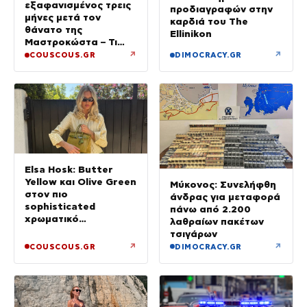
εξαφανισμένος τρεις
προδιαγραφών στην
μήνες μετά τον
καρδιά του The
θάνατο της
Ellinikon
Μαστροκώστα – Τι
ζήτησε από την κόρη
↗
↗
COUSCOUS.GR
DIMOCRACY.GR
του για το τρίμηνο
μνημόσυνο της Γωγώς
Elsa Hosk: Butter
Yellow και Olive Green
Μύκονος: Συνελήφθη
στον πιο
άνδρας για μεταφορά
sophisticated
πάνω από 2.200
χρωματικό
λαθραίων πακέτων
συνδυασμό με mix n’
τσιγάρων
match μοτίβα
↗
↗
COUSCOUS.GR
DIMOCRACY.GR