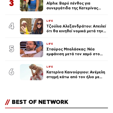
3
Alpha: Βαρύ πένθος για
συνεργάτιδα της Κατερίνας
Καινούργιου – «Κουράστηκες
πολύ… Απόψε είσαι στα χέρια
LIFE
του Θεού»
4
Τζούλια Αλεξανδράτου: Απειλεί
ότι θα κινηθεί νομικά μετά την
ανάρτηση της Δημουλίδου
LIFE
5
Σταύρος Μπαλάσκας: Νέα
εμφάνιση μετά τον χαμό στο
«Πρωινό» (Φωτογραφία)
LIFE
6
Κατερίνα Καινούργιου: Ανέμελη
στιγμή κάτω από τον ήλιο με
τους followers της
(φωτογραφία)
//
BEST OF NETWORK