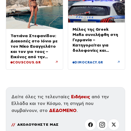
Μέλος της Greek
Mafia συνελήφθη στη
Τατιάνα Στεφανίδου:
Γερμανία –
Διακοπές στο Ιόνιο με
Κατηγορείται για
τον Νίκο Ευαγγελάτο
δολοφονίες και
και τον γιο τους –
συμβόλαια θανάτου
Εικόνες από την
Κεφαλονιά
↗
↗
COUSCOUS.GR
DIMOCRACY.GR
Ειδήσεις
Δείτε όλες τις τελευταίες
από την
Ελλάδα και τον Κόσμο, τη στιγμή που
ΔΕΔΟΜΕΝΟ
συμβαίνουν, στο
.
ΑΚΟΛΟΥΘΗΣΤΕ ΜΑΣ