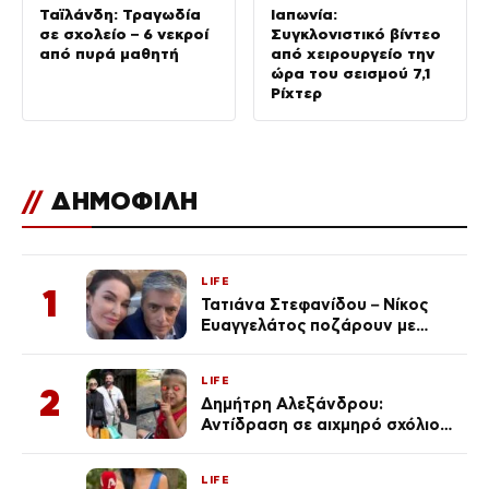
Ταϊλάνδη: Τραγωδία
Ιαπωνία:
σε σχολείο – 6 νεκροί
Συγκλονιστικό βίντεο
από πυρά μαθητή
από χειρουργείο την
ώρα του σεισμού 7,1
Ρίχτερ
//
ΔΗΜΟΦΙΛΗ
LIFE
1
Τατιάνα Στεφανίδου – Νίκος
Ευαγγελάτος ποζάρουν με
μαγιό σε παραλία στην
Κεφαλονιά
LIFE
2
Δημήτρη Αλεξάνδρου:
Αντίδραση σε αιχμηρό σχόλιο
για την Τούνη με αφορμή το
μεγάλωμα του Πάρη
LIFE