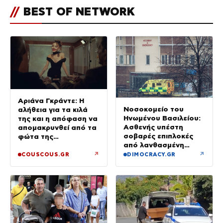
//
BEST OF NETWORK
Αριάνα Γκράντε: Η
Νοσοκομείο του
αλήθεια για τα κιλά
Ηνωμένου Βασιλείου:
της και η απόφαση να
Ασθενής υπέστη
απομακρυνθεί από τα
σοβαρές επιπλοκές
φώτα της
από λανθασμένη
δημοσιότητας
σύνδεση εντέρου και
↗
↗
COUSCOUS.GR
DIMOCRACY.GR
στομάχου