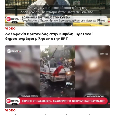
VIDEO
Δολοφονία Βρετανίδας στην Κυψέλη: Bρετανοί
δημοσιογράφοι μίλησαν στην ΕΡΤ
VIDEO