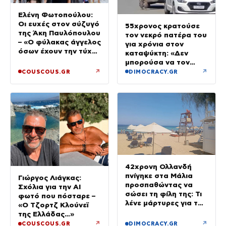
Ελένη Φωτοπούλου:
Οι ευχές στον σύζυγό
55χρονος κρατούσε
της Άκη Παυλόπουλου
τον νεκρό πατέρα του
– «Ο φύλακας άγγελος
για χρόνια στον
όσων έχουν την τύχη
καταψύκτη: «Δεν
να βρίσκονται κοντά
μπορούσα να τον
του»
αποχωριστώ»
↗
↗
COUSCOUS.GR
DIMOCRACY.GR
42χρονη Ολλανδή
πνίγηκε στα Μάλια
Γιώργος Λιάγκας:
προσπαθώντας να
Σχόλια για την ΑΙ
σώσει τη φίλη της: Τι
φωτό που πόσταρε –
λένε μάρτυρες για τον
«Ο Τζορτζ Κλούνεϊ
πανικό
της Ελλάδας…»
↗
↗
COUSCOUS.GR
DIMOCRACY.GR