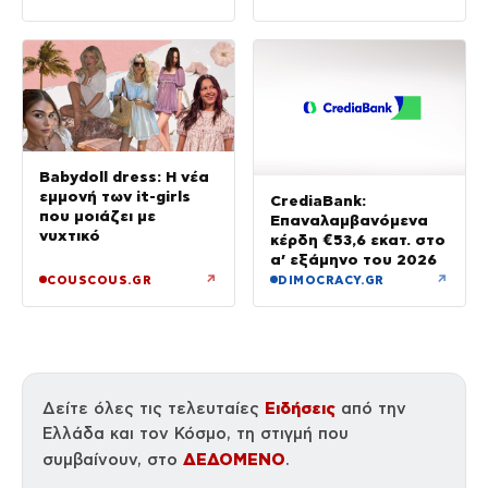
Babydoll dress: Η νέα
εμμονή των it-girls
CrediaBank:
που μοιάζει με
Επαναλαμβανόμενα
νυχτικό
κέρδη €53,6 εκατ. στο
α’ εξάμηνο του 2026
↗
↗
COUSCOUS.GR
DIMOCRACY.GR
Ειδήσεις
Δείτε όλες τις τελευταίες
από την
Ελλάδα και τον Κόσμο, τη στιγμή που
ΔΕΔΟΜΕΝΟ
συμβαίνουν, στο
.