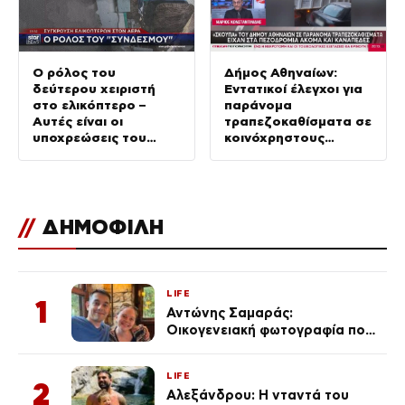
Ο ρόλος του
Δήμος Αθηναίων:
δεύτερου χειριστή
Εντατικοί έλεγχοι για
στο ελικόπτερο –
παράνομα
Αυτές είναι οι
τραπεζοκαθίσματα σε
υποχρεώσεις του
κοινόχρηστους
“χειριστή”
χώρους –
Απομακρύνθηκαν
πάνω από 240
//
ΔΗΜΟΦΙΛΗ
LIFE
1
Αντώνης Σαμαράς:
Οικογενειακή φωτογραφία που
ανάρτησε ο γιος του λίγο πριν
από την επέτειο θανάτου της
LIFE
Λένας
2
Αλεξάνδρου: Η νταντά του