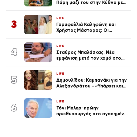
Πάρη μαζί του στην Κύθνο με
τον μικρό και την Ελληνίδου
(Φωτογραφίες)
LIFE
3
Γαρυφαλλιά Καληφώνη και
Χρήστος Μάστορας: Οι
χωριστές διακοπές και η
επέτειος που φέτος πέρασε
LIFE
απαρατήρητη
4
Σταύρος Μπαλάσκας: Νέα
εμφάνιση μετά τον χαμό στο
«Πρωινό» (Φωτογραφία)
LIFE
5
Δημουλίδου: Καμπανάκι για την
Αλεξανδράτου – «Υπάρχει και
ένα μικρό παιδί πίσω που
χρειάζεται τη μάνα του»
LIFE
6
Τόνι Μπλερ: πρώην
πρωθυπουργός στο αγαπημένο
του Πόρτο Χέλι