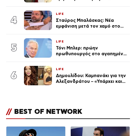
χωριστές διακοπές και η
επέτειος που φέτος πέρασε
LIFE
απαρατήρητη
4
Σταύρος Μπαλάσκας: Νέα
εμφάνιση μετά τον χαμό στο
«Πρωινό» (Φωτογραφία)
LIFE
5
Τόνι Μπλερ: πρώην
πρωθυπουργός στο αγαπημένο
του Πόρτο Χέλι
LIFE
6
Δημουλίδου: Καμπανάκι για την
Αλεξανδράτου – «Υπάρχει και
ένα μικρό παιδί πίσω που
χρειάζεται τη μάνα του»
//
BEST OF NETWORK