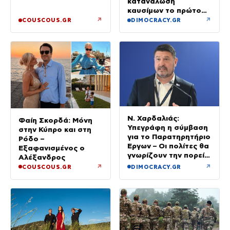
κατανάλωση
καυσίμων το πρώτο
εξάμηνο του έτους
↗
↗
COUSCOUS.GR
DIMOCRACY.GR
Ν. Χαρδαλιάς:
Φαίη Σκορδά: Μόνη
Υπεγράφη η σύμβαση
στην Κύπρο και στη
για το Παρατηρητήριο
Ρόδο –
Έργων – Οι πολίτες θα
Εξαφανισμένος ο
γνωρίζουν την πορεία
Αλέξανδρος
κάθε έργου στην
↗
↗
COUSCOUS.GR
DIMOCRACY.GR
περιοχή τους