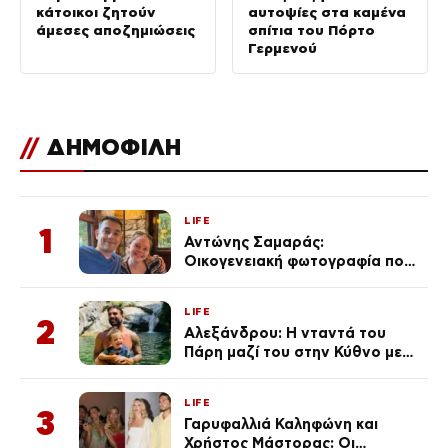
κάτοικοι ζητούν
αυτοψίες στα καμένα
άμεσες αποζημιώσεις
σπίτια του Πόρτο
Γερμενού
//
ΔΗΜΟΦΙΛΗ
LIFE
1
Αντώνης Σαμαράς:
Οικογενειακή φωτογραφία που
ανάρτησε ο γιος του λίγο πριν
από την επέτειο θανάτου της
LIFE
Λένας
2
Αλεξάνδρου: Η νταντά του
Πάρη μαζί του στην Κύθνο με
τον μικρό και την Ελληνίδου
(Φωτογραφίες)
LIFE
3
Γαρυφαλλιά Καληφώνη και
Χρήστος Μάστορας: Οι