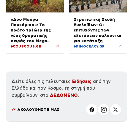
«Δύο Μαύρα
Στρατιωτική Σχολή
Πουκάμισα»: Το
Ευελπίδων: Οι
πρώτο τρέιλερ της
επιτυχόντες των
νέας δραματικής
εξετάσεων καλούνται
σειράς του Mega
για κατάταξη
κυκλοφόρησε
↗
↗
COUSCOUS.GR
DIMOCRACY.GR
Ειδήσεις
Δείτε όλες τις τελευταίες
από την
Ελλάδα και τον Κόσμο, τη στιγμή που
ΔΕΔΟΜΕΝΟ
συμβαίνουν, στο
.
ΑΚΟΛΟΥΘΗΣΤΕ ΜΑΣ