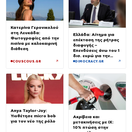
Κατερίνα Γερονικολού
στη Λευκάδα:
Ελλάδα: Αίτημα για
Φωτογραφίες από την
επέκταση της ρήτρας
πισίνα με καλοκαιρινή
διαφυγής –
διάθεση
Επενδύσεις άνω του 1
δισ. ευρώ για την
Ενέργεια έως το 2028
↗
↗
COUSCOUS.GR
DIMOCRACY.GR
Anya Taylor-Joy:
Υιοθέτησε micro bob
Ακρίβεια και
για τον νέο της ρόλο
μετακινήσεις με ΙΧ:
10% πτώση στην