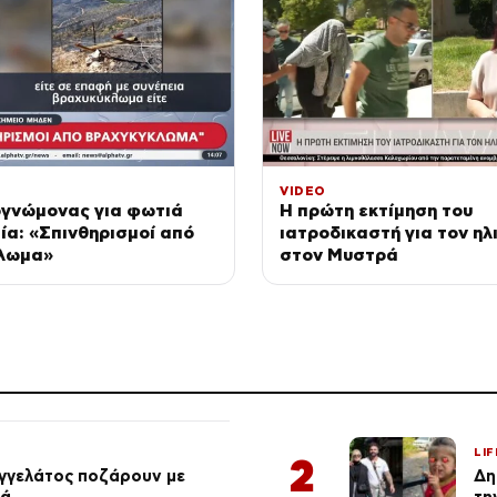
VIDEO
γνώμονας για φωτιά
Η πρώτη εκτίμηση του
ία: «Σπινθηρισμοί από
ιατροδικαστή για τον ηλ
λωμα»
στον Μυστρά
LIF
2
αγγελάτος ποζάρουν με
Δη
ιά
τη