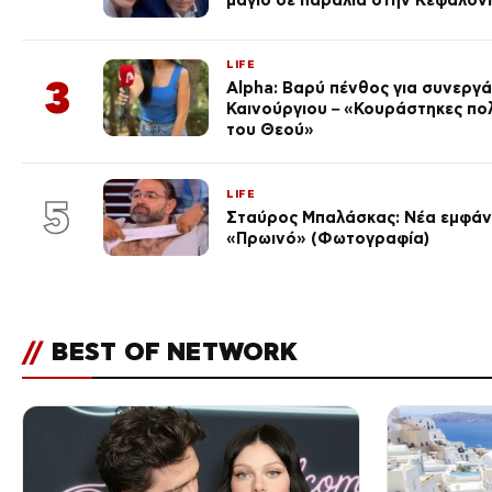
LIFE
3
Alpha: Βαρύ πένθος για συνεργά
Καινούργιου – «Κουράστηκες πο
του Θεού»
LIFE
5
Σταύρος Μπαλάσκας: Νέα εμφάνι
«Πρωινό» (Φωτογραφία)
//
BEST OF NETWORK