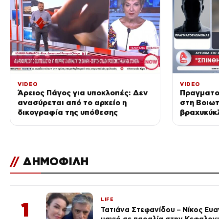
VIDEO
VIDEO
Άρειος Πάγος για υποκλοπές: Δεν
Πραγματο
ανασύρεται από το αρχείο η
στη Βοιωτ
δικογραφία της υπόθεσης
βραχυκύκ
//
ΔΗΜΟΦΙΛΗ
LIFE
1
Τατιάνα Στεφανίδου – Νίκος Ευ
μαγιό σε παραλία στην Κεφαλον