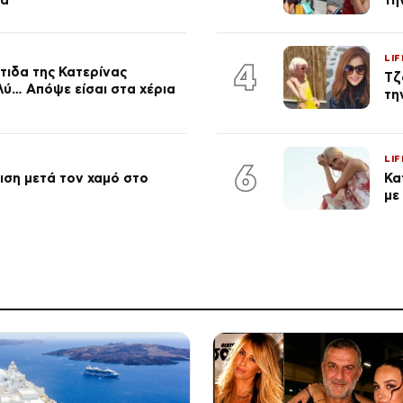
LIF
4
τιδα της Κατερίνας
Τζ
λύ… Απόψε είσαι στα χέρια
τη
LIF
6
ση μετά τον χαμό στο
Κα
με