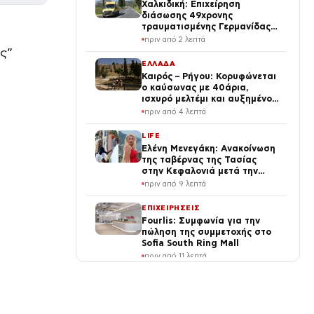
Χαλκιδική: Επιχείρηση
διάσωσης 49χρονης
τραυματισμένης Γερμανίδας
σε δύσβατη περιοχή
πριν από 2 λεπτά
ς”
ΕΛΛΑΔΑ
Καιρός – Ρήγου: Κορυφώνεται
ο καύσωνας με 40άρια,
ισχυρό μελτέμι και αυξημένος
κίνδυνος για φωτιές
πριν από 4 λεπτά
LIFE
Ελένη Μενεγάκη: Ανακοίνωση
της ταβέρνας της Τασίας
στην Κεφαλονιά μετά την
επίσκεψή της
πριν από 9 λεπτά
ΕΠΙΧΕΙΡΗΣΕΙΣ
Fourlis: Συμφωνία για την
πώληση της συμμετοχής στο
Sofia South Ring Mall
πριν από 11 λεπτά
ΠΟΛΙΤΙΚΗ
Κουτσούμπας στο TikTok: Το
πραγματικό δίλημμα είναι «οι