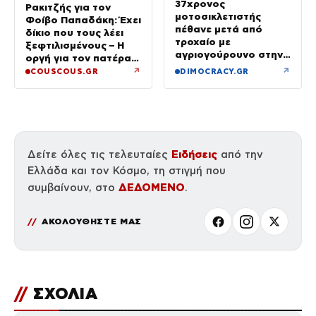
37χρονος
Ρακιτζής για τον
μοτοσικλετιστής
Φοίβο Παπαδάκη: Έχει
πέθανε μετά από
δίκιο που τους λέει
τροχαίο με
ξεφτιλισμένους – Η
αγριογούρουνο στην
οργή για τον πατέρα
Εύβοια
του
↗
↗
COUSCOUS.GR
DIMOCRACY.GR
Ειδήσεις
Δείτε όλες τις τελευταίες
από την
Ελλάδα και τον Κόσμο, τη στιγμή που
ΔΕΔΟΜΕΝΟ
συμβαίνουν, στο
.
ΑΚΟΛΟΥΘΗΣΤΕ ΜΑΣ
//
ΣΧΟΛΙΑ