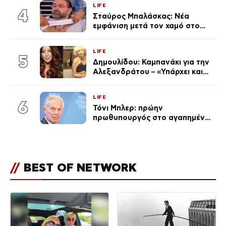
LIFE
απαρατήρητη
4
Σταύρος Μπαλάσκας: Νέα
εμφάνιση μετά τον χαμό στο
«Πρωινό» (Φωτογραφία)
LIFE
5
Δημουλίδου: Καμπανάκι για την
Αλεξανδράτου – «Υπάρχει και
ένα μικρό παιδί πίσω που
χρειάζεται τη μάνα του»
LIFE
6
Τόνι Μπλερ: πρώην
πρωθυπουργός στο αγαπημένο
του Πόρτο Χέλι
//
BEST OF NETWORK