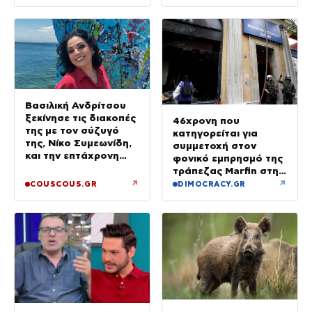
Βασιλική Ανδρίτσου
ξεκίνησε τις διακοπές
46χρονη που
της με τον σύζυγό
κατηγορείται για
της, Νίκο Συμεωνίδη,
συμμετοχή στον
και την επτάχρονη
φονικό εμπρησμό της
κόρη τους
τράπεζας Marfin στην
Αθήνα
↗
↗
COUSCOUS.GR
DIMOCRACY.GR