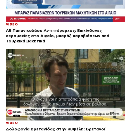
VIDEO
Αθ.Παπανικολάου Αντιπτέραρχος: Επικίνδυνες
αερομαχίες στο Αιγαίο, μπαράζ παραβιάσεων από
Τουρκικά μαχητικά
VIDEO
Δολοφονία Βρετανίδας στην Κυψέλη: Bρετανοί