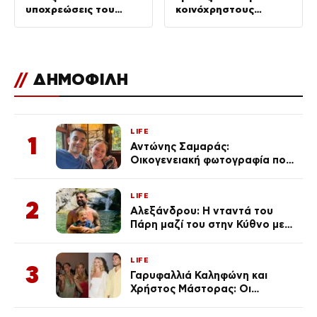
υποχρεώσεις του
κοινόχρηστους
“χειριστή”
χώρους –
Απομακρύνθηκαν
πάνω από 240
//
ΔΗΜΟΦΙΛΗ
LIFE
1
Αντώνης Σαμαράς:
Οικογενειακή φωτογραφία που
ανάρτησε ο γιος του λίγο πριν
από την επέτειο θανάτου της
LIFE
Λένας
2
Αλεξάνδρου: Η νταντά του
Πάρη μαζί του στην Κύθνο με
τον μικρό και την Ελληνίδου
(Φωτογραφίες)
LIFE
3
Γαρυφαλλιά Καληφώνη και
Χρήστος Μάστορας: Οι
χωριστές διακοπές και η
επέτειος που φέτος πέρασε