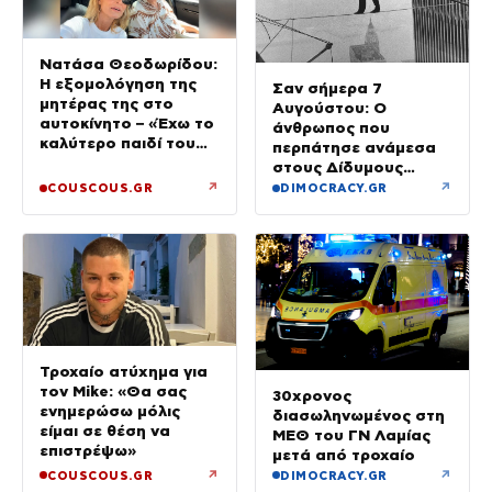
Νατάσα Θεοδωρίδου:
Η εξομολόγηση της
Σαν σήμερα 7
μητέρας της στο
Αυγούστου: Ο
αυτοκίνητο – «Έχω το
άνθρωπος που
καλύτερο παιδί του
περπάτησε ανάμεσα
κόσμου»
στους Δίδυμους
Πύργους
↗
↗
COUSCOUS.GR
DIMOCRACY.GR
Τροχαίο ατύχημα για
τον Mike: «Θα σας
30χρονος
ενημερώσω μόλις
διασωληνωμένος στη
είμαι σε θέση να
ΜΕΘ του ΓΝ Λαμίας
επιστρέψω»
μετά από τροχαίο
↗
↗
COUSCOUS.GR
DIMOCRACY.GR