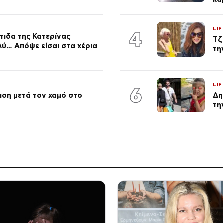
LIF
4
τιδα της Κατερίνας
Τζ
λύ… Απόψε είσαι στα χέρια
τη
LIF
6
ση μετά τον χαμό στο
Δη
τη