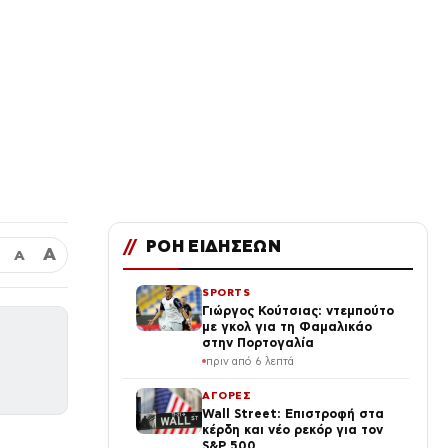
//
ΡΟΗ ΕΙΔΗΣΕΩΝ
Α
Α
SPORTS
Γιώργος Κούτσιας: ντεμπούτο
με γκολ για τη Φαμαλικάο
στην Πορτογαλία
πριν από 6 λεπτά
ΑΓΟΡΕΣ
Wall Street: Επιστροφή στα
κέρδη και νέο ρεκόρ για τον
S&P 500