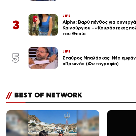
LIFE
3
Alpha: Βαρύ πένθος για συνεργά
Καινούργιου – «Κουράστηκες πο
του Θεού»
LIFE
5
Σταύρος Μπαλάσκας: Νέα εμφάνι
«Πρωινό» (Φωτογραφία)
//
BEST OF NETWORK