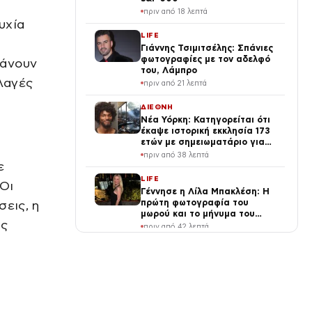
πριν από 18 λεπτά
υχία
LIFE
Γιάννης Τσιμιτσέλης: Σπάνιες
φωτογραφίες με τον αδελφό
βάνουν
του, Λάμπρο
λλαγές
πριν από 21 λεπτά
ΔΙΕΘΝΗ
Νέα Υόρκη: Κατηγορείται ότι
έκαψε ιστορική εκκλησία 173
ετών με σημειωματάριο για
δολοφονίες και βία
πριν από 38 λεπτά
ε
LIFE
 Οι
Γέννησε η Λίλα Μπακλέση: Η
πρώτη φωτογραφία του
σεις, η
μωρού και το μήνυμα του
ις
συντρόφου της
πριν από 42 λεπτά
ΔΙΕΘΝΗ
ΗΠΑ: Αμερικανός
αξιωματούχος λέει «σύντομα
συμφωνία» για τα Στενά του
Ορμούζ
πριν από 46 λεπτά