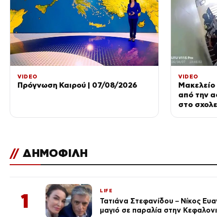
VIDEO
VIDEO
Πρόγνωση Καιρού | 07/08/2026
Μακελείο 
από την α
στο σχολε
//
ΔΗΜΟΦΙΛΗ
LIFE
1
Τατιάνα Στεφανίδου – Νίκος Ευ
μαγιό σε παραλία στην Κεφαλον