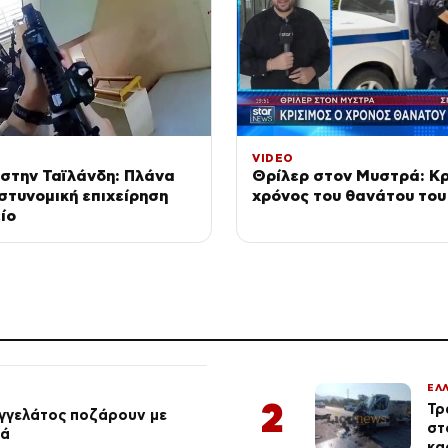
VIDEO
στην Ταϊλάνδη: Πλάνα
Θρίλερ στον Μυστρά: Κρ
στυνομική επιχείρηση
χρόνος του θανάτου του
ίο
ΕΛ
2
Τρ
αγγελάτος ποζάρουν με
στ
ιά
κα