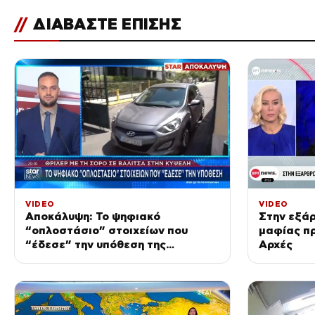
//
ΔΙΑΒΑΣΤΕ ΕΠΙΣΗΣ
VIDEO
VIDEO
Αποκάλυψη: Το ψηφιακό
Στην εξά
“οπλοστάσιο” στοιχείων που
μαφίας πρ
“έδεσε” την υπόθεση της
Αρχές
δολοφονίας στην Κυψέλη