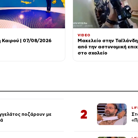
VIDEO
Καιρού | 07/08/2026
Μακελείο στην Ταϊλάνδη
από την αστυνομική επι
στο σχολείο
LIF
2
αγγελάτος ποζάρουν με
Στ
ιά
«Π