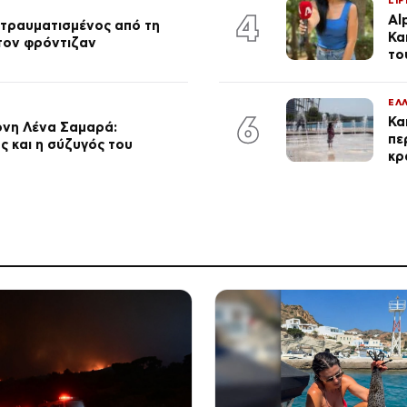
LIF
4
Al
 τραυματισμένος από τη
Κα
 τον φρόντιζαν
το
ΕΛ
6
Κα
ονη Λένα Σαμαρά:
πε
ς και η σύζυγός του
κρ