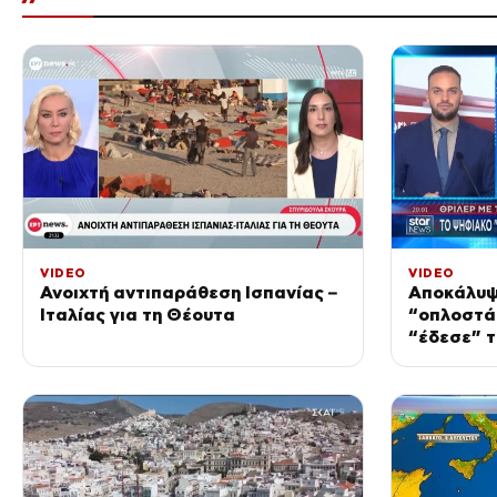
VIDEO
VIDEO
Ανοιχτή αντιπαράθεση Ισπανίας –
Αποκάλυψ
Ιταλίας για τη Θέουτα
“οπλοστάσ
“έδεσε” τ
δολοφονί