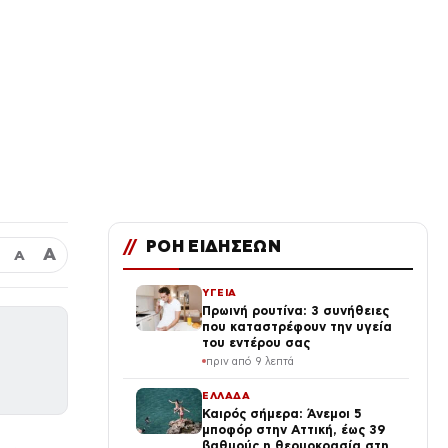
//
ΡΟΗ ΕΙΔΗΣΕΩΝ
Α
Α
ΥΓΕΙΑ
Πρωινή ρουτίνα: 3 συνήθειες
που καταστρέφουν την υγεία
του εντέρου σας
πριν από 9 λεπτά
ΕΛΛΑΔΑ
Καιρός σήμερα: Άνεμοι 5
μποφόρ στην Αττική, έως 39
βαθμούς η θερμοκρασία στη