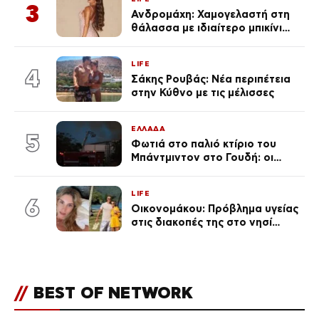
3
Ανδρομάχη: Χαμογελαστή στη
θάλασσα με ιδιαίτερο μπικίνι
μετά τον χωρισμό της
(φωτογραφία)
LIFE
4
Σάκης Ρουβάς: Νέα περιπέτεια
στην Κύθνο με τις μέλισσες
ΕΛΛΑΔΑ
5
Φωτιά στο παλιό κτίριο του
Μπάντμιντον στο Γουδή: οι
δικηγόροι των κατηγορουμένων
λένε «Η δικογραφία περιέχει
LIFE
πλήθος ελλείψεων και σοβαρών
6
Οικονομάκου: Πρόβλημα υγείας
κενών»
στις διακοπές της στο νησί
Μπόρα Μπόρα – «Έσκασε όλη η
κούραση του χειμώνα»
//
BEST OF NETWORK