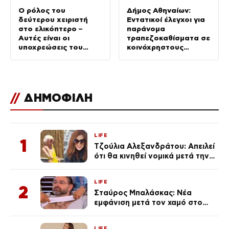
Ο ρόλος του
Δήμος Αθηναίων:
δεύτερου χειριστή
Εντατικοί έλεγχοι για
στο ελικόπτερο –
παράνομα
Αυτές είναι οι
τραπεζοκαθίσματα σε
υποχρεώσεις του
κοινόχρηστους
“χειριστή”
χώρους –
Απομακρύνθηκαν
πάνω από 240
//
ΔΗΜΟΦΙΛΗ
LIFE
1
Τζούλια Αλεξανδράτου: Απειλεί
ότι θα κινηθεί νομικά μετά την
ανάρτηση της Δημουλίδου
LIFE
2
Σταύρος Μπαλάσκας: Νέα
εμφάνιση μετά τον χαμό στο
«Πρωινό» (Φωτογραφία)
LIFE