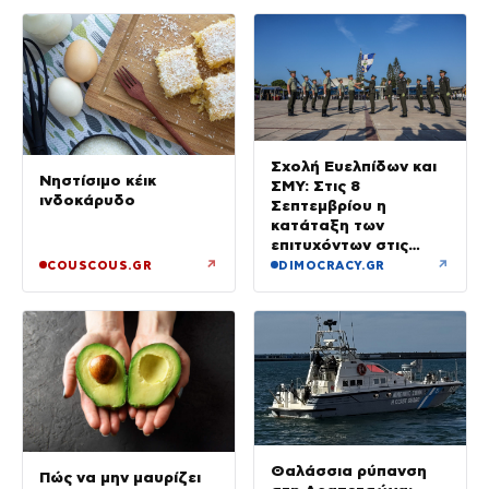
Σχολή Ευελπίδων και
Νηστίσιμο κέικ
ΣΜΥ: Στις 8
ινδοκάρυδο
Σεπτεμβρίου η
κατάταξη των
επιτυχόντων στις
Στρατιωτικές Σχολές
↗
↗
COUSCOUS.GR
DIMOCRACY.GR
Θαλάσσια ρύπανση
Πώς να μην μαυρίζει