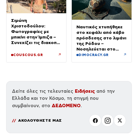
Σιμώνη
Χριστοδούλου:
Ναυτικός χτυπήθηκε
Φωτογραφίες με
στο κεφάλι από κάβο
μπικίνι στην Ίμπιζα –
πρόσδεσης στο λιμάνι
Συνεχίζει τις διακοπές
της Ρόδου –
της με τον σύζυγό
Νοσηλεύεται στο
της, Αντρέα Γεωργίου
νοσοκομείο
↗
↗
COUSCOUS.GR
DIMOCRACY.GR
Ειδήσεις
Δείτε όλες τις τελευταίες
από την
Ελλάδα και τον Κόσμο, τη στιγμή που
ΔΕΔΟΜΕΝΟ
συμβαίνουν, στο
.
ΑΚΟΛΟΥΘΗΣΤΕ ΜΑΣ