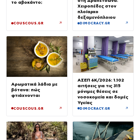
στη Δραπετσώνα:
το αβοκάντο;
Χειροπέδες στον
πλοίαρχο
δεξαμενόπλοιου
↗
↗
COUSCOUS.GR
DIMOCRACY.GR
ΑΣΕΠ 6Κ/2026: 1.102
Αρωματικά λάδια με
αιτήσεις για τις 315
βότανα: πώς
μόνιμες θέσεις σε
φτιάχνονται
νοσοκομεία και δομές
Υγείας
↗
↗
COUSCOUS.GR
DIMOCRACY.GR