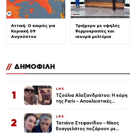
Αττική: Ο καιρός για
Τριήμερο με υψηλές
Κυριακή 09
θερμοκρασίες και
Αυγούστου
ισχυρά μελτέμια
//
ΔΗΜΟΦΙΛΗ
LIFE
1
Τζούλια Αλεξανδράτου: Η κόρη
της Paris – Αποκλειστικές
φωτογραφίες
LIFE
2
Τατιάνα Στεφανίδου – Νίκος
Ευαγγελάτος ποζάρουν με
μαγιό σε παραλία στην