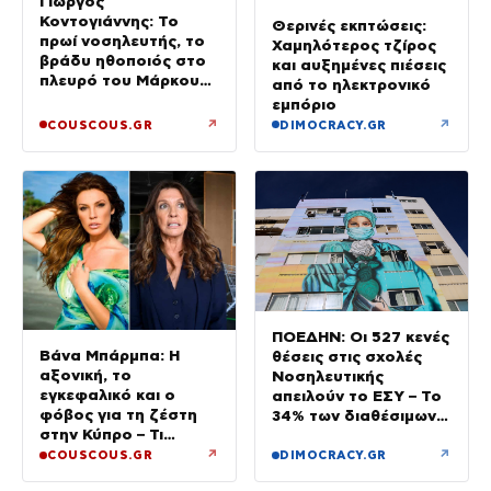
Γιώργος
Κοντογιάννης: Το
Θερινές εκπτώσεις:
πρωί νοσηλευτής, το
Χαμηλότερος τζίρος
βράδυ ηθοποιός στο
και αυξημένες πιέσεις
πλευρό του Μάρκου
από το ηλεκτρονικό
Σεφερλή
εμπόριο
↗
↗
COUSCOUS.GR
DIMOCRACY.GR
ΠΟΕΔΗΝ: Οι 527 κενές
Βάνα Μπάρμπα: Η
θέσεις στις σχολές
αξονική, το
Νοσηλευτικής
εγκεφαλικό και ο
απειλούν το ΕΣΥ – Το
φόβος για τη ζέστη
34% των διαθέσιμων
στην Κύπρο – Τι
δεν καλύφθηκε
τρέμουν οι γιατροί για
↗
↗
COUSCOUS.GR
DIMOCRACY.GR
την υγεία της;