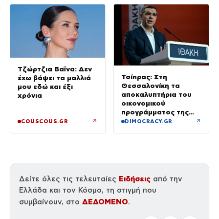
Τζώρτζια Βαϊνα: Δεν
Τσίπρας: Στη
έχω βάψει τα μαλλιά
Θεσσαλονίκη τα
μου εδώ και έξι
αποκαλυπτήρια του
χρόνια
οικονομικού
προγράμματος της
ΕΛ.Α.Σ.
↗
↗
COUSCOUS.GR
DIMOCRACY.GR
Ειδήσεις
Δείτε όλες τις τελευταίες
από την
Ελλάδα και τον Κόσμο, τη στιγμή που
ΔΕΔΟΜΕΝΟ
συμβαίνουν, στο
.