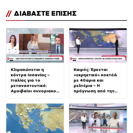
//
ΔΙΑΒΑΣΤΕ ΕΠΙΣΗΣ
Κλιμακώνεται η
Καιρός: Έρχεται
κόντρα Ισπανίας –
«εκρηκτικό» κοκτέιλ
Ιταλίας για το
με 40αρια και
μεταναστευτικό:
μελτέμια – Η
Αμοιβαίοι συνοριακοί
πρόγνωση από την
έλεγχοι
Όλγα Παπαβγούλη