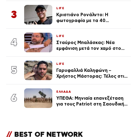
Κεφαλονιά
LIFE
3
Κριστιάνο Ρονάλντο: Η
φωτογραφία με τα 40
πανάκριβα αυτοκίνητα στο
γκαράζ του ξεπέρασε τα 20,7
LIFE
εκ. likes
4
Σταύρος Μπαλάσκας: Νέα
εμφάνιση μετά τον χαμό στο
«Πρωινό» (Φωτογραφία)
LIFE
5
Γαρυφαλλιά Καληφώνη –
Χρήστος Μάστορας: Τέλος στις
φήμες χωρισμού, όλη η αλήθεια
για τη σχέση τους
ΕΛΛΑΔΑ
6
ΥΠΕΘΑ: Μηνιαία επανεξέταση
για τους Patriot στη Σαουδική
Αραβία
//
BEST OF NETWORK