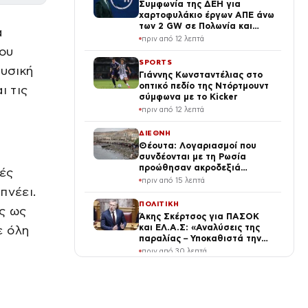
Συμφωνία της ΔΕΗ για
χαρτοφυλάκιο έργων ΑΠΕ άνω
των 2 GW σε Πολωνία και
α
Ουγγαρία
πριν από 12 λεπτά
που
SPORTS
ουσική
Γιάννης Κωνσταντέλιας στο
οπτικό πεδίο της Ντόρτμουντ
ι τις
σύμφωνα με το Kicker
πριν από 12 λεπτά
ΔΙΕΘΝΗ
Θέουτα: Λογαριασμοί που
συνδέονται με τη Ρωσία
προώθησαν ακροδεξιά
κές
αφηγήματα στη
πριν από 15 λεπτά
μεταναστευτική κρίση,
πνέει.
σύμφωνα με ανάλυση
ΠΟΛΙΤΙΚΗ
ς ως
Άκης Σκέρτσος για ΠΑΣΟΚ
και ΕΛ.Α.Σ: «Αναλύσεις της
ε όλη
παραλίας – Υποκαθιστά την
οικονομική ανάλυση με
πριν από 30 λεπτά
πολιτική προπαγάνδα»
SPORTS
Δημήτρης Γιαννακόπουλος:
«Όταν σου πετάνε μία μικρή