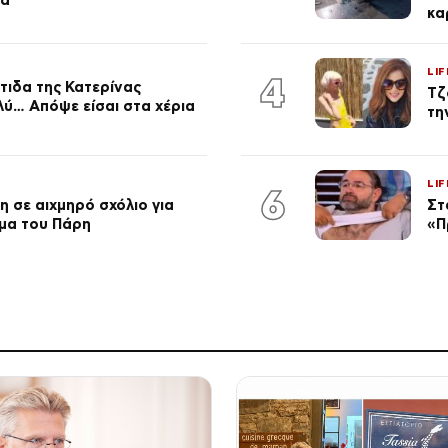
κα
LIF
4
τιδα της Κατερίνας
Τζ
λύ… Απόψε είσαι στα χέρια
τη
LIF
6
 σε αιχμηρό σχόλιο για
Στ
μα του Πάρη
«Π