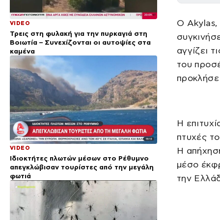
Ο Akylas,
VIDEO
Τρεις στη φυλακή για την πυρκαγιά στη
συγκινήσε
Βοιωτία – Συνεχίζονται οι αυτοψίες στα
αγγίζει τ
καμένα
του προσέ
προκλήσει
Η επιτυχί
πτυχές το
VIDEO
Η απήχηση
Ιδιοκτήτες πλωτών μέσων στο Ρέθυμνο
μέσο έκφ
απεγκλώβισαν τουρίστες από την μεγάλη
φωτιά
την Ελλάδ