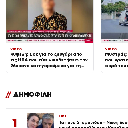
VIDEO
VIDEO
Κυψέλη: Σοκ για το ζευγάρι από
Μυστράς:
τις ΗΠΑ που είχε «υιοθετήσει» τον
που κρατ
26χρονο κατηγορούμενο για τη
σορό του 
δολοφονία της 38χρονης
τον κρατ
Βρετανίδας
//
ΔΗΜΟΦΙΛΗ
LIFE
1
Τατιάνα Στεφανίδου – Νίκος Ευ
μαγιό σε παραλία στην Κεφαλον