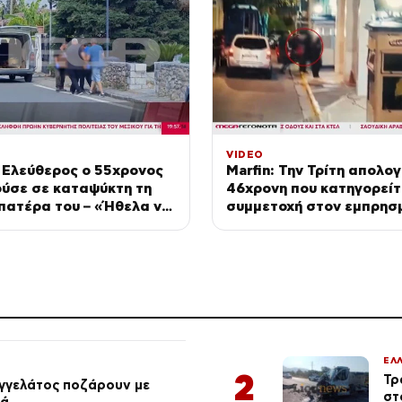
VIDEO
 Ελεύθερος ο 55χρονος
Marfin: Την Τρίτη απολογ
ούσε σε καταψύκτη τη
46χρονη που κατηγορείτ
πατέρα του – «Ήθελα να
συμμετοχή στον εμπρησ
ήσω άφθαρτο»
τράπεζας
ΕΛ
2
Τρ
αγγελάτος ποζάρουν με
στ
ιά