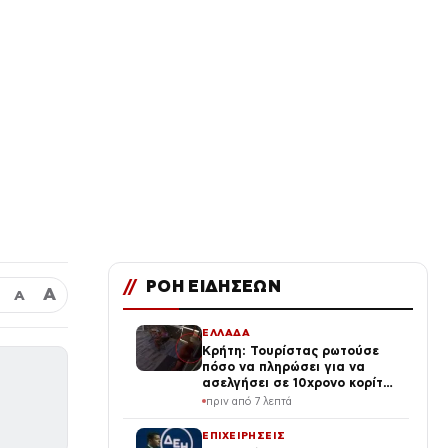
//
ΡΟΗ ΕΙΔΗΣΕΩΝ
Α
Α
ΕΛΛΑΔΑ
Κρήτη: Τουρίστας ρωτούσε
πόσο να πληρώσει για να
ασελγήσει σε 10χρονο κορίτσι
σε αυλή επιχείρησης
πριν από 7 λεπτά
ΕΠΙΧΕΙΡΗΣΕΙΣ