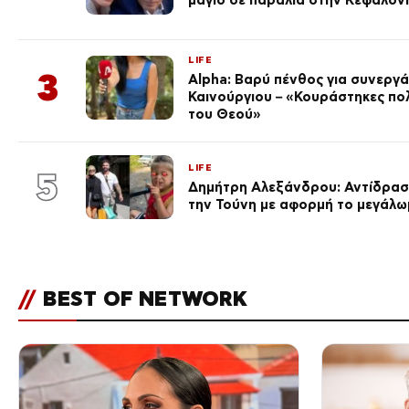
LIFE
3
Alpha: Βαρύ πένθος για συνεργά
Καινούργιου – «Κουράστηκες πο
του Θεού»
LIFE
5
Δημήτρη Αλεξάνδρου: Αντίδραση
την Τούνη με αφορμή το μεγάλω
//
BEST OF NETWORK