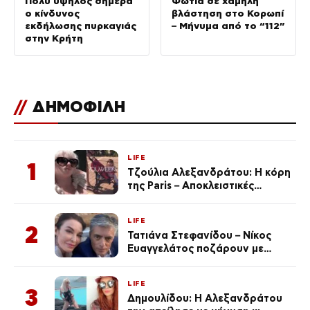
Πολύ υψηλός σήμερα
Φωτιά σε χαμηλή
ο κίνδυνος
βλάστηση στο Κορωπί
εκδήλωσης πυρκαγιάς
– Μήνυμα από το “112”
στην Κρήτη
//
ΔΗΜΟΦΙΛΗ
LIFE
1
Τζούλια Αλεξανδράτου: Η κόρη
της Paris – Αποκλειστικές
φωτογραφίες
LIFE
2
Τατιάνα Στεφανίδου – Νίκος
Ευαγγελάτος ποζάρουν με
μαγιό σε παραλία στην
Κεφαλονιά
LIFE
3
Δημουλίδου: Η Αλεξανδράτου