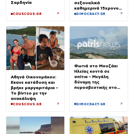
Σαρδηνία
σεξουαλικά
καθημερινά 15χρονο
και να τον εκβίαζε με
↗
↗
COUSCOUS.GR
DIMOCRACY.GR
βίντεο
Φωτιά στο Μουζάκι
Ηλείας κοντά σε
σπίτια – Μεγάλη
Αθηνά Οικονομάκου:
δύναμη της
Έκανε κατάδυση και
πυροσβεστικής στο
βρήκε μαργαριτάρια –
σημείο
Το βίντεο με την
ανακάλυψη
↗
↗
COUSCOUS.GR
DIMOCRACY.GR