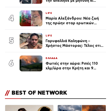
την απείλησε με μήνυση κι
εκείνη απαντά – «Δεν σε
αναγνώρισα, όταν κατάλαβα
LIFE
ποια είσαι σοκαρίστικα»
4
Μαρία Αλεξάνδρου: Νέα ζωή
της πρώην σταρ ερωτικών
ταινιών, μητέρα ενός παιδιού με
σύντροφο επιχειρηματία
LIFE
(Φωτογραφίες)
5
Γαρυφαλλιά Καληφώνη –
Χρήστος Μάστορας: Τέλος στις
φήμες χωρισμού, όλη η αλήθεια
για τη σχέση τους
ΕΛΛΑΔΑ
6
Φωτιές στην χώρα: Ριπές 110
χλμ/ώρα στην Κρήτη και 9
μποφόρ τη Δευτέρα – Πάνω από
400 πυρκαγιές μέσα σε 10
ημέρες
//
BEST OF NETWORK