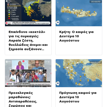
Επικίνδυνο «κοκτέιλ»
Κρήτη: Ο καιρός για
για τις πυρκαγιές:
Δευτέρα 10
Ακραία ζέστη,
Αυγούστου
θυελλώδεις άνεμοι και
ξηρασία αυξάνουν
τον βαθμό
ετοιμότητας των
Αρχών
Προεκλογικός
Πρόγνωση καιρού για
μαραθώνιος:
Δευτέρα 10
Αντιπαραθέσεις,
Αυγούστου
ζυμώσεις και