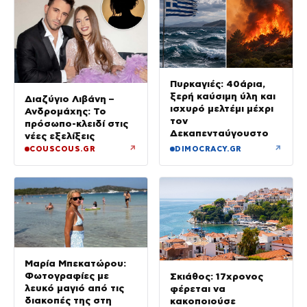
Πυρκαγιές: 40άρια,
ξερή καύσιμη ύλη και
Διαζύγιο Λιβάνη –
ισχυρό μελτέμι μέχρι
Ανδρομάχης: Το
τον
πρόσωπο-κλειδί στις
Δεκαπενταύγουστο
νέες εξελίξεις
↗
↗
COUSCOUS.GR
DIMOCRACY.GR
Μαρία Μπεκατώρου:
Φωτογραφίες με
Σκιάθος: 17χρονος
λευκό μαγιό από τις
φέρεται να
διακοπές της στη
κακοποιούσε