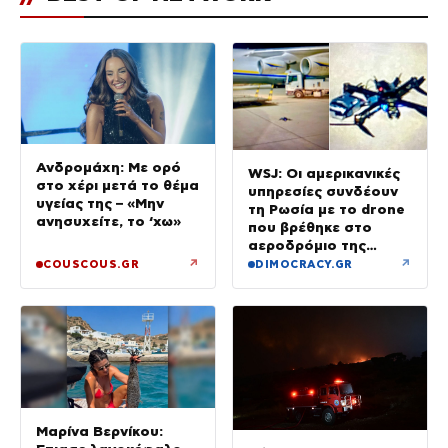
Ανδρομάχη: Με ορό
WSJ: Οι αμερικανικές
στο χέρι μετά το θέμα
υπηρεσίες συνδέουν
υγείας της – «Μην
τη Ρωσία με το drone
ανησυχείτε, το ‘χω»
που βρέθηκε στο
αεροδρόμιο της
Λειψίας
↗
↗
COUSCOUS.GR
DIMOCRACY.GR
Μαρίνα Βερνίκου: