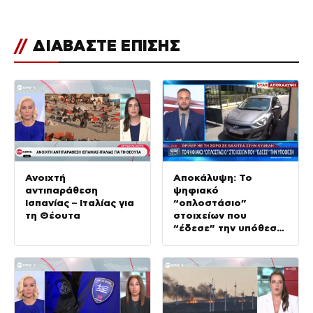
//
ΔΙΑΒΑΣΤΕ ΕΠΙΣΗΣ
Ανοιχτή
Αποκάλυψη: Το
αντιπαράθεση
ψηφιακό
Ισπανίας – Ιταλίας για
“οπλοστάσιο”
τη Θέουτα
στοιχείων που
“έδεσε” την υπόθεση
της δολοφονίας στην
Κυψέλη