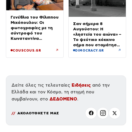
Γενέθλια του Φίλιππου
Μιχόπουλου: Οι
Σαν σήμερα 8
φωτογραφίες με τη
Αυγούστου: Η
σύντροφό του
«ληστεία του αιώνα» –
Κωνσταντίνα
Το ψεύτικο κόκκινο
Ευρυπίδου και το
σήμα που σταμάτησε
δημόσιο «Σ’ αγαπώ»
τρένο με 2,6 εκατ.
↗
↗
COUSCOUS.GR
DIMOCRACY.GR
λίρες
Ειδήσεις
Δείτε όλες τις τελευταίες
από την
Ελλάδα και τον Κόσμο, τη στιγμή που
ΔΕΔΟΜΕΝΟ
συμβαίνουν, στο
.
ΑΚΟΛΟΥΘΗΣΤΕ ΜΑΣ