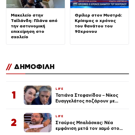
Μακελείο στην
Θρίλερ στον Μυστρά:
Ταϊλάνδη: Πλάνα από
Κρίσιμος ο χρόνος
την αστυνομική
του θανάτου του
επιχείρηση στο
90χρονου
σχολείο
//
ΔΗΜΟΦΙΛΗ
LIFE
1
Τατιάνα Στεφανίδου – Νίκος
Ευαγγελάτος ποζάρουν με
μαγιό σε παραλία στην
Κεφαλονιά
LIFE
2
Σταύρος Μπαλάσκας: Νέα
εμφάνιση μετά τον χαμό στο
«Πρωινό» (Φωτογραφία)