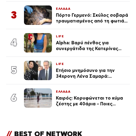
ΕΛΛΑΔΑ
3
Πόρτο Γερμενό: Σκύλος σοβαρά
τραυματισμένος από τη φωτιά
επέστρεψε στο σπίτι που τον
φρόντιζαν
LIFE
4
Alpha: Βαρύ πένθος για
συνεργάτιδα της Κατερίνας
Καινούργιου – «Κουράστηκες
πολύ… Απόψε είσαι στα χέρια
LIFE
του Θεού»
5
Ετήσιο μνημόσυνο για την
34χρονη Λένα Σαμαρά:
Συγκινημένοι ο Αντώνης
Σαμαράς και η σύζυγός του
ΕΛΛΑΔΑ
6
Καιρός: Κορυφώνεται το κύμα
ζέστης με 40άρια – Ποιες
περιοχές βρίσκονται στο
επίκεντρο και μέχρι πότε θα
κρατήσουν τα μελτέμια
//
BEST OF NETWORK