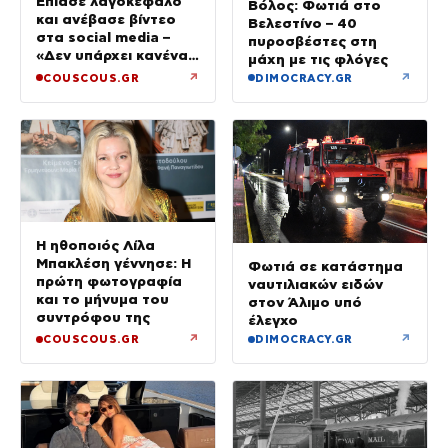
Έπιασε λαγοκέφαλο
Βόλος: Φωτιά στο
και ανέβασε βίντεο
Βελεστίνο – 40
στα social media –
πυροσβέστες στη
«Δεν υπάρχει κανένας
μάχη με τις φλόγες
λόγος να φοβόμαστε»
↗
↗
COUSCOUS.GR
DIMOCRACY.GR
Η ηθοποιός Λίλα
Μπακλέση γέννησε: Η
Φωτιά σε κατάστημα
πρώτη φωτογραφία
ναυτιλιακών ειδών
και το μήνυμα του
στον Άλιμο υπό
συντρόφου της
έλεγχο
↗
↗
COUSCOUS.GR
DIMOCRACY.GR