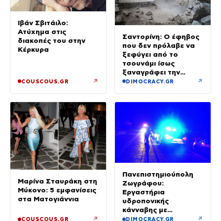
Ιβάν Σβιτάιλο:
Ατύχημα στις
Σαντορίνη: Ο έφηβος
διακοπές του στην
που δεν πρόλαβε να
Κέρκυρα
ξεφύγει από το
τσουνάμι ίσως
ξαναγράφει την
ιστορία της μινωικής
↗
↗
COUSCOUS.GR
DIMOCRACY.GR
καταστροφής
Πανεπιστημιούπολη
Μαρίνα Σταυράκη στη
Ζωγράφου:
Μύκονο: 5 εμφανίσεις
Εργαστήρια
στα Ματογιάννια
υδροπονικής
κάνναβης με
προσδοκώμενο
↗
↗
COUSCOUS.GR
DIMOCRACY.GR