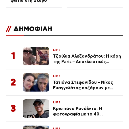
φωτιά στη Σκύρο
//
ΔΗΜΟΦΙΛΗ
LIFE
1
Τζούλια Αλεξανδράτου: Η κόρη
της Paris – Αποκλειστικές
φωτογραφίες
LIFE
2
Τατιάνα Στεφανίδου – Νίκος
Ευαγγελάτος ποζάρουν με
μαγιό σε παραλία στην
Κεφαλονιά
LIFE
3
Κριστιάνο Ρονάλντο: Η
φωτογραφία με τα 40
πανάκριβα αυτοκίνητα στο
γκαράζ του ξεπέρασε τα 20,7
LIFE