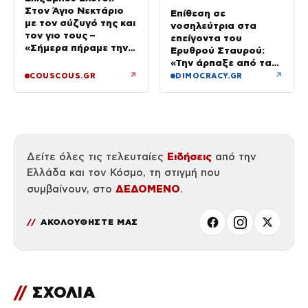
Στον Άγιο Νεκτάριο
Επίθεση σε
με τον σύζυγό της και
νοσηλεύτρια στα
τον γιο τους –
επείγοντα του
«Σήμερα πήραμε την
Ερυθρού Σταυρού:
ευχή για τον γιο μας»
«Την άρπαξε από τα
μαλλιά, της κατάφερε
↗
↗
COUSCOUS.GR
DIMOCRACY.GR
γροθιές»
Ειδήσεις
Δείτε όλες τις τελευταίες
από την
Ελλάδα και τον Κόσμο, τη στιγμή που
ΔΕΔΟΜΕΝΟ
συμβαίνουν, στο
.
ΑΚΟΛΟΥΘΗΣΤΕ ΜΑΣ
//
ΣΧΟΛΙΑ