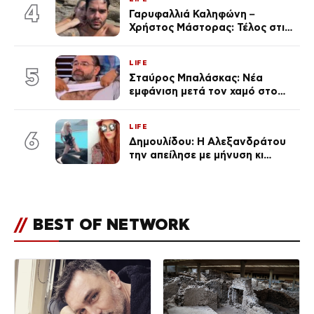
εκ. likes
4
Γαρυφαλλιά Καληφώνη –
Χρήστος Μάστορας: Τέλος στις
φήμες χωρισμού, όλη η αλήθεια
για τη σχέση τους
LIFE
5
Σταύρος Μπαλάσκας: Νέα
εμφάνιση μετά τον χαμό στο
«Πρωινό» (Φωτογραφία)
LIFE
6
Δημουλίδου: Η Αλεξανδράτου
την απείλησε με μήνυση κι
εκείνη απαντά – «Δεν σε
αναγνώρισα, όταν κατάλαβα
ποια είσαι σοκαρίστικα»
//
BEST OF NETWORK