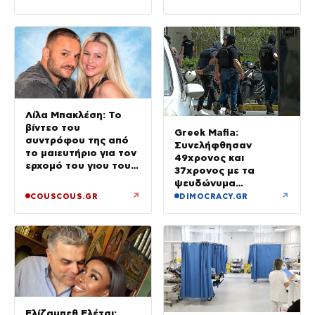
όφελος άνω των
90.000 ευρώ –
Χειροπέδες σε τρία
άτομα
Λίλα Μπακλέση: Το
βίντεο του
Greek Mafia:
συντρόφου της από
Συνελήφθησαν
το μαιευτήριο για τον
49χρονος και
ερχομό του γιου τους
37χρονος με τα
– «Κάπου εκεί θα είμαι
ψευδώνυμα
και θα σε χαζεύω»
«πίτμπουλ» και
↗
↗
COUSCOUS.GR
DIMOCRACY.GR
«μπουλντόγκ» – Ποιοι
οι ρόλοι τους
Ελίζαμπεθ Ελέτσι: