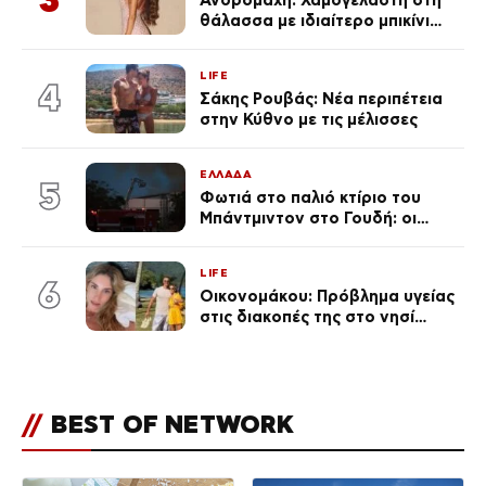
θάλασσα με ιδιαίτερο μπικίνι
μετά τον χωρισμό της
(φωτογραφία)
LIFE
4
Σάκης Ρουβάς: Νέα περιπέτεια
στην Κύθνο με τις μέλισσες
ΕΛΛΑΔΑ
5
Φωτιά στο παλιό κτίριο του
Μπάντμιντον στο Γουδή: οι
δικηγόροι των κατηγορουμένων
λένε «Η δικογραφία περιέχει
LIFE
πλήθος ελλείψεων και σοβαρών
6
Οικονομάκου: Πρόβλημα υγείας
κενών»
στις διακοπές της στο νησί
Μπόρα Μπόρα – «Έσκασε όλη η
κούραση του χειμώνα»
//
BEST OF NETWORK