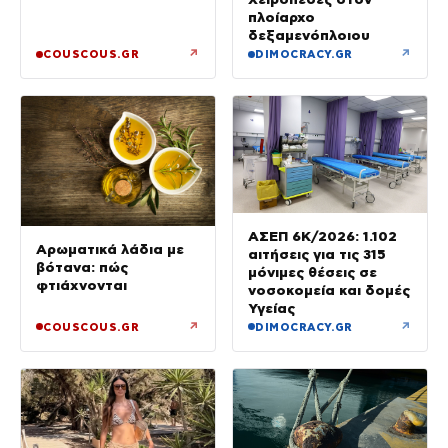
πλοίαρχο
δεξαμενόπλοιου
↗
↗
COUSCOUS.GR
DIMOCRACY.GR
ΑΣΕΠ 6Κ/2026: 1.102
Αρωματικά λάδια με
αιτήσεις για τις 315
βότανα: πώς
μόνιμες θέσεις σε
φτιάχνονται
νοσοκομεία και δομές
Υγείας
↗
↗
COUSCOUS.GR
DIMOCRACY.GR