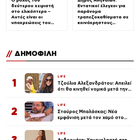
δεύτερου χειριστή
Εντατικοί έλεγχοι για
στο ελικόπτερο –
παράνομα
Αυτές είναι οι
τραπεζοκαθίσματα σε
υποχρεώσεις του
κοινόχρηστους
“χειριστή”
χώρους –
Απομακρύνθηκαν
πάνω από 240
//
ΔΗΜΟΦΙΛΗ
LIFE
1
Τζούλια Αλεξανδράτου: Απειλεί
ότι θα κινηθεί νομικά μετά την
ανάρτηση της Δημουλίδου
LIFE
2
Σταύρος Μπαλάσκας: Νέα
εμφάνιση μετά τον χαμό στο
«Πρωινό» (Φωτογραφία)
LIFE
3
Ανδρομάχη: Χαμογελαστή στη