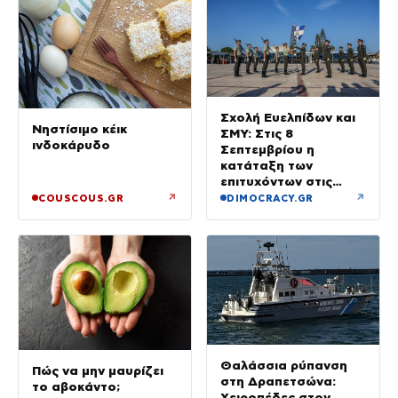
Σχολή Ευελπίδων και
Νηστίσιμο κέικ
ΣΜΥ: Στις 8
ινδοκάρυδο
Σεπτεμβρίου η
κατάταξη των
επιτυχόντων στις
Στρατιωτικές Σχολές
↗
↗
COUSCOUS.GR
DIMOCRACY.GR
Θαλάσσια ρύπανση
Πώς να μην μαυρίζει
στη Δραπετσώνα:
το αβοκάντο;
Χειροπέδες στον