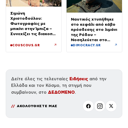
Σιμώνη
Χριστοδούλου:
Ναυτικός χτυπήθηκε
Φωτογραφίες με
στο κεφάλι από κάβο
μπικίνι στην Ίμπιζα –
πρόσδεσης στο λιμάνι
Συνεχίζει τις διακοπές
της Ρόδου –
της με τον σύζυγό
Νοσηλεύεται στο
της, Αντρέα Γεωργίου
νοσοκομείο
↗
↗
COUSCOUS.GR
DIMOCRACY.GR
Ειδήσεις
Δείτε όλες τις τελευταίες
από την
Ελλάδα και τον Κόσμο, τη στιγμή που
ΔΕΔΟΜΕΝΟ
συμβαίνουν, στο
.
ΑΚΟΛΟΥΘΗΣΤΕ ΜΑΣ