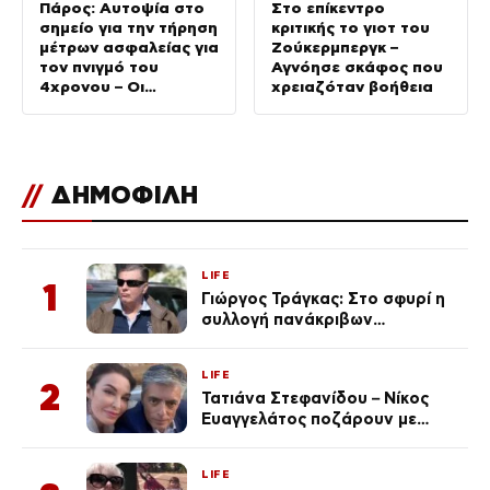
Πάρος: Αυτοψία στο
Στο επίκεντρο
σημείο για την τήρηση
κριτικής το γιοτ του
μέτρων ασφαλείας για
Ζούκερμπεργκ –
τον πνιγμό του
Αγνόησε σκάφος που
4χρονου – Οι
χρειαζόταν βοήθεια
δηλώσεις των
συγγενών
//
ΔΗΜΟΦΙΛΗ
LIFE
1
Γιώργος Τράγκας: Στο σφυρί η
συλλογή πανάκριβων
αυτοκινήτων του – Ζαλίζουν τα
ποσά
LIFE
2
Τατιάνα Στεφανίδου – Νίκος
Ευαγγελάτος ποζάρουν με
μαγιό σε παραλία στην
Κεφαλονιά
LIFE