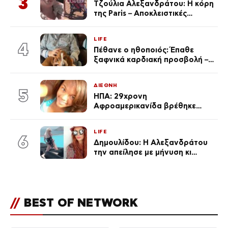
3
Τζούλια Αλεξανδράτου: Η κόρη
της Paris – Αποκλειστικές
φωτογραφίες
LIFE
4
Πέθανε ο ηθοποιός: Έπαθε
ξαφνικά καρδιακή προσβολή – Η
ανακοίνωση της συζύγου του
ΔΙΕΘΝΗ
5
ΗΠΑ: 29χρονη
Αφροαμερικανίδα βρέθηκε
απαγχονισμένη σε δέντρο στον
Μισισιπή
LIFE
6
Δημουλίδου: Η Αλεξανδράτου
την απείλησε με μήνυση κι
εκείνη απαντά – «Δεν σε
αναγνώρισα, όταν κατάλαβα
ποια είσαι σοκαρίστικα»
//
BEST OF NETWORK