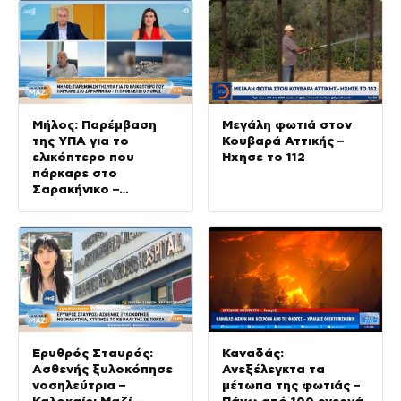
Μήλος: Παρέμβαση
Μεγάλη φωτιά στον
της ΥΠΑ για το
Κουβαρά Αττικής –
ελικόπτερο που
Ήχησε το 112
πάρκαρε στο
Σαρακήνικο –
Καλοκαίρι Μαζί –
10/08/2026
Ερυθρός Σταυρός:
Καναδάς:
Ασθενής ξυλοκόπησε
Ανεξέλεγκτα τα
νοσηλεύτρια –
μέτωπα της φωτιάς –
Καλοκαίρι Μαζί –
Πάνω από 100 ενεργά