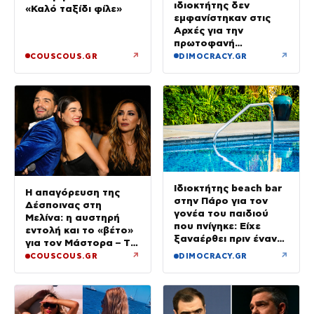
ιδιοκτήτης δεν
«Καλό ταξίδι φίλε»
εμφανίστηκαν στις
Αρχές για την
πρωτοφανή
προσγείωση του
↗
↗
COUSCOUS.GR
DIMOCRACY.GR
ελικοπτέρου στο
Σαρακήνικο
Ιδιοκτήτης beach bar
Η απαγόρευση της
στην Πάρο για τον
Δέσποινας στη
γονέα του παιδιού
Μελίνα: η αυστηρή
που πνίγηκε: Είχε
εντολή και το «βέτο»
ξαναέρθει πριν έναν
για τον Μάστορα – Τα
μήνα και
τηλεφωνήματα που
↗
↗
COUSCOUS.GR
DIMOCRACY.GR
προσπαθήσαμε να τον
αναστάτωσαν το
διώξουμε
καλοκαίρι της