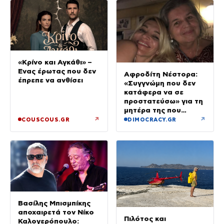
«Κρίνο και Αγκάθι» –
Ένας έρωτας που δεν
Αφροδίτη Νέστορα:
έπρεπε να ανθίσει
«Συγγνώμη που δεν
κατάφερα να σε
προστατεύσω» για τη
μητέρα της που
σκοτώθηκε στην
↗
↗
COUSCOUS.GR
DIMOCRACY.GR
εμπρηστική επίθεση
στη Θεσσαλονίκη
Βασίλης Μπισμπίκης
αποχαιρετά τον Νίκο
Πιλότος και
Καλογερόπουλο: