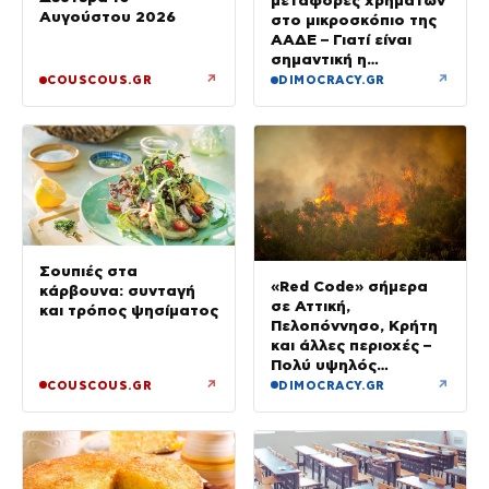
μεταφορές χρημάτων
Αυγούστου 2026
στο μικροσκόπιο της
ΑΑΔΕ – Γιατί είναι
σημαντική η
αιτιολογία
↗
↗
COUSCOUS.GR
DIMOCRACY.GR
Σουπιές στα
«Red Code» σήμερα
κάρβουνα: συνταγή
σε Αττική,
και τρόπος ψησίματος
Πελοπόννησο, Κρήτη
και άλλες περιοχές –
Πολύ υψηλός
κίνδυνος πυρκαγιάς
↗
↗
COUSCOUS.GR
DIMOCRACY.GR