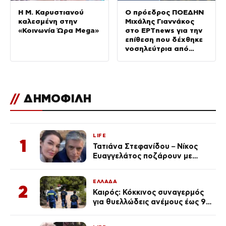
Η Μ. Καρυστιανού
Ο πρόεδρος ΠΟΕΔΗΝ
καλεσμένη στην
Μιχάλης Γιαννάκος
«Κοινωνία Ώρα Mega»
στο ΕΡΤnews για την
επίθεση που δέχθηκε
νοσηλεύτρια από
ασθενή στον «Ερυθρό
Σταυρό»
//
ΔΗΜΟΦΙΛΗ
LIFE
1
Τατιάνα Στεφανίδου – Νίκος
Ευαγγελάτος ποζάρουν με
μαγιό σε παραλία στην
Κεφαλονιά
ΕΛΛΑΔΑ
2
Καιρός: Κόκκινος συναγερμός
για θυελλώδεις ανέμους έως 9
μποφόρ – Οι περιοχές που
ανησυχούν τους ειδικούς