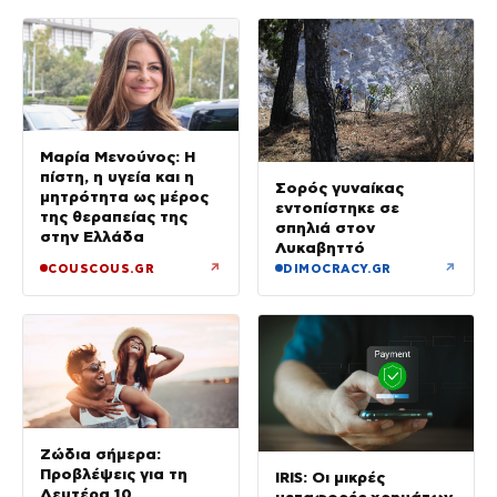
Μαρία Μενούνος: Η
πίστη, η υγεία και η
Σορός γυναίκας
μητρότητα ως μέρος
εντοπίστηκε σε
της θεραπείας της
σπηλιά στον
στην Ελλάδα
Λυκαβηττό
↗
↗
COUSCOUS.GR
DIMOCRACY.GR
Ζώδια σήμερα:
Προβλέψεις για τη
IRIS: Οι μικρές
Δευτέρα 10