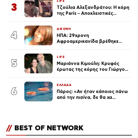
LIFE
3
Τζούλια Αλεξανδράτου: Η κόρη
της Paris – Αποκλειστικές
φωτογραφίες
ΔΙΕΘΝΗ
4
ΗΠΑ: 29χρονη
Αφροαμερικανίδα βρέθηκε
απαγχονισμένη σε δέντρο στον
Μισισιπή
LIFE
5
Μαριάννα Κιμούλη: Κρυφός
έρωτας της κόρης του Γιώργου,
είναι μαζί 4 χρόνια,
φωτογραφίες του
ΕΛΛΑΔΑ
6
Πάρος: «Αν ήταν κάποιος πάνω
από την πισίνα, δε θα χα
θρηνήσει το παιδί μου» – Η
σπαρακτική περιγραφή του
πατέρα και τα κενά στους
ισχυρισμούς του ιδιοκτήτη του
//
BEST OF NETWORK
beach bar