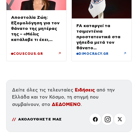
Αποστολία Ζώη:
Εξομολόγηση για τον
FA καταργεί τα
θάνατο της μητέρας
τσιμεντένια
της – «Μόλις
προστατευτικά στα
κατάλαβε τι έχει,
γήπεδα μετά τον
έφυγε»
θάνατο
ποδοσφαιριστή
↗
↗
COUSCOUS.GR
DIMOCRACY.GR
Ειδήσεις
Δείτε όλες τις τελευταίες
από την
Ελλάδα και τον Κόσμο, τη στιγμή που
ΔΕΔΟΜΕΝΟ
συμβαίνουν, στο
.
ΑΚΟΛΟΥΘΗΣΤΕ ΜΑΣ