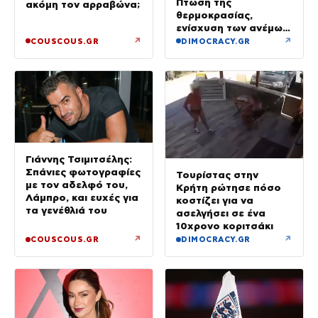
Πτώση της
ακόμη τον αρραβώνα;
θερμοκρασίας,
ενίσχυση των ανέμων
και καταιγίδες όπου
↗
↗
COUSCOUS.GR
DIMOCRACY.GR
θα εκδηλωθούν
Γιάννης Τσιμιτσέλης:
Σπάνιες φωτογραφίες
Τουρίστας στην
με τον αδελφό του,
Κρήτη ρώτησε πόσο
Λάμπρο, και ευχές για
κοστίζει για να
τα γενέθλιά του
ασελγήσει σε ένα
10χρονο κοριτσάκι
↗
↗
COUSCOUS.GR
DIMOCRACY.GR