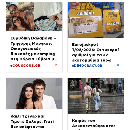
Ευρυδίκη Βαλαβάνη –
Γρηγόρης Μόργκαν:
Eurojackpot
Οικογενειακές
7/08/2026: Οι τυχεροί
διακοπές με camping
αριθμοί για τα 32
στη Βόρεια Εύβοια με
εκατομμύρια ευρώ
τον ενός έτους γιο
↗
↗
COUSCOUS.GR
DIMOCRACY.GR
τους
Κάιλι Τζένερ και
Καιρός τον
Τιμοτέ Σαλαμέ: Γιατί
Δεκαπενταύγουστο:
δεν σκέφτονται