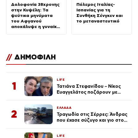
Δολοφονία 38χρονης
Πόλεμος Ιταλίας-
στην Κυψέλη: Τα
Ισπανίας για τη
ψεύτικα μηνύματα
Συνθήκη Σένγκεν και
του Αφγανού
το μεταναστευτικό
αποκάλυψε η γυναίκα
του
//
ΔΗΜΟΦΙΛΗ
LIFE
1
Τατιάνα Στεφανίδου – Νίκος
Ευαγγελάτος ποζάρουν με
μαγιό σε παραλία στην
Κεφαλονιά
ΕΛΛΑΔΑ
2
Τραγωδία στις Σέρρες: Άνδρας
που έχασε σύζυγο και γιο στο
τροχαίο λέει «Τα έχασα όλα, κάτι
με τράβαγε στην καρδιά μου»
LIFE