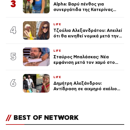
3
Alpha: Βαρύ πένθος για
συνεργάτιδα της Κατερίνας
Καινούργιου – «Κουράστηκες
πολύ… Απόψε είσαι στα χέρια
LIFE
του Θεού»
4
Τζούλια Αλεξανδράτου: Απειλεί
ότι θα κινηθεί νομικά μετά την
ανάρτηση της Δημουλίδου
LIFE
5
Σταύρος Μπαλάσκας: Νέα
εμφάνιση μετά τον χαμό στο
«Πρωινό» (Φωτογραφία)
LIFE
6
Δημήτρη Αλεξάνδρου:
Αντίδραση σε αιχμηρό σχόλιο
για την Τούνη με αφορμή το
μεγάλωμα του Πάρη
//
BEST OF NETWORK