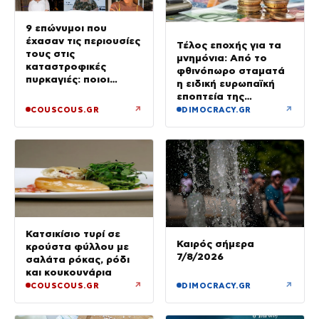
9 επώνυμοι που
έχασαν τις περιουσίες
Τέλος εποχής για τα
τους στις
μνημόνια: Από το
καταστροφικές
φθινόπωρο σταματά
πυρκαγιές: ποιοι
η ειδική ευρωπαϊκή
έμειναν χωρίς σπίτια
εποπτεία της
ελληνικής οικονομίας
↗
↗
COUSCOUS.GR
DIMOCRACY.GR
Κατσικίσιο τυρί σε
Καιρός σήμερα
κρούστα φύλλου με
7/8/2026
σαλάτα ρόκας, ρόδι
και κουκουνάρια
↗
↗
COUSCOUS.GR
DIMOCRACY.GR