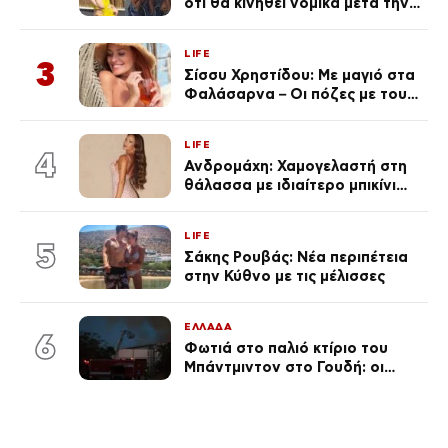
ότι θα κινηθεί νομικά μετά την
ανάρτηση της Δημουλίδου
LIFE
3
Σίσσυ Χρηστίδου: Με μαγιό στα
Φαλάσαρνα – Οι πόζες με τους
διάσημους φίλους της
(φωτογραφίες & βίντεο)
LIFE
4
Ανδρομάχη: Χαμογελαστή στη
θάλασσα με ιδιαίτερο μπικίνι
μετά τον χωρισμό της
(φωτογραφία)
LIFE
5
Σάκης Ρουβάς: Νέα περιπέτεια
στην Κύθνο με τις μέλισσες
ΕΛΛΑΔΑ
6
Φωτιά στο παλιό κτίριο του
Μπάντμιντον στο Γουδή: οι
δικηγόροι των κατηγορουμένων
λένε «Η δικογραφία περιέχει
πλήθος ελλείψεων και σοβαρών
κενών»