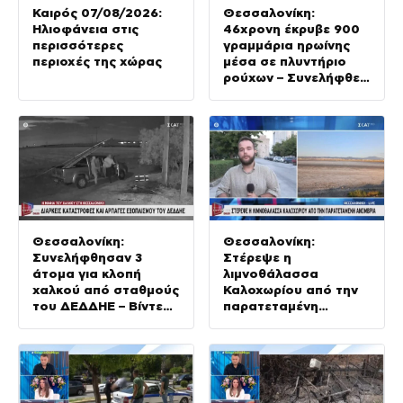
Καιρός 07/08/2026:
Θεσσαλονίκη:
Ηλιοφάνεια στις
46χρονη έκρυβε 900
περισσότερες
γραμμάρια ηρωίνης
περιοχές της χώρας
μέσα σε πλυντήριο
ρούχων – Συνελήφθει
από τις Αρχές
Θεσσαλονίκη:
Θεσσαλονίκη:
Συνελήφθησαν 3
Στέρεψε η
άτομα για κλοπή
λιμνοθάλασσα
χαλκού από σταθμούς
Καλοχωρίου από την
του ΔΕΔΔΗΕ – Βίντεο
παρατεταμένη
ντοκουμέντο
ανομβρία