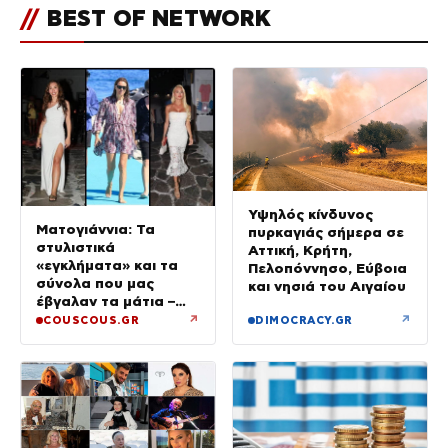
//
BEST OF NETWORK
Υψηλός κίνδυνος
Ματογιάννια: Τα
πυρκαγιάς σήμερα σε
στυλιστικά
Αττική, Κρήτη,
«εγκλήματα» και τα
Πελοπόννησο, Εύβοια
σύνολα που μας
και νησιά του Αιγαίου
έβγαλαν τα μάτια –
Μόνο τρεις πήραν 10
↗
↗
COUSCOUS.GR
DIMOCRACY.GR