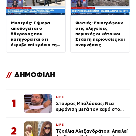
Μυστράς: Σήμερα
Φωτιές: Επιστρέφουν
απολογείται ο
στις πληγείσες
55χρονος που
περιοχές οι κάτοικοι –
κατηγορείται ότι
Στάχτη περιουσίες και
έκρυβε επί χρόνια τη
αναμνήσεις
σορό του πατέρα του
σε καταψύκτη
//
ΔΗΜΟΦΙΛΗ
LIFE
1
Σταύρος Μπαλάσκας: Νέα
εμφάνιση μετά τον χαμό στο
«Πρωινό» (Φωτογραφία)
LIFE
2
Τζούλια Αλεξανδράτου: Απειλεί