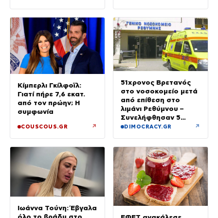
51χρονος Βρετανός
Κίμπερλι Γκίλφοϊλ:
στο νοσοκομείο μετά
Γιατί πήρε 7,6 εκατ.
από επίθεση στο
από τον πρώην; Η
λιμάνι Ρεθύμνου –
συμφωνία
Συνελήφθησαν 5
άτομα
↗
↗
COUSCOUS.GR
DIMOCRACY.GR
Ιωάννα Τούνη: Έβγαλα
όλο το βράδυ στο
ΕΦΕΤ ανακάλεσε