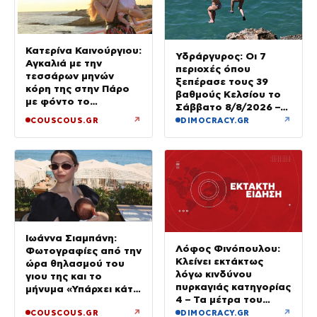
Κατερίνα Καινούργιου:
Υδράργυρος: Οι 7
Αγκαλιά με την
περιοχές όπου
τεσσάρων μηνών
ξεπέρασε τους 39
κόρη της στην Πάρο
βαθμούς Κελσίου το
με φόντο το
Σάββατο 8/8/2026 –
ηλιοβασίλεμα
Πού θα δούμε 40άρια
↗
↗
COUSCOUS.GR
DIMOCRACY.GR
την Κυριακή
Ιωάννα Σιαμπάνη:
Λόφος Φινόπουλου:
Φωτογραφίες από την
Κλείνει εκτάκτως
ώρα θηλασμού του
λόγω κινδύνου
γιου της και το
πυρκαγιάς κατηγορίας
μήνυμα «Υπάρχει κάτι
4 – Τα μέτρα του
μαγικό σε αυτές τις
Δήμου Αθηναίων
↗
↗
COUSCOUS.GR
DIMOCRACY.GR
αργές μέρες»