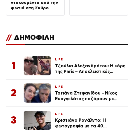
ντοκουμέντο από την
φωτιά στη Σκύρο
//
ΔΗΜΟΦΙΛΗ
LIFE
1
Τζούλια Αλεξανδράτου: Η κόρη
της Paris – Αποκλειστικές
φωτογραφίες
LIFE
2
Τατιάνα Στεφανίδου – Νίκος
Ευαγγελάτος ποζάρουν με
μαγιό σε παραλία στην
Κεφαλονιά
LIFE
3
Κριστιάνο Ρονάλντο: Η
φωτογραφία με τα 40
πανάκριβα αυτοκίνητα στο