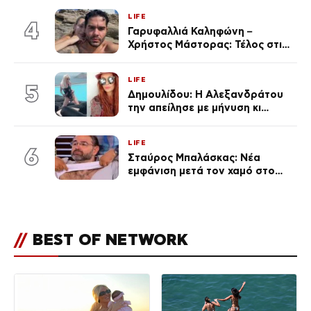
γκαράζ του ξεπέρασε τα 20,7
LIFE
εκ. likes
4
Γαρυφαλλιά Καληφώνη –
Χρήστος Μάστορας: Τέλος στις
φήμες χωρισμού, όλη η αλήθεια
για τη σχέση τους
LIFE
5
Δημουλίδου: Η Αλεξανδράτου
την απείλησε με μήνυση κι
εκείνη απαντά – «Δεν σε
αναγνώρισα, όταν κατάλαβα
LIFE
ποια είσαι σοκαρίστικα»
6
Σταύρος Μπαλάσκας: Νέα
εμφάνιση μετά τον χαμό στο
«Πρωινό» (Φωτογραφία)
//
BEST OF NETWORK